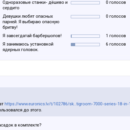
Одноразовые станки- дёшево и
0 голосов
сердито
Девушки любят опасных
0 голосов
парней. Я выбираю опасную
бритву!
Я завсегдатай барбершопов!
1 голосов
Я занимаюсь установкой
6 голосов
ядерных головок.
рат
https://www.euronics.lv/t/102786/sk...tigroom-7000-series-18-in
ользовался до этого.
асадок в комплекте?