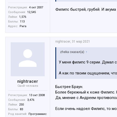
Регистрация:
4 окт 2007
Филипс быстрей, грубей. И акума
Сообщения:
12,545
Лайки:
1,576
Баллы:
113
Адрес:
Рига
nightracer
,
31 мар 2021
zheka сказал(а):
↑
У меня филипс 9 серии. Думал с
А как по твоим ощущением, что
nightracer
Свой человек
Быстрее Браун.
Более бережный к коже Филипс. Н
Регистрация:
13 окт 2008
Да, мнение с Андреем противоп
Сообщения:
3,476
Лайки:
250
Если очень надоел Филипс, то мо
Баллы:
83
Род занятий:
Программис