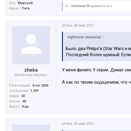
Пол:
Мужской
listerman75
нравится это.
Адрес:
Рига
zheka
,
30 мар 2021
nightracer сказал(а):
↑
Было два Philips'a (Star Wars и
Последний более шумный. Если б
zheka
У меня филипс 9 серии. Думал сме
Well-Known Member
А как по твоим ощущением, что 
Регистрация:
8 окт 2006
Сообщения:
1,399
Лайки:
50
Баллы:
48
Адрес:
Riga
zheka
,
30 мар 2021