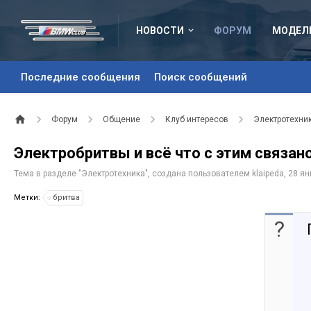
НОВОСТИ
ФОРУМ
МОДЕЛ
Последние сообщения
Поиск сообщений
Форум
Общение
Клуб интересов
Электротехни
Электробритвы и всё что с этим связан
Тема в разделе "
Электротехника
", создана пользователем
klaipeda
,
28 ян
Метки:
бритва
?