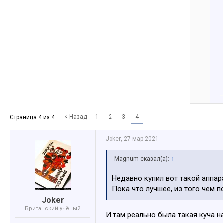
< Назад
1
2
3
4
Страница 4 из 4
Joker
,
27 мар 2021
Magnum сказал(а):
↑
Недавно купил вот такой аппа
Пока что лучшее, из того чем п
Joker
Британский учёный
И там реально была такая куча н