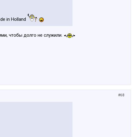
e in Holland
ими, чтобы долго не служили.
#68