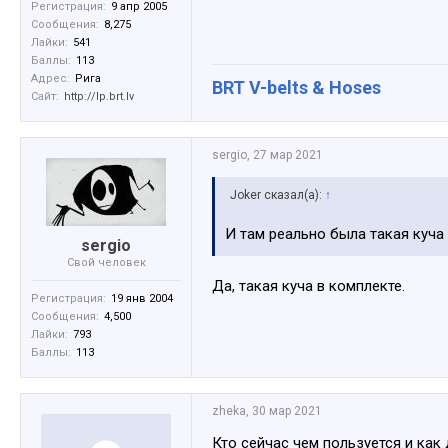
Регистрация:
9 апр 2005
Сообщения:
8,275
Лайки:
541
Баллы:
113
Адрес:
Рига
BRT V-belts & Hoses
Сайт:
http://lp.brt.lv
sergio
,
27 мар 2021
Joker сказал(а):
↑
И там реально была такая куча
sergio
Свой человек
Да, такая куча в комплекте.
Регистрация:
19 янв 2004
Сообщения:
4,500
Лайки:
793
Баллы:
113
zheka
,
30 мар 2021
Кто сейчас чем пользуется и как