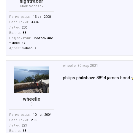
nightracer
Свой человек
Регистрация:
13 окт 2008
Сообщения:
3,476
Лайки:
250
Баллы:
83
Род занятий:
Программис
т-механик
Адрес:
Salaspils
wheelie
,
30 мар 2021
philips philishave 8894 james bond
wheelie
:)
Регистрация:
10 ноя 2004
Сообщения:
2,351
Лайки:
221
Баллы:
63