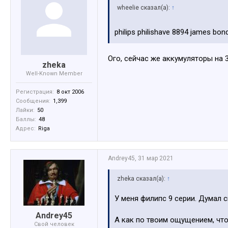
wheelie сказал(а):
↑
philips philishave 8894 james bo
Ого, сейчас же аккумуляторы на 
zheka
Well-Known Member
Регистрация:
8 окт 2006
Сообщения:
1,399
Лайки:
50
Баллы:
48
Адрес:
Riga
Andrey45
,
31 мар 2021
zheka сказал(а):
↑
У меня филипс 9 серии. Думал с
Andrey45
А как по твоим ощущением, что
Свой человек