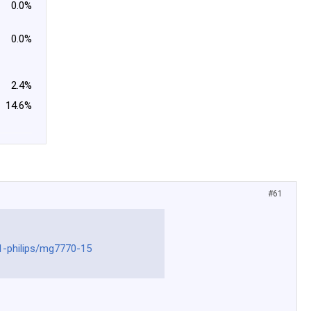
0.0%
0.0%
2.4%
14.6%
#61
-1-philips/mg7770-15