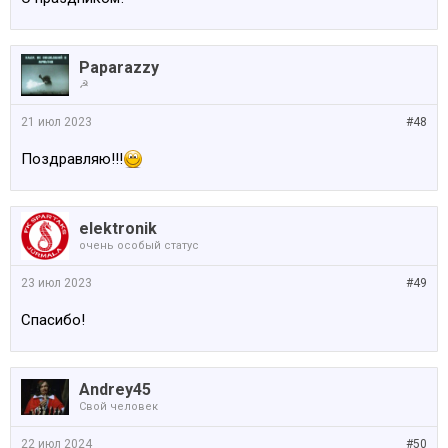
Paparazzy
☭
21 июл 2023
#48
Поздравляю!!!
elektronik
очень особый статус
23 июл 2023
#49
Спасибо!
Andrey45
Свой человек
22 июл 2024
#50