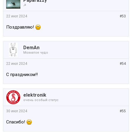
Paparazzy
☭
22 июл 2024
#53
Поздравляю!
DemAn
Мохнатое чудо
22 июл 2024
#54
С праздником!!
elektronik
очень особый статус
30 июл 2024
#55
Спасибо!