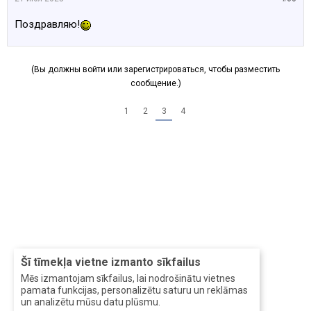
Поздравляю!
(Вы должны войти или зарегистрироваться, чтобы разместить
сообщение.)
1
2
3
4
Šī tīmekļa vietne izmanto sīkfailus
Mēs izmantojam sīkfailus, lai nodrošinātu vietnes
pamata funkcijas, personalizētu saturu un reklāmas
un analizētu mūsu datu plūsmu.