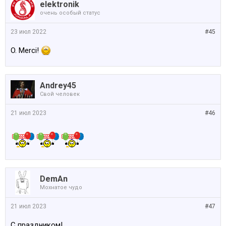
elektronik
очень особый статус
23 июл 2022
#45
O. Merci!
Andrey45
Свой человек
21 июл 2023
#46
DemAn
Мохнатое чудо
21 июл 2023
#47
С праздником!