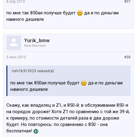
8 апр 2010
#37
по мне так 850ая получше будет
да и по деньгам
намного дешевле
Yurik_bmw
New Member
5 июл 2010
#38
rom1k;913523 сказал(а):
по мне так 850ая получше будет
да и по деньгам
намного дешевле
Скажу, как владелец и Z1, и 850-й: в обслуживании 850-я
на порядок дороже! Хотя Z1 по сравнению с той же 39-й,
к примеру, по стоимости деталей раза в два дороже
будет. Но повторюсь: по сравнению с 850 - она
бесплатная!