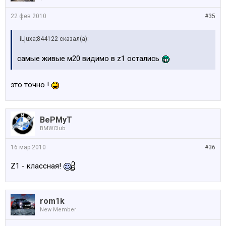
22 фев 2010
#35
iLjuxa;844122 сказал(а):
самые живые м20 видимо в z1 остались
это точно !
BePMyT
BMWClub
16 мар 2010
#36
Z1 - классная!
rom1k
New Member