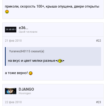
приколи, скорость 100+, крыша опущена, двери открыты
e36...
Свой человек
21 фев 2010
#22
Yuranex;843115 сказал(а):
на вкус и цвет мелки разные
а тоже верно!
DJANGO
Hoonigan
22 фев 2010
#23