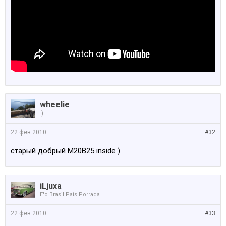
wheelie
:)
22 фев 2010
#32
старый добрый М20B25 inside )
iLjuxa
E'o Brasil Pais Porrada
22 фев 2010
#33