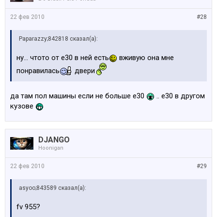
22 фев 2010
#28
Paparazzy;842818 сказал(а):
ну... чтото от е30 в ней есть
вживую она мне
понравилась
двери
да там пол машины если не больше е30
.. e30 в другом
кузове
DJANGO
Hoonigan
22 фев 2010
#29
asyoo;843589 сказал(а):
fv 955?