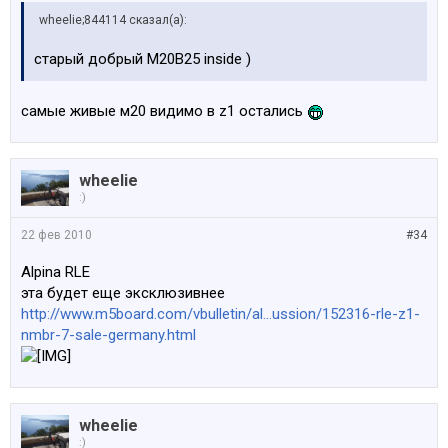
wheelie;844114 сказал(а):
старый добрый М20B25 inside )
самые живые м20 видимо в z1 остались
wheelie
:)
22 фев 2010
#34
Alpina RLE
эта будет еще эксклюзивнее
http://www.m5board.com/vbulletin/al...ussion/152316-rle-z1-
nmbr-7-sale-germany.html
wheelie
:)