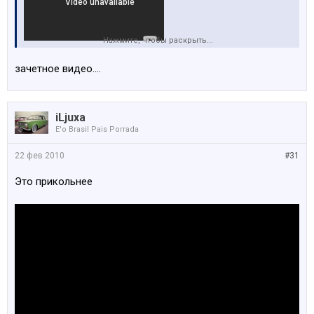
Нажмите, чтобы раскрыть...
зачетное видео....
iLjuxa
E'o Brasil Pais Porrada
22 фев 2010
#31
Это прикольнее