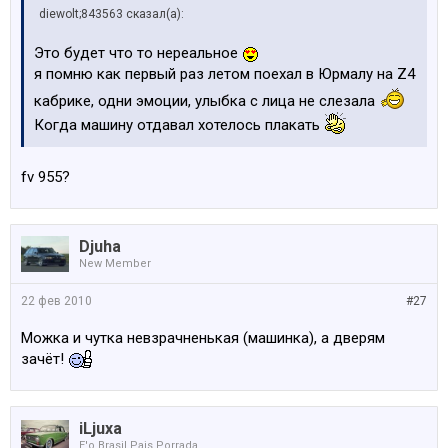
diewolt;843563 сказал(а):
Это будет что то нереальное
я помню как первый раз летом поехал в Юрмалу на Z4
кабрике, одни эмоции, улыбка с лица не слезала
Когда машину отдавал хотелось плакать
fv 955?
Djuha
New Member
22 фев 2010
#27
Можка и чутка невзрачненькая (машинка), а дверям
зачёт!
iLjuxa
E'o Brasil Pais Porrada