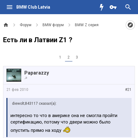
BMW Club Latvia
Форум
BMW форум
BMW Z серия
Есть ли в Латвии Z1 ?
1
2
3
Paparazzy
☭
21 фев 2010
#21
diewolt;843117 сказал(а):
интересно то что в америке она не смогла пройти
сертификацию, потому что двери можно было
опустить прямо на ходу