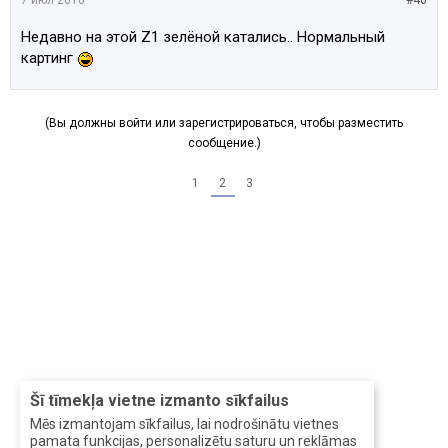
7 июл 2010
#40
Недавно на этой Z1 зелёной катались.. Нормальный
картинг
(Вы должны войти или зарегистрироваться, чтобы разместить
сообщение.)
1
2
3
Šī tīmekļa vietne izmanto sīkfailus
Mēs izmantojam sīkfailus, lai nodrošinātu vietnes
pamata funkcijas, personalizētu saturu un reklāmas