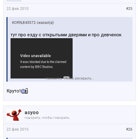
22 фев 2010
#25
KORN;843572 сказал(а):
тут про езду с открытыми дверями и про девченок
Нажмите, чтобы раскрыть...
Круто!
asyoo
говорить чтобы говорить
22 фев 2010
#26