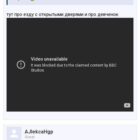
тут про езду с открытыми дверями и про девченок
AJlekcaHgp
Guest