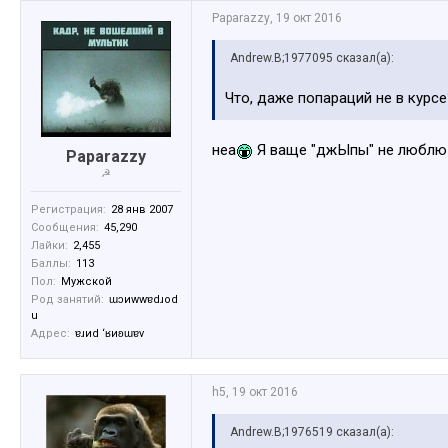
Paparazzy
,
19 окт 2016
Andrew.B;1977095 сказал(а):
Что, даже попараций не в курс
неа
Я ваще "джЫпы" не люблю
Paparazzy
☭
Регистрация:
28 янв 2007
Сообщения:
45,290
Лайки:
2,455
Баллы:
113
Пол:
Мужской
Род занятий:
ɯɔиwwɐdɹоd
u
Адрес:
ɐɹиd ‘ʁиʚɯɐv
h5
,
19 окт 2016
Andrew.B;1976519 сказал(а):