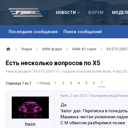
НОВОСТИ
ФОРУМ
МОДЕЛ
Последние сообщения
Поиск сообщений
Форум
BMW форум
BMW X5 серия
X5 E70 (2007
Есть несколько вопросов по Х5
Тема в разделе "
X5 E70 (2007->)
", создана пользователем
Алли
,
4 апр 20
< Назад
1
2
3
4
5
6
7
Страница 7 из 7
hasn
,
2 окт 2016
Последнее редактиров
Да.
Залог дал. Переписка в понедель
Машинка чистая ухоженная надею
С М обвесом разберёмся позже.
hasn