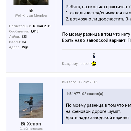
Ребята, на сколько практичен 
h5
1. складывается/снимается ли 
Well-Known Member
2. возможно ли дооснастить 3-
Регистрация:
16 май 2011
Сообщения:
1,018
По моему разница в том что нету
Лайки:
133
Брать надо заводской вариант. 
Баллы:
63
Адрес:
Riga
Каждому - свое!
Bi-Xenon
,
19 окт 2016
h5;1977102 сказал(а):
По моему разница в том что не
на хреновой дороге шумят.
Брать надо заводской вариант
Bi-Xenon
Свой человек