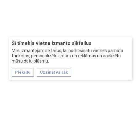
Šī tīmekļa vietne izmanto sīkfailus
Mēs izmantojam sīkfailus, lai nodrošinātu vietnes pamata
funkcijas, personalizētu saturu un reklāmas un analizētu
mūsu datu plūsmu.
Piekrītu
Uzzināt vairāk