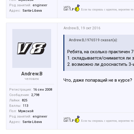
Род занятий:
engineer
Если ты споришь с идиотом, вероятно то
Адрес:
Santa-Libava
Andrew.B
,
19 окт 2016
Andrew.B;1976519 сказал(а):
Ребята, на сколько практичен 
1. складывается/снимается ли 
2. возможно ли дооснастить 3-
Andrew.B
человек
Что, даже попараций не в курсе?
Регистрация:
16 сен 2008
Сообщения:
2,798
Лайки:
825
Баллы:
113
Пол:
Мужской
Род занятий:
engineer
Если ты споришь с идиотом, вероятно то
Адрес:
Santa-Libava