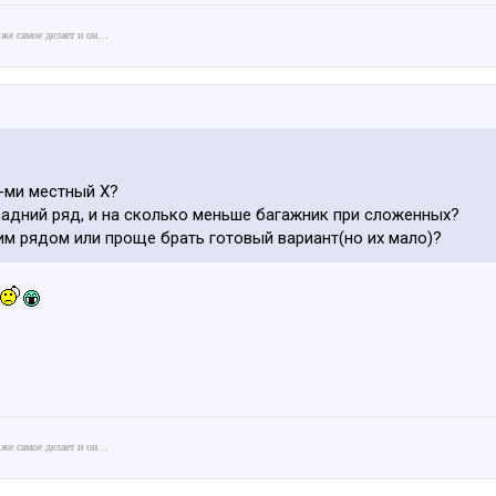
 же самое делает и он…
7-ми местный Х?
задний ряд, и на сколько меньше багажник при сложенных?
им рядом или проще брать готовый вариант(но их мало)?
 же самое делает и он…