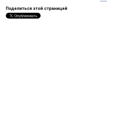
Поделиться этой страницей
Forum software by XenForo™
©2010-2017 XenForo Ltd.
Перевод:
XF-Russia.ru