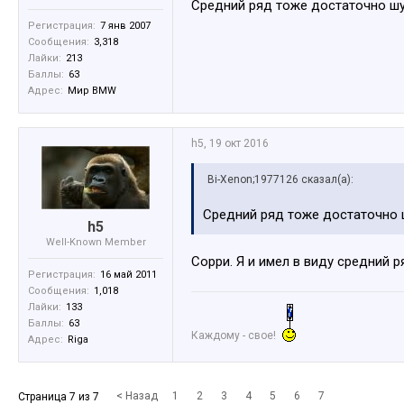
Средний ряд тоже достаточно шу
Регистрация:
7 янв 2007
Сообщения:
3,318
Лайки:
213
Баллы:
63
Адрес:
Мир BMW
h5
,
19 окт 2016
Bi-Xenon;1977126 сказал(а):
Средний ряд тоже достаточно 
h5
Well-Known Member
Сорри. Я и имел в виду средний 
Регистрация:
16 май 2011
Сообщения:
1,018
Лайки:
133
Баллы:
63
Каждому - свое!
Адрес:
Riga
< Назад
1
2
3
4
5
6
7
Страница 7 из 7