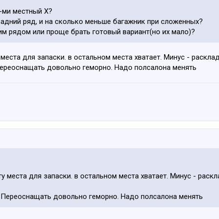
7-ми местный Х?
задний ряд, и на сколько меньше багажник при сложенных?
им рядом или проще брать готовый вариант(но их мало)?
 места для запаски. в остальном места хватает. Минус - раскл
Переоснащать довольно геморно. Надо полсалона менять
ту места для запаски. в остальном места хватает. Минус - рас
. Переоснащать довольно геморно. Надо полсалона менять