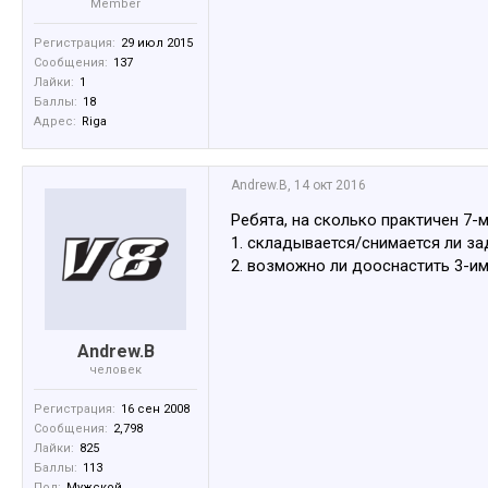
Member
Регистрация:
29 июл 2015
Сообщения:
137
Лайки:
1
Баллы:
18
Адрес:
Riga
Andrew.B
,
14 окт 2016
Ребята, на сколько практичен 7-
1. складывается/снимается ли за
2. возможно ли дооснастить 3-им
Andrew.B
человек
Регистрация:
16 сен 2008
Сообщения:
2,798
Лайки:
825
Баллы:
113
Пол:
Мужской