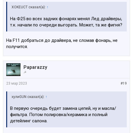
XOKEUCT сказал(а):
↑
На Ф25 во всех задних фонарях менял Лед драйверы,
т.к. начали по очереди выгорать. Может, та же фигня?
На F11 добраться до драйвера, не сломав фонарь, не
получится.
Paparazzy
☭
23 мар 2023
#19
хулиGUN сказал(а):
↑
В первую очередь будет замена цепей, ну и масла/
фильтра. Потом полировка/керамика и полный
детейлинг салона.