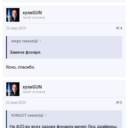
хулиGUN
Свой человек
22 мар 2023
#14
sergio сказал(а):
↑
Замена фонаря.
Ясно, спасибо.
хулиGUN
Свой человек
22 мар 2023
#15
XOKEUCT сказал(а):
↑
На Ф25 во всех задних фонарях менял Лед драйверы,