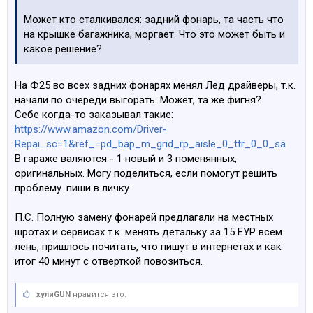
Может кто сталкивался: задний фонарь, та часть что
на крышке багажника, моргает. Что это может быть и
какое решение?
На Ф25 во всех задних фонарях менял Лед драйверы, т.к.
начали по очереди выгорать. Может, та же фигня?
Себе когда-то заказывал такие:
https://www.amazon.com/Driver-
Repai...sc=1&ref_=pd_bap_m_grid_rp_aisle_0_ttr_0_0_sa
В гараже валяются - 1 новый и 3 поменянных,
оригинальных. Могу поделиться, если помогут решить
проблему. пиши в личку
П.С. Полную замену фонарей предлагали на местных
шротах и сервисах т.к. менять детальку за 15 ЕУР всем
лень, пришлось почитать, что пишут в интернетах и как
итог 40 минут с отверткой повозиться.
хулиGUN
нравится это.