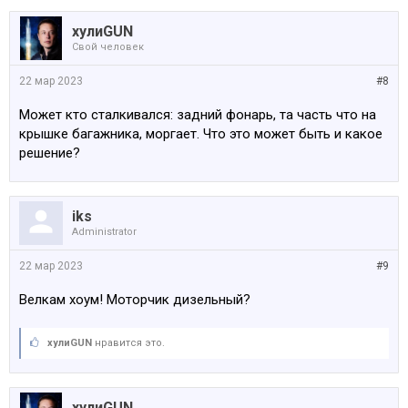
хулиGUN
Свой человек
22 мар 2023
#8
Может кто сталкивался: задний фонарь, та часть что на
крышке багажника, моргает. Что это может быть и какое
решение?
iks
Administrator
22 мар 2023
#9
Велкам хоум! Моторчик дизельный?
хулиGUN
нравится это.
хулиGUN