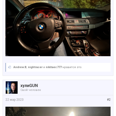
Andrew.B
,
nightracer
и
nikitaec777
нравится это.
хулиGUN
Свой человек
22 мар 2023
#2