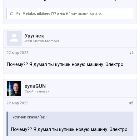
Ру
,
Metako
,
nikitaec777
и
ещё 1-му
нравится это.
Уругнек
Well-Known Member
22 мар 2023
#4
Почему?? Я думал ты купишь новую машину. Электро
хулиGUN
Свой человек
22 мар 2023
#5
Уругнек сказал(а):
↑
Почему?? Я думал ты купишь новую машину. Электро