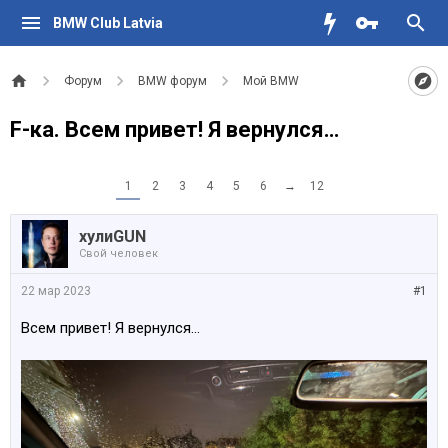
BMW Club Latvia
Форум
BMW форум
Мой BMW
F-ка. Всем привет! Я вернулся…
1
2
3
4
5
6
→
12
хулиGUN
Свой человек
22 мар 2023
#1
Всем привет! Я вернулся…