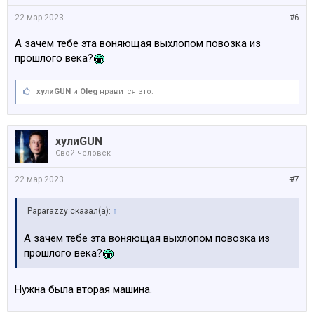
22 мар 2023
#6
А зачем тебе эта воняющая выхлопом повозка из
прошлого века?
хулиGUN
и
Oleg
нравится это.
хулиGUN
Свой человек
22 мар 2023
#7
Paparazzy сказал(а):
↑
А зачем тебе эта воняющая выхлопом повозка из
прошлого века?
Нужна была вторая машина.