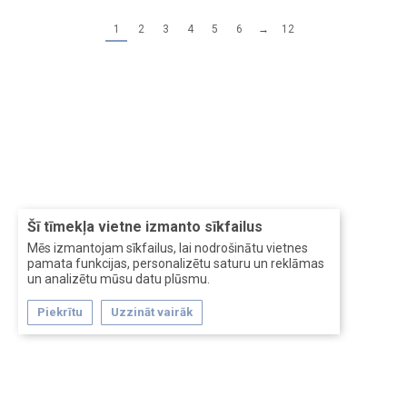
1
2
3
4
5
6
→
12
Šī tīmekļa vietne izmanto sīkfailus
Mēs izmantojam sīkfailus, lai nodrošinātu vietnes
pamata funkcijas, personalizētu saturu un reklāmas
un analizētu mūsu datu plūsmu.
Piekrītu
Uzzināt vairāk