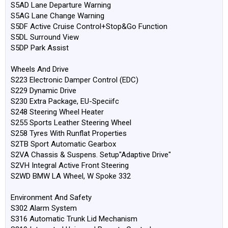
S5AD Lane Departure Warning
S5AG Lane Change Warning
S5DF Active Cruise Control+Stop&Go Function
S5DL Surround View
S5DP Park Assist
Wheels And Drive
S223 Electronic Damper Control (EDC)
S229 Dynamic Drive
S230 Extra Package, EU-Speciifc
S248 Steering Wheel Heater
S255 Sports Leather Steering Wheel
S258 Tyres With Runflat Properties
S2TB Sport Automatic Gearbox
S2VA Chassis & Suspens. Setup"Adaptive Drive"
S2VH Integral Active Front Steering
S2WD BMW LA Wheel, W Spoke 332
Environment And Safety
S302 Alarm System
S316 Automatic Trunk Lid Mechanism