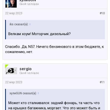
Свой человек
22 мар 2023
#10
iks сказал(а):
↑
Велкам хоум! Моторчик дизельный?
Спасибо. Да, N57. Ничего бензинового в этом бюджете, к
сожалению, нет.
sergio
Свой человек
22 мар 2023
#11
хулиGUN сказал(а):
↑
Может кто сталкивался: задний фонарь, та часть что
на крышке багажника, моргает. Что это может быть и