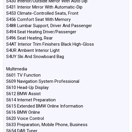
S430 Interior/Outside Mirror With Auto Dip
S431 Interior Mirror With Automatic-Dip
S453 Climate-Controlled Seats, Front
S456 Comfort Seat With Memory
S488 Lumbar Support, Driver And Passenger
S494 Seat Heating Driver/Passenger
S496 Seat Heating, Rear
S4AT Interior Trim Finishers Black High-Gloss
S4UR Ambient Interior Light
S4UY Ski And Snowboard Bag
Multimedia
S601 TV Function
S609 Navigation System Professional
S610 Head-Up Display
S612 BMW Assist
S614 Internet Preparation
S615 Extended BMW Online Information
S616 BMW Online
S620 Voice Control
S633 Preparation, Mobile Phone, Business
S654 DAB Tuner