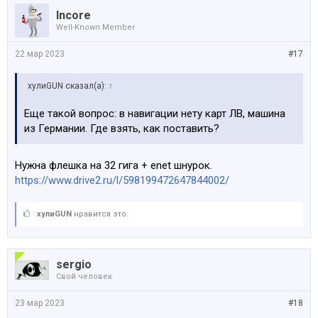
Incore
Well-Known Member
22 мар 2023
#17
хулиGUN сказал(а):
↑
Еще такой вопрос: в навигации нету карт ЛВ, машина
из Германии. Где взять, как поставить?
Нужна флешка на 32 гига + enet шнурок.
https://www.drive2.ru/l/598199472647844002/
хулиGUN
нравится это.
sergio
Свой человек
23 мар 2023
#18