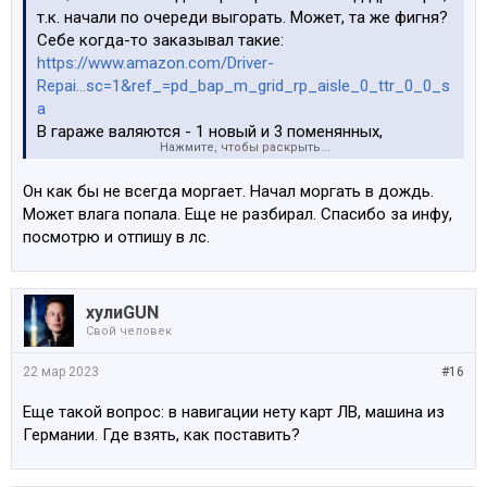
т.к. начали по очереди выгорать. Может, та же фигня?
Себе когда-то заказывал такие:
https://www.amazon.com/Driver-
Repai...sc=1&ref_=pd_bap_m_grid_rp_aisle_0_ttr_0_0_s
a
В гараже валяются - 1 новый и 3 поменянных,
Нажмите, чтобы раскрыть...
оригинальных. Могу поделиться, если помогут решить
проблему. пиши в личку
Он как бы не всегда моргает. Начал моргать в дождь.
Может влага попала. Еще не разбирал. Спасибо за инфу,
П.С. Полную замену фонарей предлагали на местных
посмотрю и отпишу в лс.
шротах и сервисах т.к. менять детальку за 15 ЕУР всем
лень, пришлось почитать, что пишут в интернетах и как
итог 40 минут с отверткой повозиться.
хулиGUN
Свой человек
22 мар 2023
#16
Еще такой вопрос: в навигации нету карт ЛВ, машина из
Германии. Где взять, как поставить?