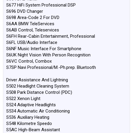
S677 HiFi System Professional DSP
S696 DVD Changer
S698 Area-Code 2 For DVD
S6AA BMW TeleServices
S6AB Control, Teleservices
S6FH Rear-Cabin Entertainment, Professional
S6FL USB/Audio Interface
S6NF Music Interface For Smartphone
S6UK Night Vision With Person Recognition
S6VC Control, Combox
S7SP Navi Professional/M.-Ph.prep. Bluetooth
Driver Assistance And Lightning
S502 Headlight Cleaning System
S508 Park Distance Control (PDC)
S522 Xenon Light
S524 Adaptive Headlights
S534 Automatic Air Conditioning
S536 Auxiliary Heating
S548 Kilometre Speedo
S5AC High-Beam Assistant