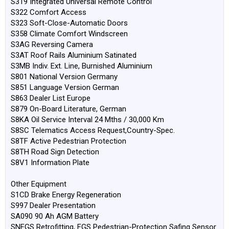
S319 Integrated Universal Remote Control
S322 Comfort Access
S323 Soft-Close-Automatic Doors
S358 Climate Comfort Windscreen
S3AG Reversing Camera
S3AT Roof Rails Aluminium Satinated
S3MB Indiv. Ext. Line, Burnished Aluminium
S801 National Version Germany
S851 Language Version German
S863 Dealer List Europe
S879 On-Board Literature, German
S8KA Oil Service Interval 24 Mths / 30,000 Km
S8SC Telematics Access Request,Country-Spec.
S8TF Active Pedestrian Protection
S8TH Road Sign Detection
S8V1 Information Plate
Other Equipment
S1CD Brake Energy Regeneration
S997 Dealer Presentation
SA090 90 Ah AGM Battery
SNFGS Retrofitting, FGS Pedestrian-Protection Safing Sensor