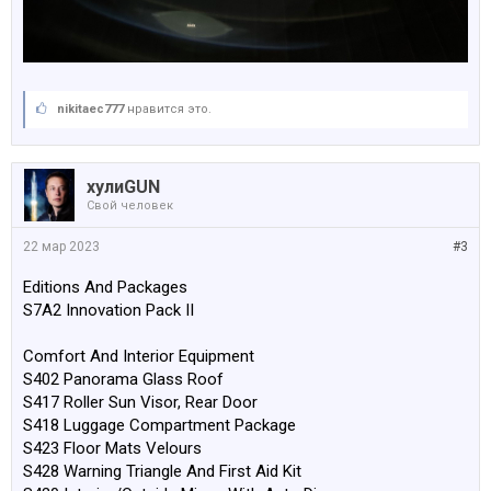
nikitaec777
нравится это.
хулиGUN
Свой человек
22 мар 2023
#3
Editions And Packages
S7A2 Innovation Pack II
Comfort And Interior Equipment
S402 Panorama Glass Roof
S417 Roller Sun Visor, Rear Door
S418 Luggage Compartment Package
S423 Floor Mats Velours
S428 Warning Triangle And First Aid Kit