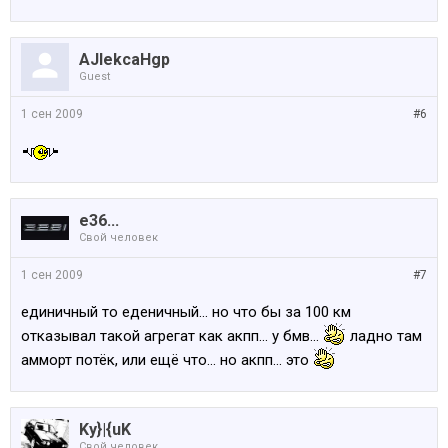
AJlekcaHgp
Guest
1 сен 2009
#6
e36...
Свой человек
1 сен 2009
#7
единичный то еденичный... но что бы за 100 км
отказывал такой агрегат как акпп... у бмв...
ладно там
амморт потёк, или ещё что... но акпп... это
Ky}|{uK
Свой человек