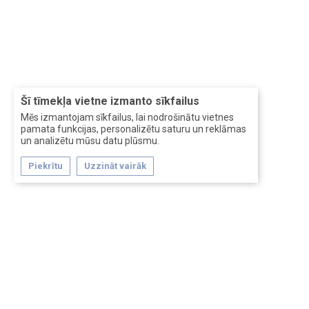
Šī tīmekļa vietne izmanto sīkfailus
Mēs izmantojam sīkfailus, lai nodrošinātu vietnes
pamata funkcijas, personalizētu saturu un reklāmas
un analizētu mūsu datu plūsmu.
Piekrītu
Uzzināt vairāk
Forum software by XenForo™
Перевод:
XF-Russia.ru