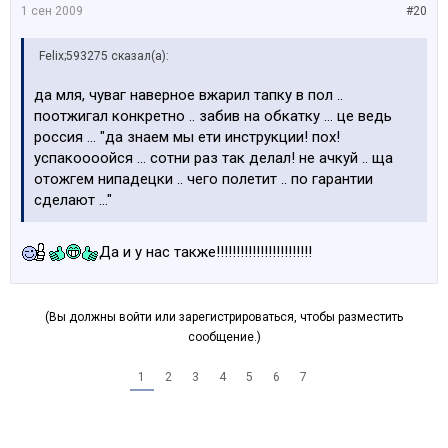
1 сен 2009
#20
Felix;593275 сказал(а):
да мля, чуваг наверное вжарил тапку в пол ..
поотжигал конкретно .. забив на обкатку ... це ведь
россия ... "да знаем мы ети инструкции! пох!
успакоооойся ... сотни раз так делал! не ачкуй .. ща
отожгем нипадецки .. чего полетит .. по гарантии
сделают ..."
Да и у нас также!!!!!!!!!!!!!!!!!!!!!!!!
(Вы должны войти или зарегистрироваться, чтобы разместить
сообщение.)
1
2
3
4
5
6
7