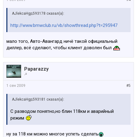
AJlekcaHgp;593178 сказал(а):
http://www.bmwclub.ru/vb/showthread.php?t=295947
мало того, Авто-Авангард ничё такой официальный
диллер, всё сделают, чтобы клиент доволен был
Paparazzy
☭
1 сен 2009
#5
AJlekcaHgp;593181 сказал(а):
С разводом понятно,но блин 118км и аварийный
режим
ну за 118 км можно многое успеть сделать