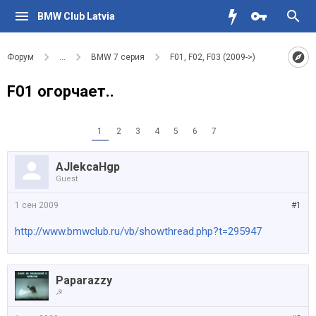
BMW Club Latvia
Форум
...
BMW 7 серия
F01, F02, F03 (2009->)
F01 огорчает..
1
2
3
4
5
6
7
AJlekcaHgp
Guest
1 сен 2009
#1
http://www.bmwclub.ru/vb/showthread.php?t=295947
Paparazzy
☭