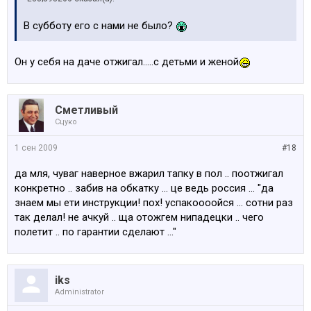
В субботу его с нами не было?
Он у себя на даче отжигал.....с детьми и женой
Сметливый
Сцуко
1 сен 2009
#18
да мля, чуваг наверное вжарил тапку в пол .. поотжигал
конкретно .. забив на обкатку ... це ведь россия ... "да
знаем мы ети инструкции! пох! успакоооойся ... сотни раз
так делал! не ачкуй .. ща отожгем нипадецки .. чего
полетит .. по гарантии сделают ..."
iks
Administrator