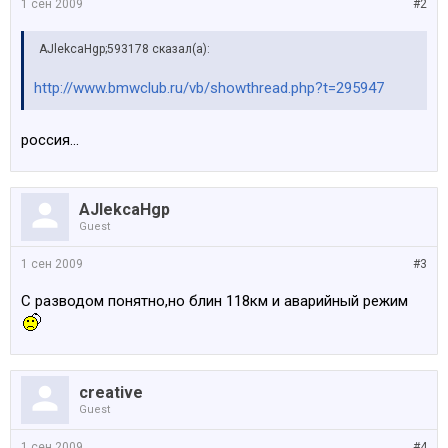
1 сен 2009
#2
AJlekcaHgp;593178 сказал(а):
http://www.bmwclub.ru/vb/showthread.php?t=295947
россия...
AJlekcaHgp
Guest
1 сен 2009
#3
С разводом понятно,но блин 118км и аварийный режим
creative
Guest
1 сен 2009
#4