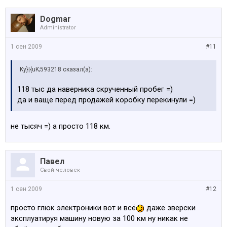
Dogmar
Administrator
1 сен 2009
#11
Ky}|{uK;593218 сказал(а):
118 тыс да наверника скрученный пробег =)
да и ваще перед продажей коробку перекинули =)
не тысяч =) а просто 118 км.
Павел
Свой человек
1 сен 2009
#12
просто глюк электроники вот и всё
даже зверски
эксплуатируя машину новую за 100 км ну никак не