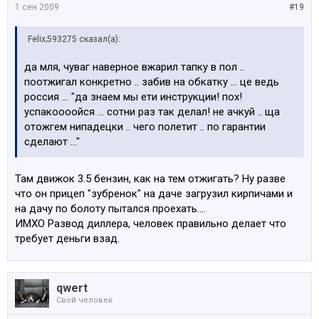
1 сен 2009
#19
Felix;593275 сказал(а):
да мля, чуваг наверное вжарил тапку в пол ..
поотжигал конкретно .. забив на обкатку ... це ведь
россия ... "да знаем мы ети инструкции! пох!
успакоооойся ... сотни раз так делал! не ачкуй .. ща
отожгем нипадецки .. чего полетит .. по гарантии
сделают ..."
Там движок 3.5 бензин, как на тем отжигать? Ну разве
что он прицеп "зубренок" на даче загрузил кирпичами и
на дачу по болоту пытался проехать....
ИМХО Развод диллера, человек правильно делает что
требует деньги взад.
qwert
Свой человек