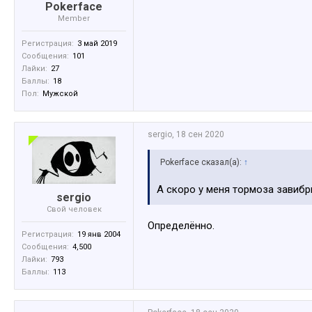
Pokerface
Member
Регистрация:
3 май 2019
Сообщения:
101
Лайки:
27
Баллы:
18
Пол:
Мужской
sergio
,
18 сен 2020
Pokerface сказал(а):
↑
А скоро у меня тормоза завибр
sergio
Свой человек
Определённо.
Регистрация:
19 янв 2004
Сообщения:
4,500
Лайки:
793
Баллы:
113