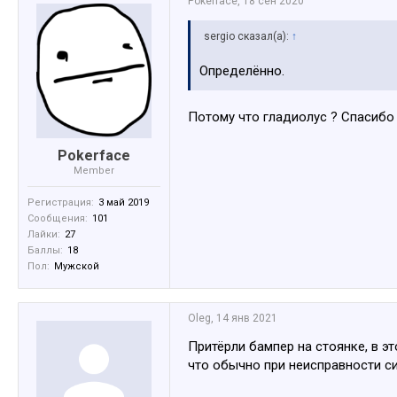
Pokerface
,
18 сен 2020
sergio сказал(а):
↑
Определённо.
Потому что гладиолус ? Спасибо 
Pokerface
Member
Регистрация:
3 май 2019
Сообщения:
101
Лайки:
27
Баллы:
18
Пол:
Мужской
Oleg
,
14 янв 2021
Притёрли бампер на стоянке, в э
что обычно при неисправности си