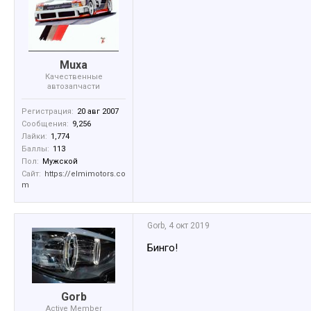
Muxa
Качественные
автозапчасти
Регистрация:
20 авг 2007
Сообщения:
9,256
Лайки:
1,774
Баллы:
113
Пол:
Мужской
Сайт:
https://elmimotors.co
m
Gorb
,
4 окт 2019
Бинго!
Gorb
Active Member