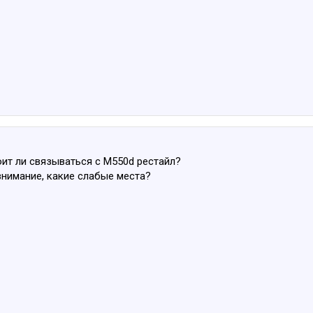
оит ли связываться с M550d рестайл?
внимание, какие слабые места?