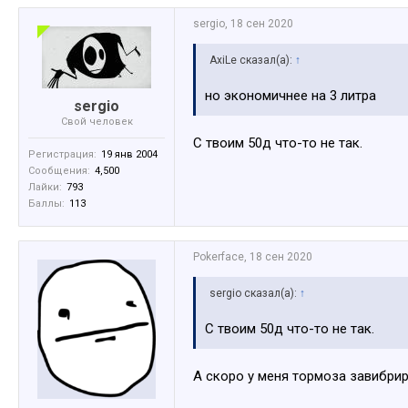
sergio
,
18 сен 2020
AxiLe сказал(а):
↑
но экономичнее на 3 литра
sergio
Свой человек
С твоим 50д что-то не так.
Регистрация:
19 янв 2004
Сообщения:
4,500
Лайки:
793
Баллы:
113
Pokerface
,
18 сен 2020
sergio сказал(а):
↑
С твоим 50д что-то не так.
А скоро у меня тормоза завибри