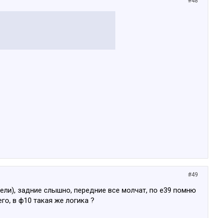
#48
#49
ели), задние слышно, передние все молчат, по е39 помню
о, в ф10 такая же логика ?