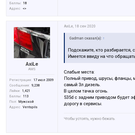
Баллы:
18
Адрес:
<>
AxiLe
,
18 сен 2020
Gadman сказал(а):
↑
Подскажите, кто разбирается, 
Имеется ввиду на что обращать
AxiLe
AMS
Слабые места:
Полный привод, шрусы, фланцы, 
Регистрация:
17 июл 2009
самый 3л дизель.
Сообщения:
9,238
В целом тачка огонь.
Лайки:
1,421
Баллы:
113
535d с задним приводом будет эф
Пол:
Мужской
дорогу в сервисы.
Адрес:
Ventspils
Чтобы устоять, нужно бежать.