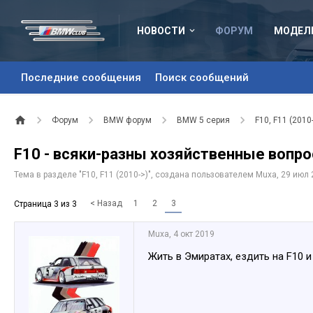
НОВОСТИ
ФОРУМ
МОДЕЛ
Последние сообщения
Поиск сообщений
Форум
BMW форум
BMW 5 серия
F10, F11 (2010
F10 - всяки-разны хозяйственные вопро
Тема в разделе "
F10, F11 (2010->)
", создана пользователем
Muxa
,
29 июл 
< Назад
1
2
3
Страница 3 из 3
Muxa
,
4 окт 2019
Жить в Эмиратах, ездить на F10 