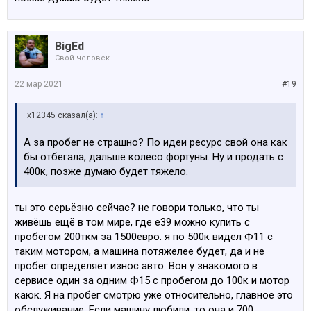
BigEd
Свой человек
22 мар 2021
#19
x12345 сказал(а):
↑
А за пробег не страшно? По идеи ресурс свой она как
бы отбегала, дальше колесо фортуны. Ну и продать с
400к, позже думаю будет тяжело.
ты это серьёзно сейчас? не говори только, что ты
живёшь ещё в том мире, где е39 можно купить с
пробегом 200ткм за 1500евро. я по 500к видел Ф11 с
таким мотором, а машина потяжелее будет, да и не
пробег определяет износ авто. Вон у знакомого в
сервисе один за одним Ф15 с пробегом до 100к и мотор
каюк. Я на пробег смотрю уже относительно, главное это
обслуживание. Если машину любили, то она и 700