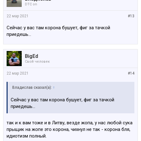
DTC on
22 мар 2021
#13
Сейчас у вас там корона бушует, фиг за тачкой
приедешь...
BigEd
Свой человек
22 мар 2021
#14
Владислав сказал(а):
↑
Сейчас у вас там корона бушует, фиг за тачкой
приедешь...
так и к вам тоже и в Литву, везде жопа, у нас любой сука
прыщик на жопе это корона, чихнул не так - корона бля,
идиотизм полный.