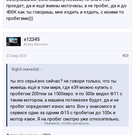
проедет, да и ещё важны моточасы, а не пробег, да и до
400К как ты говоришь, мне ездить и ездить, с моими то
пробегами)))
x12345
Active Member
22 мар 2021
#20
BigEd сказал(а):
↑
ты это серьёзно сейчас? не говори только, что ты
живёшь ещё в том мире, где е39 можно купить с
пробегом 200ткм за 1500евро. я по 500к видел Ф11 с
таким мотором, а машина потяжелее будет, да и не
пробег определяет износ авто. Вон у знакомого в
сервисе один за одним Ф15 с пробегом до 100к и
мотор каюк. Я на пробег смотрю уже относительно,
Нажмите, чтобы раскрыть...
главное это обслуживание. Если машину любили, то
она и 700 проедет, да и ещё важны моточасы, а не