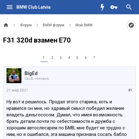
BMW Club Latvia
Форум
BMW форум
Мой BMW
F31 320d взамен E70
1
2
3
4
5
6
7
BigEd
Свой человек
21 мар 2021
#1
Ну вот и решилось. Продал этого старика, хоть и
нравился он мне, но здравый смысл победил желание
владеть деньгососом. Думал, что имея возможность
брать детали почти по себестоимости и дружба с
хорошим автослесарем по БМВ, мне будет не трудно с
ним, но я ошибался, эта машина признана сосать бабло