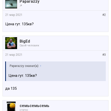
Paparazzy
☭
21 мар 2021
#2
Цена гут. 135кв?
BigEd
Свой человек
21 мар 2021
#3
Paparazzy сказал(а):
↑
Цена гут. 135кв?
да 135
семьсемьсемь
статус