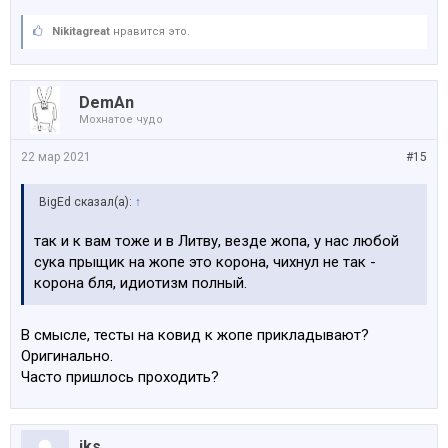
Nikitagreat
нравится это.
DemAn
Мохнатое чудо
22 мар 2021
#15
BigEd сказал(а):
↑
так и к вам тоже и в Литву, везде жопа, у нас любой
сука прыщик на жопе это корона, чихнул не так -
корона бля, идиотизм полный.
В смысле, тесты на ковид к жопе прикладывают?
Оригинально.
Часто пришлось проходить?
iks