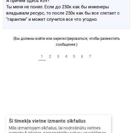
А причём здесь е39?
пробег, да и до 400К как ты говоришь, мне ездить и
Ты меня не понял. Если до 250к как бы инженеры
ездить, с моими то пробегами)))
владывали ресурс, то после 250к как бы все слетает с
"гарантии" и может случится все что угодно.
(Вы должны войти или зарегистрироваться, чтобы разместить
сообщение.)
1
2
3
4
5
6
7
Šī tīmekļa vietne izmanto sīkfailus
Mēs izmantojam sīkfailus, lai nodrošinātu vietnes