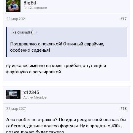
BigEd
Свой человек
22 мар 2021
#17
iks сказал(а):
↑
Поздравляю с покупкой! Отличный сарайчик,
особенно сиденья!
ну искался именно на коже тройбан, а тут ещё и
фартануло с регулировкой
x12345
Active Member
22 мар 2021
#18
А за пробег не страшно? По идеи ресурс свой она как бы
отбегала, дальше колесо фортуны. Ну и продать с 400к,
позже думаю будет тяжело.