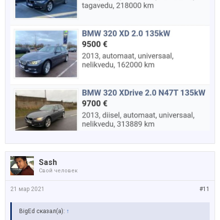
Sash
Свой человек
21 мар 2021
#11
BigEd сказал(а):
↑