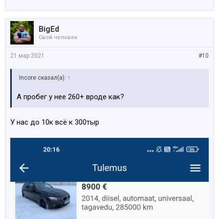
BigEd
Свой человек
21 мар 2021
#10
Incore сказал(а):
↑
А пробег у нее 260+ вроде как?
У нас до 10к всё к 300тыр