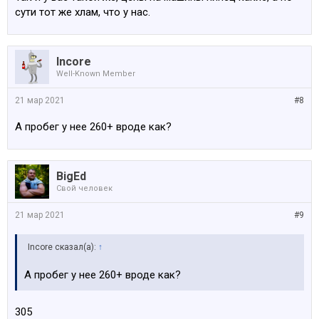
сути тот же хлам, что у нас.
Incore
Well-Known Member
21 мар 2021
#8
А пробег у нее 260+ вроде как?
BigEd
Свой человек
21 мар 2021
#9
Incore сказал(а):
↑
А пробег у нее 260+ вроде как?
305