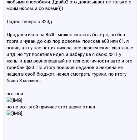
любыми способами. Драйв2 это доказывает не только с
моим иксом, а со всеми)))
Ладно теперь о 320д
Продал я икса за 8500, можно сказать быстро, но без
торга и чувак до сих пор доволен. поискав е60 или 61, я
понял, что у нас нет их нихера, все перекупские, ушатаные
и тд. но тут посетила идея, а заберу ка я свою Ф11 у
жены и дам равноправный по технологичности авто и это
тройбан ф30. По итогу поисков седанов я нихрена не
нашел в свой бюджет, начал смотреть турики, по итогу
было 3 машины
вот они
но по вот этой причине этот варик отпал