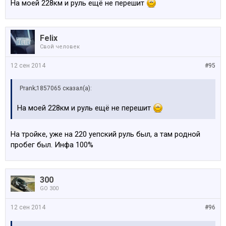
На моей 228км и руль ещё не перешит
Felix
Свой человек
12 сен 2014
#95
Prank;1857065 сказал(а):
На моей 228км и руль ещё не перешит
На тройке, уже на 220 уепский руль был, а там родной
пробег был. Инфа 100%
300
GO 300
12 сен 2014
#96