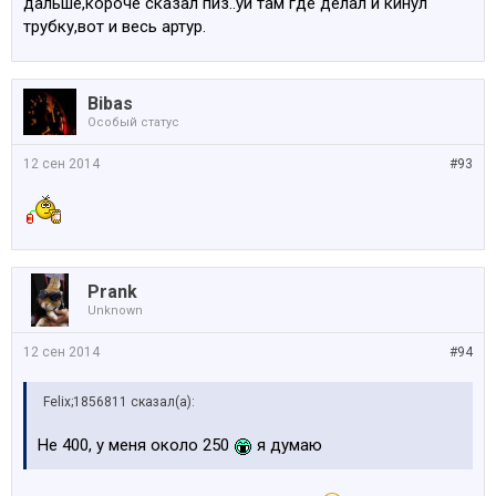
дальше,короче сказал пиз..уй там где делал и кинул
трубку,вот и весь артур.
Bibas
Особый статус
12 сен 2014
#93
Prank
Unknown
12 сен 2014
#94
Felix;1856811 сказал(а):
Не 400, у меня около 250
я думаю