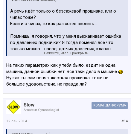
А речь идёт только о безсажевой прошивке, или о
чипах тоже?
Если и о чипах, то как раз хотел звонить...
Помнишь, я говорил, что у меня выскакивает ошибка
по давлению подкачки? Я тогда поменял всё что
только можно - насос, датчик давления, клапан
Нажмите, чтобы раскрыть...
обратки и топливный фильтр? Ничего не помогло,
последняя надежда была, что виноват чип. Но ты
На таких параметрах как у тебя было, ездит не одна
сказал, что от чипа такого не бывает.
машина, данной ошибки нет. Всё таки дело в машине
После того, как ты поменял чип на более лёгкий,
Ну как ты сам понял, жёсткая прошивка, тоже не
накатал уже тыс. 5, ошибка ни разу не выскочила. Т.е.
большое удовольствие, не правда ли?
- дело было всё таки в чипе.
Slow
КОМАНДА ФОРУМА
Amateur Gynecologist
12 сен 2014
#84