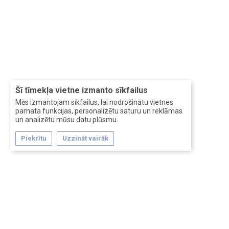
Šī tīmekļa vietne izmanto sīkfailus
Mēs izmantojam sīkfailus, lai nodrošinātu vietnes
pamata funkcijas, personalizētu saturu un reklāmas
un analizētu mūsu datu plūsmu.
Piekrītu
Uzzināt vairāk
Forum software by XenForo™
Перевод:
XF-Russia.ru