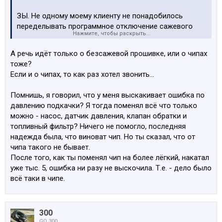
ЗЫ. Не одному моему клиенту не понадобилось
переделывать программное отключение сажевого
Нажмите, чтобы раскрыть...
фильтра. На качество прошивок есть гарантия, и если
вдруг возникнет проблема, то её надо или решить или
А речь идёт только о безсажевой прошивке, или о чипах
вернуть всё в оригинал и вернуть деньги. Никто не
тоже?
обращался.
Если и о чипах, то как раз хотел звонить...
Помнишь, я говорил, что у меня выскакивает ошибка по
давлению подкачки? Я тогда поменял всё что только
можно - насос, датчик давления, клапан обратки и
топливный фильтр? Ничего не помогло, последняя
надежда была, что виноват чип. Но ты сказал, что от
чипа такого не бывает.
После того, как ты поменял чип на более лёгкий, накатал
уже тыс. 5, ошибка ни разу не выскочила. Т.е. - дело было
всё таки в чипе.
300
GO 300