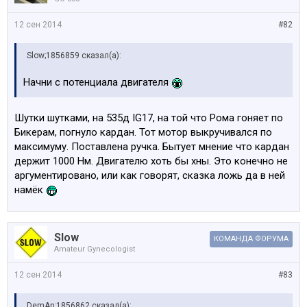
12 сен 2014
#82
Slow;1856859 сказал(а):
Начни с потенциала двигателя
Шутки шутками, на 535д IG17, на той что Рома гоняет по
Бикерам, погнуло кардан. Тот мотор выкручивался по
максимуму. Поставлена ручка. Бытует мнение что кардан
держит 1000 Нм. Двигателю хоть бы хны. Это конечно не
аргументировано, или как говорят, сказка ложь да в ней
намёк
Slow
КОМАНДА ФОРУМА
Amateur Gynecologist
12 сен 2014
#83
DemAn;1856862 сказал(а):