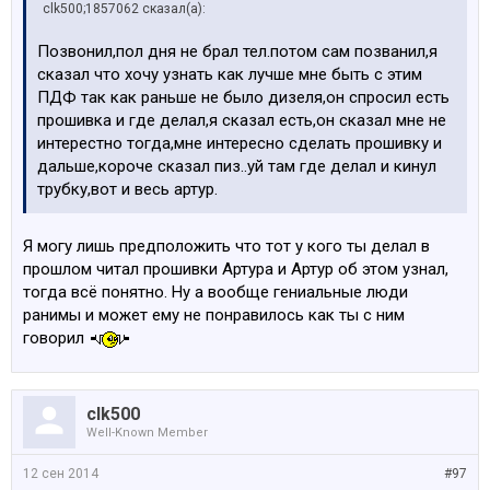
clk500;1857062 сказал(а):
Позвонил,пол дня не брал тел.потом сам позванил,я
сказал что хочу узнать как лучше мне быть с этим
ПДФ так как раньше не было дизеля,он спросил есть
прошивка и где делал,я сказал есть,он сказал мне не
интерестно тогда,мне интересно сделать прошивку и
дальше,короче сказал пиз..уй там где делал и кинул
трубку,вот и весь артур.
Я могу лишь предположить что тот у кого ты делал в
прошлом читал прошивки Артура и Артур об этом узнал,
тогда всё понятно. Ну а вообще гениальные люди
ранимы и может ему не понравилось как ты с ним
говорил
clk500
Well-Known Member
12 сен 2014
#97