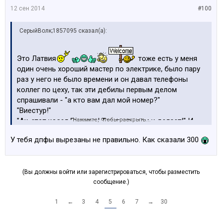
12 сен 2014
#100
СерыйВолк;1857095 сказал(а):
Это Латвия
тоже есть у меня
один очень хороший мастер по электрике, было пару
раз у него не было времени и он давал телефоны
коллег по цеху, так эти дебилы первым делом
спрашивали - "а кто вам дал мой номер?"
"Виестур!"
"Ах, этот козел Виестур! Так пусть вам и делает!" И
Нажмите, чтобы раскрыть...
кидали трубки!
У тебя дпфы вырезаны не правильно. Как сказали 300
А я к виестуру езжу лет 10, машин 100 ему отвез и
очень им доволен.
К чему это я? Слоу мне, братьям моим и знакомым
(Вы должны войти или зарегистрироваться, чтобы разместить
сообщение.)
машин 20 прошил, читаю как его в каждой теме
пытается ущипнуть Андрей 300 и могу сказать что ни
1
←
3
4
5
6
7
→
30
разу не был недоволен