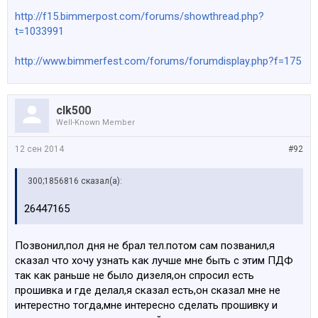
http://f15.bimmerpost.com/forums/showthread.php?
t=1033991
http://www.bimmerfest.com/forums/forumdisplay.php?f=175
clk500
Well-Known Member
12 сен 2014
#92
300;1856816 сказал(а):
26447165
Позвонил,пол дня не брал тел.потом сам позванил,я
сказал что хочу узнать как лучше мне быть с этим ПДФ
так как раньше не было дизеля,он спросил есть
прошивка и где делал,я сказал есть,он сказал мне не
интерестно тогда,мне интересно сделать прошивку и