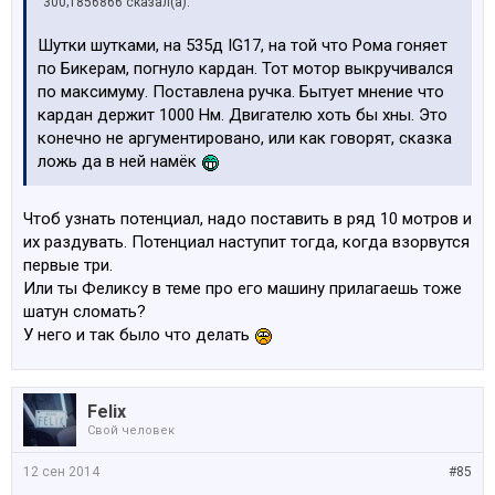
300;1856866 сказал(а):
Шутки шутками, на 535д IG17, на той что Рома гоняет
по Бикерам, погнуло кардан. Тот мотор выкручивался
по максимуму. Поставлена ручка. Бытует мнение что
кардан держит 1000 Нм. Двигателю хоть бы хны. Это
конечно не аргументировано, или как говорят, сказка
ложь да в ней намёк
Чтоб узнать потенциал, надо поставить в ряд 10 мотров и
их раздувать. Потенциал наступит тогда, когда взорвутся
первые три.
Или ты Феликсу в теме про его машину прилагаешь тоже
шатун сломать?
У него и так было что делать
Felix
Свой человек
12 сен 2014
#85