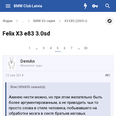
BMW Club Latvia
Форум
...
BMW X3 серия
X3 E83 (2003->)
Felix X3 e83 3.0sd
1
←
3
4
5
6
7
→
30
DemAn
Мохнатое чудо
12 сен 2014
#81
Slow;1856835 сказал(а):
Ахинею нести можно, но при этом желательно быть
более аргументированным, а не приводить чьи то
просто слова в стиле человека, побывавшего на
обработке мозга в секте братьев иеговых.