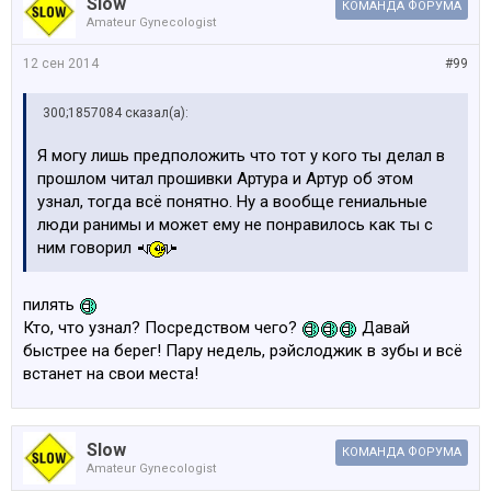
Slow
КОМАНДА ФОРУМА
Amateur Gynecologist
12 сен 2014
#99
300;1857084 сказал(а):
Я могу лишь предположить что тот у кого ты делал в
прошлом читал прошивки Артура и Артур об этом
узнал, тогда всё понятно. Ну а вообще гениальные
люди ранимы и может ему не понравилось как ты с
ним говорил
пилять
Кто, что узнал? Посредством чего?
Давай
быстрее на берег! Пару недель, рэйслоджик в зубы и всё
встанет на свои места!
Slow
КОМАНДА ФОРУМА
Amateur Gynecologist