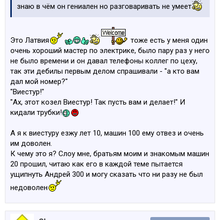
знаю в чём он гениален но разговаривать не умеет
Это Латвия
тоже есть у меня один
очень хороший мастер по электрике, было пару раз у него
не было времени и он давал телефоны коллег по цеху,
так эти дебилы первым делом спрашивали - "а кто вам
дал мой номер?"
"Виестур!"
"Ах, этот козел Виестур! Так пусть вам и делает!" И
кидали трубки!
А я к виестуру езжу лет 10, машин 100 ему отвез и очень
им доволен.
К чему это я? Слоу мне, братьям моим и знакомым машин
20 прошил, читаю как его в каждой теме пытается
ущипнуть Андрей 300 и могу сказать что ни разу не был
недоволен