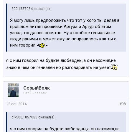
300;1857084 сказал(а):
Я могу лишь предположить что тот у кого ты делал в
прошлом читал прошивки Артура и Артур об этом
узнал, тогда всё понятно. Ну а вообще гениальные
люди ранимы и может ему не понравилось как ты с
ним говорил
я с ним говорил на будьте любездны,а он нахомил,не
знаю в чём он гениален но разговаривать не умеет
СерыйВолк
Свой человек
12 сен 2014
#98
clk500;1857088 сказал(а):
я с ним говорил на будьте любездны,а он нахомил,не