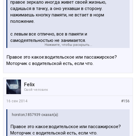
правое зеркало иногда живет своей жизнью,
садишься в тачку, а оно уехавши в сторону.
нажимаешь кнопку памяти, не встает в норм
положение.
с левым все отлично, все в памяти и
самодеятельностью не занимается.
Нажмите, чтобы раскрыть...
че надо поменять, что бы все четко работало?
Правое это какое:водительское или пассажирское?
Моторчик с водительской есть, если что.
Felix
Свой человек
16 сен 2014
#156
horston;1857939 сказал(а):
Правое это какое:водительское или пассажирское?
Моторчик с водительской есть, если что.