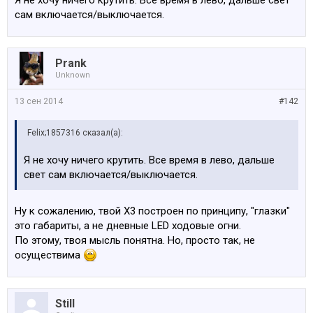
Я не хочу ничего крутить. Все время в лево, дальше свет
сам включается/выключается.
Prank
Unknown
13 сен 2014
#142
Felix;1857316 сказал(а):
Я не хочу ничего крутить. Все время в лево, дальше
свет сам включается/выключается.
Ну к сожалению, твой Х3 построен по принципу, "глазки"
это габариты, а не дневные LED ходовые огни.
По этому, твоя мысль понятна. Но, просто так, не
осуществима
Still