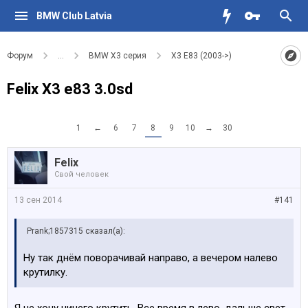
BMW Club Latvia
Форум
...
BMW X3 серия
X3 E83 (2003->)
Felix X3 e83 3.0sd
1
←
6
7
8
9
10
→
30
Felix
Свой человек
13 сен 2014
#141
Prank;1857315 сказал(а):
Ну так днём поворачивай направо, а вечером налево
крутилку.