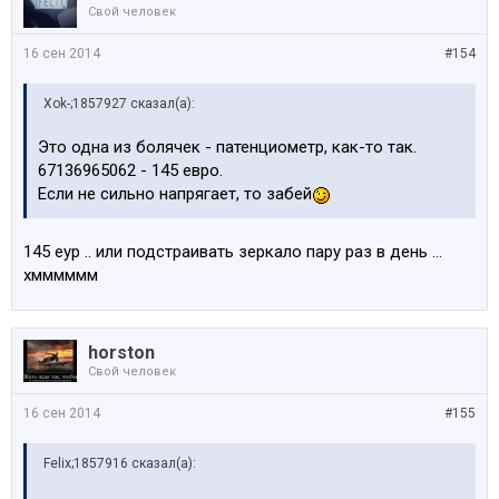
Свой человек
16 сен 2014
#154
Xok-;1857927 сказал(а):
Это одна из болячек - патенциометр, как-то так.
67136965062 - 145 евро.
Если не сильно напрягает, то забей
145 еур .. или подстраивать зеркало пару раз в день ...
хмммммм
horston
Свой человек
16 сен 2014
#155
Felix;1857916 сказал(а):