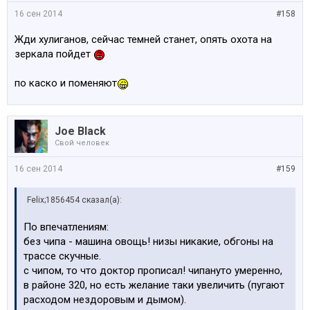
16 сен 2014
#158
Жди хулиганов, сейчас темней станет, опять охота на
зеркала пойдет
по каско и поменяют
Joe Black
Свой человек
16 сен 2014
#159
Felix;1856454 сказал(а):
По впечатлениям:
без чипа - машина овощь! низы никакие, обгоны на
трассе скучные.
с чипом, то что доктор прописал! чипануто умеренно,
в районе 320, но есть желание таки увеличить (пугают
расходом нездоровым и дымом).