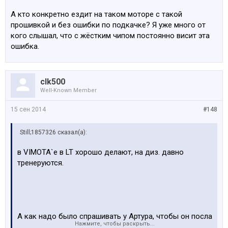
А кто конкретно ездит на таком моторе с такой
прошивкой и без ошибки по подкачке? Я уже много от
кого слышал, что с жёстким чипом постоянно висит эта
ошибка.
clk500
Well-Known Member
15 сен 2014
#148
Still;1857326 сказал(а):
в VIMOTA`e в LT хорошо делают, на диз. давно
тренеруются.
А как надо было спрашивать у Артура, чтобы он посла
Нажмите, чтобы раскрыть...
на#уй, я представляю, наверно примерно также как и