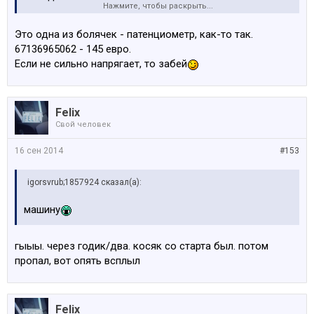
Нажмите, чтобы раскрыть...
че надо поменять, что бы все четко работало?
Это одна из болячек - патенциометр, как-то так.
67136965062 - 145 евро.
Если не сильно напрягает, то забей
Felix
Свой человек
16 сен 2014
#153
igorsvrub;1857924 сказал(а):
машину
гыыы. через годик/два. косяк со старта был. потом
пропал, вот опять всплыл
Felix