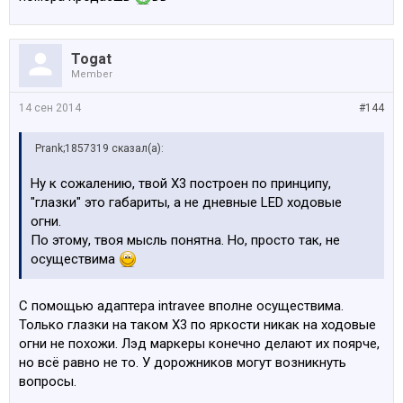
Togat
Member
14 сен 2014
#144
Prank;1857319 сказал(а):
Ну к сожалению, твой Х3 построен по принципу,
"глазки" это габариты, а не дневные LED ходовые
огни.
По этому, твоя мысль понятна. Но, просто так, не
осуществима
С помощью адаптера intravee вполне осуществима.
Только глазки на таком Х3 по яркости никак на ходовые
огни не похожи. Лэд маркеры конечно делают их поярче,
но всё равно не то. У дорожников могут возникнуть
вопросы.