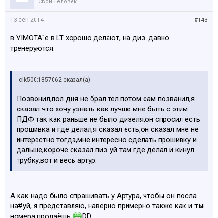
Свой человек
13 сен 2014
#143
в VIMOTA`e в LT хорошо делают, на диз. давно
тренеруются.
clk500;1857062 сказал(а):
Позвонил,пол дня не брал тел.потом сам позванил,я
сказал что хочу узнать как лучше мне быть с этим
ПДФ так как раньше не было дизеля,он спросил есть
прошивка и где делал,я сказал есть,он сказал мне не
интерестно тогда,мне интересно сделать прошивку и
дальше,короче сказал пиз..уй там где делал и кинул
трубку,вот и весь артур.
А как надо было спрашивать у Артура, чтобы он посла
на#уй, я представляю, наверно примерно также как и
ты
номера продаёшь
DD