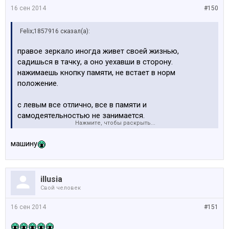
16 сен 2014
#150
Felix;1857916 сказал(а):
правое зеркало иногда живет своей жизнью,
садишься в тачку, а оно уехавши в сторону.
нажимаешь кнопку памяти, не встает в норм
положение.
с левым все отлично, все в памяти и
самодеятельностью не занимается.
Нажмите, чтобы раскрыть...
че надо поменять, что бы все четко работало?
машину
illusia
Свой человек
16 сен 2014
#151