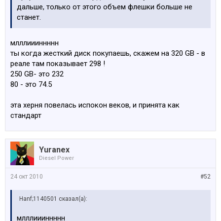
дальше, только от этого объем флешки больше не
станет.
млллиииннннн
ты когда жесткий диск покупаешь, скажем на 320 GB - в
реале там показывает 298 !
250 GB- это 232
80 - это 74.5
эта херня повелась испокон веков, и принята как
стандарт
Yuranex
Diesel Power
24 окт 2010
#52
Hanf;1140501 сказал(а):
млллиииннннн