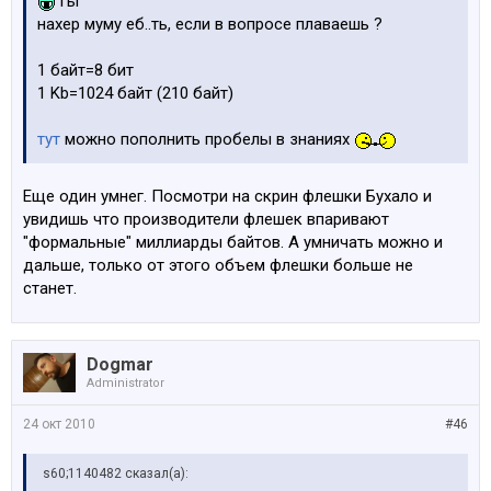
гы
нахер муму еб..ть, если в вопросе плаваешь ?
1 байт=8 бит
1 Kb=1024 байт (210 байт)
тут
можно пополнить пробелы в знаниях
Еще один умнег. Посмотри на скрин флешки Бухало и
увидишь что производители флешек впаривают
"формальные" миллиарды байтов. А умничать можно и
дальше, только от этого объем флешки больше не
станет.
Dogmar
Administrator
24 окт 2010
#46
s60;1140482 сказал(а):