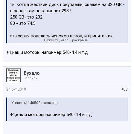
ты когда жесткий диск покупаешь, скажем на 320 GB -
в реале там показывает 298 !
250 GB- это 232
80 - это 74.5
эта херня повелась испокон веков, и принята как
Нажмите, чтобы раскрыть...
стандарт
+1,как и моторы например 540-4.4 и т.д
Бухало
Забанен
24 окт 2010
#53
Yuranex;1140502 сказал(а):
+1,как и моторы например 540-4.4 и т.д