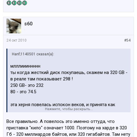
s60
.
24 окт 2010
#54
Hanf;1140501 сказал(а):
млллиииннннн
ты когда жесткий диск покупаешь, скажем на 320 GB -
в реале там показывает 298 !
250 GB- это 232
80 - это 74.5
эта херня повелась испокон веков, и принята как
Нажмите, чтобы раскрыть...
стандарт
Все правильно. А повелось это именно оттуда, что
приставка "кило" означает 1000. Поэтому на харде в 320
Гб - 320 миллиардов байтов, или 320 гигабайтов. Там нету