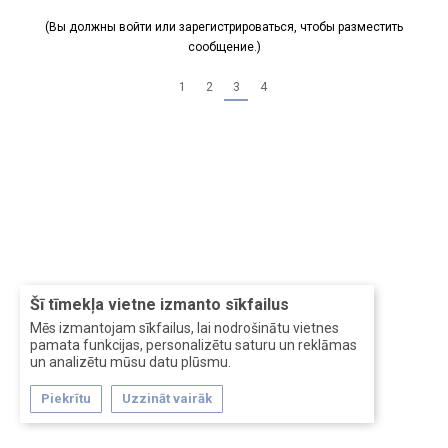
(Вы должны войти или зарегистрироваться, чтобы разместить
сообщение.)
1
2
3
4
Šī tīmekļa vietne izmanto sīkfailus
Mēs izmantojam sīkfailus, lai nodrošinātu vietnes
pamata funkcijas, personalizētu saturu un reklāmas
un analizētu mūsu datu plūsmu.
Piekrītu
Uzzināt vairāk