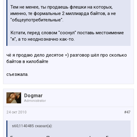
Тем не менее, ты продаешь флешки на которых,
именно, те формальные 2 миллиарда байтов, а не
"общеупотребительные".
Кстати, перед словом "соснул" поставь местоимение
"я", а то неоднозначно как-то.
чё я продаю дело десятое =) разговор шёл про сколько
байтов в килобайте
съезжала.
Dogmar
Administrator
24 окт 2010
#47
s60;1140485 сказал(а):