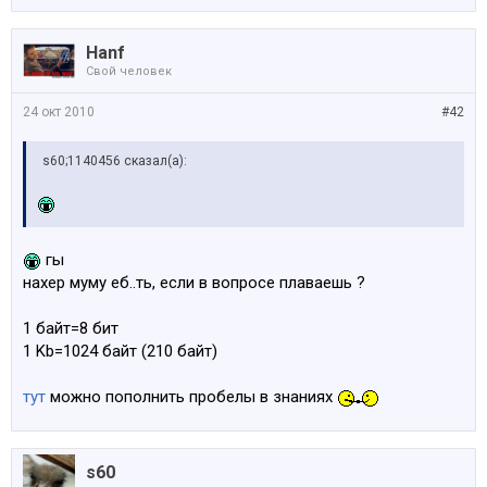
Hanf
Свой человек
24 окт 2010
#42
s60;1140456 сказал(а):
гы
нахер муму еб..ть, если в вопросе плаваешь ?
1 байт=8 бит
1 Kb=1024 байт (210 байт)
тут
можно пополнить пробелы в знаниях
s60