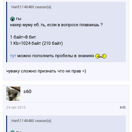
Hanf;1140480 сказал(а):
гы
нахер муму еб..ть, если в вопросе плаваешь ?
1 байт=8 бит
1 Kb=1024 байт (210 байт)
тут
можно пополнить пробелы в знаниях
чуваку сложно признать что не прав =)
s60
.
24 окт 2010
#45
Hanf;1140480 сказал(а):