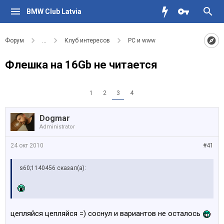
BMW Club Latvia
Форум
...
Клуб интересов
PC и www
Флешка на 16Gb не читается
1
2
3
4
Dogmar
Administrator
24 окт 2010
#41
s60;1140456 сказал(а):
цепляйся цепляйся =) соснул и вариантов не осталось