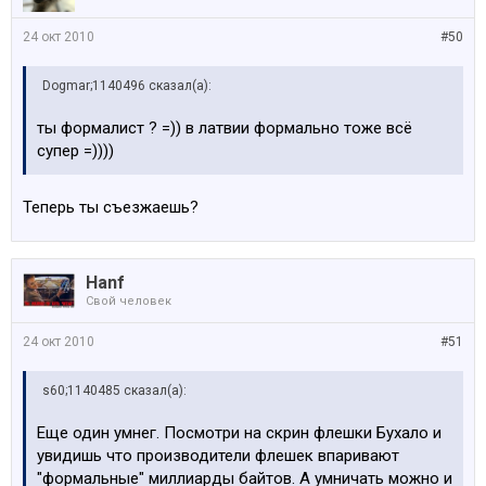
24 окт 2010
#50
Dogmar;1140496 сказал(а):
ты формалист ? =)) в латвии формально тоже всё
супер =))))
Теперь ты съезжаешь?
Hanf
Свой человек
24 окт 2010
#51
s60;1140485 сказал(а):
Еще один умнег. Посмотри на скрин флешки Бухало и
увидишь что производители флешек впаривают
"формальные" миллиарды байтов. А умничать можно и