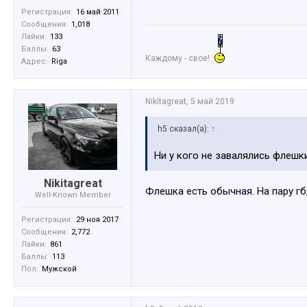
Регистрация:
16 май 2011
Сообщения:
1,018
Лайки:
133
Баллы:
63
Каждому - свое!
Адрес:
Riga
Nikitagreat
,
5 май 2019
h5 сказал(а):
↑
Ни у кого не завалялись флешк
Nikitagreat
Флешка есть обычная. На пару гб,
Well-Known Member
Регистрация:
29 ноя 2017
Сообщения:
2,772
Лайки:
861
Баллы:
113
Пол:
Мужской