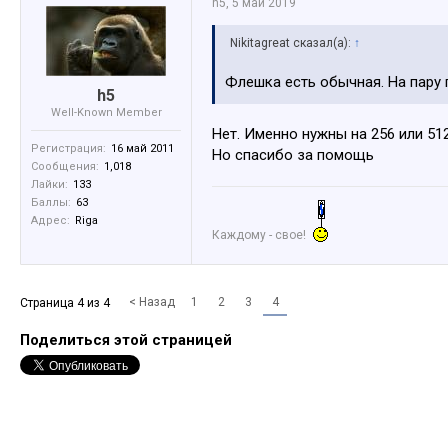
h5
,
5 май 2019
Nikitagreat сказал(а):
↑
Флешка есть обычная. На пару г
h5
Well-Known Member
Нет. Именно нужны на 256 или 512
Регистрация:
16 май 2011
Но спасибо за помощь
Сообщения:
1,018
Лайки:
133
Баллы:
63
Адрес:
Riga
Каждому - свое!
< Назад
1
2
3
4
Страница 4 из 4
Поделиться этой страницей