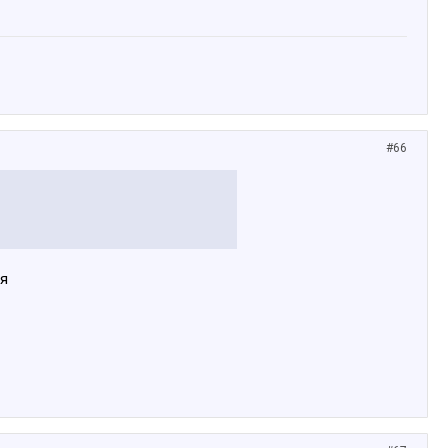
#66
ня