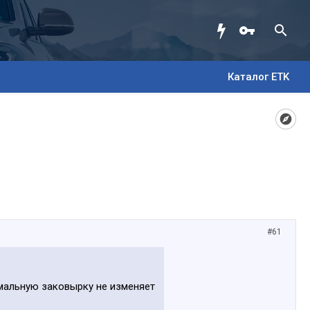
Каталог ETK
#61
рмальную заковырку не изменяет