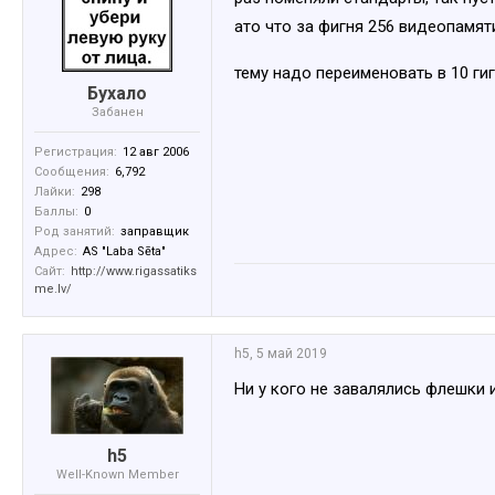
ато что за фигня 256 видеопамяти, 
тему надо переименовать в 10 ги
Бухало
Забанен
Регистрация:
12 авг 2006
Сообщения:
6,792
Лайки:
298
Баллы:
0
Род занятий:
заправщик
Адрес:
AS "Laba Sēta"
Сайт:
http://www.rigassatiks
me.lv/
h5
,
5 май 2019
Ни у кого не завалялись флешки 
h5
Well-Known Member