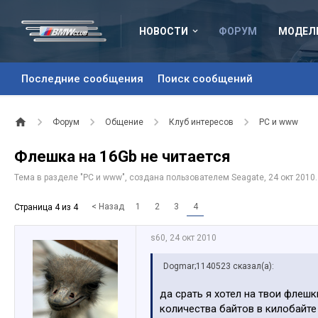
НОВОСТИ
ФОРУМ
МОДЕЛ
Последние сообщения
Поиск сообщений
Форум
Общение
Клуб интересов
PC и www
Флешка на 16Gb не читается
Тема в разделе "
PC и www
", создана пользователем
Seagate
,
24 окт 2010
.
< Назад
1
2
3
4
Страница 4 из 4
s60
,
24 окт 2010
Dogmar;1140523 сказал(а):
да срать я хотел на твои флеш
количества байтов в килобайт