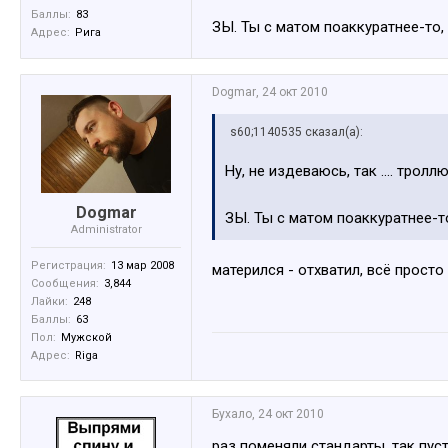
Баллы:
83
ЗЫ. Ты с матом поаккуратнее-то,
Адрес:
Рига
Dogmar
,
24 окт 2010
s60;1140535 сказал(а):
Ну, не издеваюсь, так .... тролл
Dogmar
ЗЫ. Ты с матом поаккуратнее-т
Administrator
Регистрация:
13 мар 2008
матерился - отхватил, всё просто 
Сообщения:
3,844
Лайки:
248
Баллы:
63
Пол:
Мужской
Адрес:
Riga
Бухало
,
24 окт 2010
раз поменяли стандарты, так пус