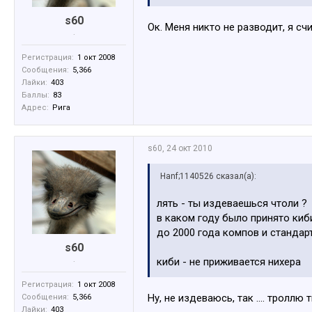
s60
Ок. Меня никто не разводит, я сч
.
Регистрация:
1 окт 2008
Сообщения:
5,366
Лайки:
403
Баллы:
83
Адрес:
Рига
s60
,
24 окт 2010
Hanf;1140526 сказал(а):
лять - ты издеваешься чтоли ?
в каком году было принято киб
до 2000 года компов и стандар
s60
.
киби - не приживается нихера
Регистрация:
1 окт 2008
Ну, не издеваюсь, так .... троллю 
Сообщения:
5,366
Лайки:
403