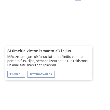
Šī tīmekļa vietne izmanto sīkfailus
Mēs izmantojam sīkfailus, lai nodrošinātu vietnes
pamata funkcijas, personalizētu saturu un reklāmas
un analizētu mūsu datu plūsmu.
Piekrītu
Uzzināt vairāk