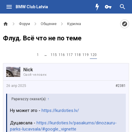
BMW Club Latvia
Форум
Общение
Курилка
Флуд. Всё что не по теме
1
←
115
116
117
118
119
120
Nick
Свой человек
26 апр 2025
#2381
Paparazzy сказал(а):
↑
Ну может это -
https://kurdoties.lv/
Дуцавсала -
https://kurdoties.lv/pasakums/dinozauru-
parks-lucavsala/#google_vignette