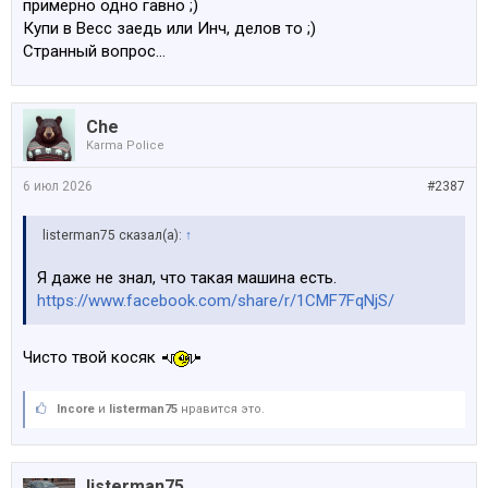
примерно одно гавно ;)
Купи в Весс заедь или Инч, делов то ;)
Странный вопрос…
Che
Karma Police
6 июл 2026
#2387
listerman75 сказал(а):
↑
Я даже не знал, что такая машина есть.
https://www.facebook.com/share/r/1CMF7FqNjS/
Чисто твой косяк
Incore
и
listerman75
нравится это.
listerman75