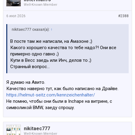
Well-Known Member
6 июл 2026
#2388
nikitaec777 сказал(а):
↑
В посте там же написали, на Амазоне ;)
Какого хорошего качества то тебе надо?! Они все
примерно одно гавно ;)
Купи в Весс заедь или Инч, делов то ;)
Странный вопрос…
Я думаю на Авито.
Качество наверно тут, как было написано на Драйве.
https://helmut-seitz.com/kennzeichenhalter/
Не помню, чтобы они были в Inchape на витрине, с
символикой BMW, заеду спрошу.
nikitaec777
Well-Known Member