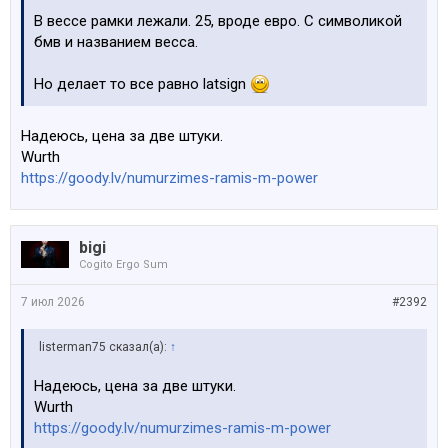
В вессе рамки лежали. 25, вроде евро. С символикой
бмв и названием весса.
Но делает то все равно latsign
Надеюсь, цена за две штуки.
Wurth
https://goody.lv/numurzimes-ramis-m-power
bigi
Cogito Ergo Sum
7 июл 2026
#2392
listerman75 сказал(а):
↑
Надеюсь, цена за две штуки.
Wurth
https://goody.lv/numurzimes-ramis-m-power