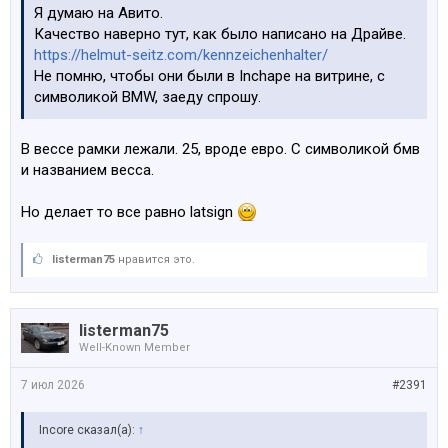
Я думаю на Авито.
Качество наверно тут, как было написано на Драйве.
https://helmut-seitz.com/kennzeichenhalter/
Не помню, чтобы они были в Inchape на витрине, с
символикой BMW, заеду спрошу.
В вессе рамки лежали. 25, вроде евро. С символикой бмв
и названием весса.
Но делает то все равно latsign
listerman75
нравится это.
listerman75
Well-Known Member
7 июл 2026
#2391
Incore сказал(а):
↑