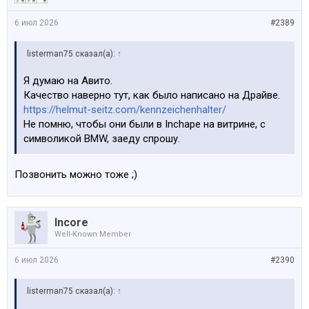
6 июл 2026
#2389
listerman75 сказал(а):
↑
Я думаю на Авито.
Качество наверно тут, как было написано на Драйве.
https://helmut-seitz.com/kennzeichenhalter/
Не помню, чтобы они были в Inchape на витрине, с
символикой BMW, заеду спрошу.
Позвонить можно тоже ;)
Incore
Well-Known Member
6 июл 2026
#2390
listerman75 сказал(а):
↑