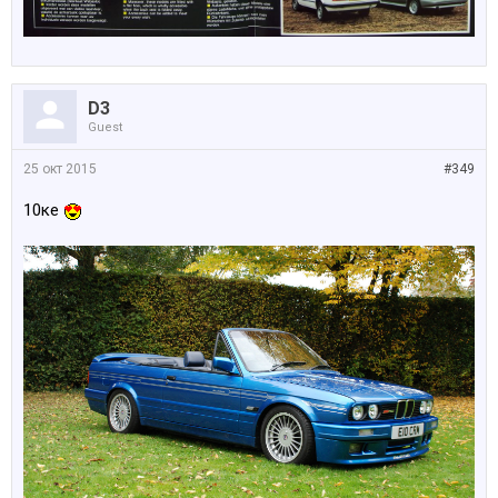
D3
Guest
25 окт 2015
#349
10ке