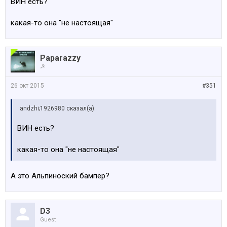
ВИН есть?
какая-то она "не настоящая"
Paparazzy
☭
26 окт 2015
#351
аndzhi;1926980 сказал(а):
ВИН есть?
какая-то она "не настоящая"
А это Альпиноский бампер?
D3
Guest