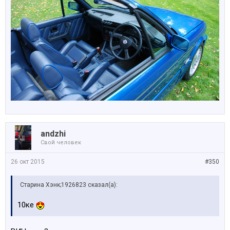
аndzhi
Свой человек
26 окт 2015
#350
Старина Хэнк;1926823 сказал(а):
10ке