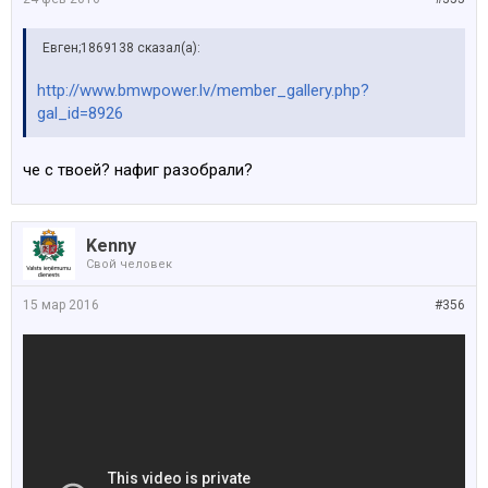
Евген;1869138 сказал(а):
http://www.bmwpower.lv/member_gallery.php?
gal_id=8926
че с твоей? нафиг разобрали?
Kenny
Свой человек
15 мар 2016
#356