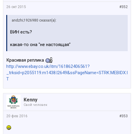
26 окт 2015
#352
аndzhi;1926980 сказал(а):
ВИН есть?
какая-то она "не настоящая"
Красивая реплика
http://www.ebay.co.uk/itm/161862406561?
_trksid=p2055119.m1438.l2649&ssPageName=STRK:MEBIDX:I
T
Kenny
Свой человек
20 фев 2016
#353