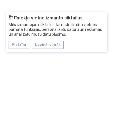
Šī tīmekļa vietne izmanto sīkfailus
Mēs izmantojam sīkfailus, lai nodrošinātu vietnes
pamata funkcijas, personalizētu saturu un reklāmas
un analizētu mūsu datu plūsmu.
Piekrītu
Uzzināt vairāk
Forum software by XenForo™
Перевод:
XF-Russia.ru
Сделано в
Entrypoint