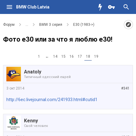
BMW Club Latvia
Форум
...
BMW 3 серия
E30 (1983->)
Фото e30 или за что я люблю e30!
1
←
14
15
16
17
18
19
Anatoly
Типичный одесский еврей
3 окт 2014
#341
http://6ec.livejournal.com/241933.html#cutid1
Kenny
Свой человек