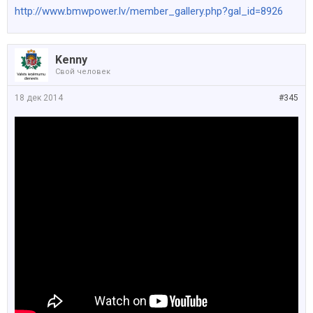
http://www.bmwpower.lv/member_gallery.php?gal_id=8926
Kenny
Свой человек
18 дек 2014
#345