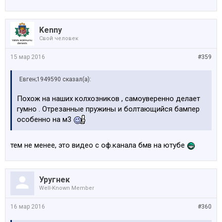
Kenny
Свой человек
15 мар 2016
#359
Евген;1949590 сказал(а):
Похож на наших колхозников , самоуверенно делает
гумно . Отрезанные пружины и болтающийся бампер
особенно на м3
тем не менее, это видео с оф.канала бмв на ютубе
Уругнек
Well-Known Member
16 мар 2016
#360