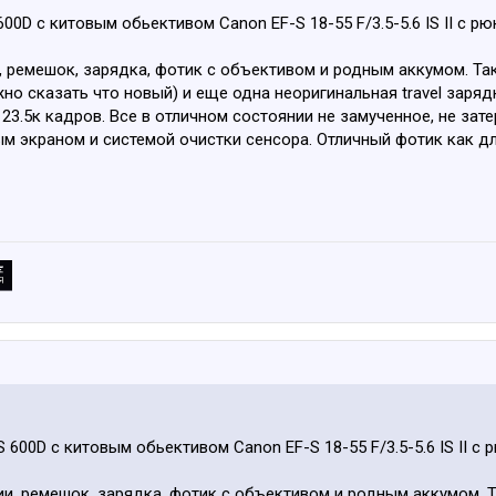
00D c китовым обьективом Canon EF-S 18-55 F/3.5-5.6 IS II с 
, ремешок, зарядка, фотик с объективом и родным аккумом. Та
но сказать что новый) и еще одна неоригинальная travel заряд
23.5к кадров. Все в отличном состоянии не замученное, не зате
м экраном и системой очистки сенсора. Отличный фотик как д
 600D c китовым обьективом Canon EF-S 18-55 F/3.5-5.6 IS II 
ии, ремешок, зарядка, фотик с объективом и родным аккумом. 