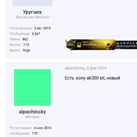
Уругнек
Well-Known Member
Регистрация:
3 авг 2010
Сообщения:
4,567
Лайки:
862
Баллы:
113
Адрес:
Riga
alpachinsky
,
8 фев 2019
Есть sony a6300 kit, новый
alpachinsky
Member
Регистрация:
4 ноя 2014
Сообщения:
170