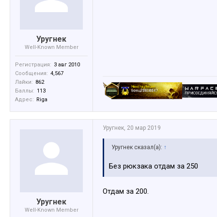
Уругнек
Well-Known Member
Регистрация:
3 авг 2010
Сообщения:
4,567
Лайки:
862
Баллы:
113
Адрес:
Riga
Уругнек
,
20 мар 2019
Уругнек сказал(а):
↑
Без рюкзака отдам за 250
Отдам за 200.
Уругнек
Well-Known Member