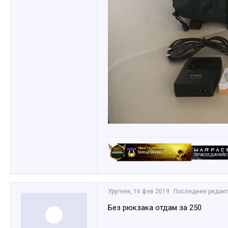
Уругнек
,
16 фев 2019
Последнее редак
Без рюкзака отдам за 250