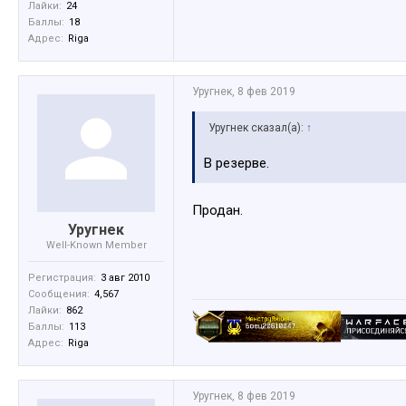
Лайки:
24
Баллы:
18
Адрес:
Riga
Уругнек
,
8 фев 2019
Уругнек сказал(а):
↑
В резерве.
Продан.
Уругнек
Well-Known Member
Регистрация:
3 авг 2010
Сообщения:
4,567
Лайки:
862
Баллы:
113
Адрес:
Riga
Уругнек
,
8 фев 2019