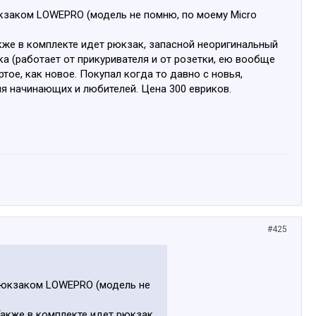
рюкзаком LOWEPRO (модель не помню, по моему Micro
кже в комплекте идет рюкзак, запасной неоригинальный
ка (работает от прикуривателя и от розетки, ею вообще
ртое, как новое. Покупал когда то давно с новья,
ля начинающих и любителей. Цена 300 евриков.
#425
с рюкзаком LOWEPRO (модель не
Также в комплекте идет рюкзак,