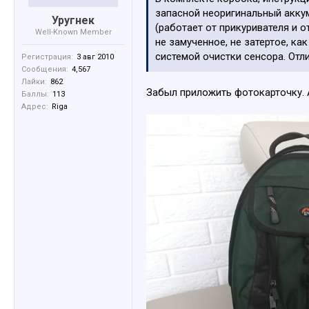
запасной неоригинальный аккум
Уругнек
(работает от прикуривателя и о
Well-Known Member
не замученное, не затертое, ка
системой очистки сенсора. Отл
Регистрация:
3 авг 2010
Сообщения:
4,567
Лайки:
862
Забыл приложить фотокарточку. 
Баллы:
113
Адрес:
Riga