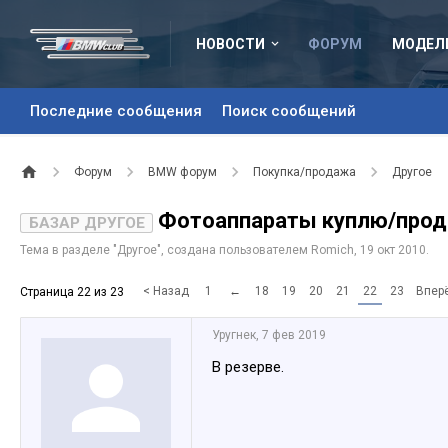
НОВОСТИ
ФОРУМ
МОДЕЛ
Последние сообщения
Поиск сообщений
Форум
BMW форум
Покупка/продажа
Другое
Фотоаппараты куплю/про
БАЗАР ДРУГОЕ
Тема в разделе "
Другое
", создана пользователем
Romich
,
19 окт 2010
.
< Назад
1
←
18
19
20
21
22
23
Впер
Страница 22 из 23
Уругнек
,
7 фев 2019
В резерве.