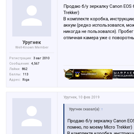
Продаю б/у зеркалку Canon EOS 6
Trekker)
В комплекте коробка, инструкции
аккум (редко использовался, мож
никогда не пользовался). Пробег 
отличная камера уже с поворотны
Уругнек
Well-Known Member
Регистрация:
3 авг 2010
Сообщения:
4,567
Лайки:
862
Баллы:
113
Адрес:
Riga
Уругнек
,
10 фев 2019
Уругнек сказал(а):
↑
Продаю б/у зеркалку Canon EOS
помню, по моему Micro Trekker)
В комплекте коробка, инструкц