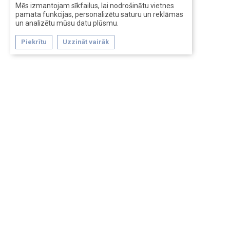
Mēs izmantojam sīkfailus, lai nodrošinātu vietnes
pamata funkcijas, personalizētu saturu un reklāmas
un analizētu mūsu datu plūsmu.
Piekrītu
Uzzināt vairāk
Forum software by XenForo™
Перевод:
XF-Russia.ru
Сделано в
Entrypoint
Обратная связь
Помощь
Условия и правила