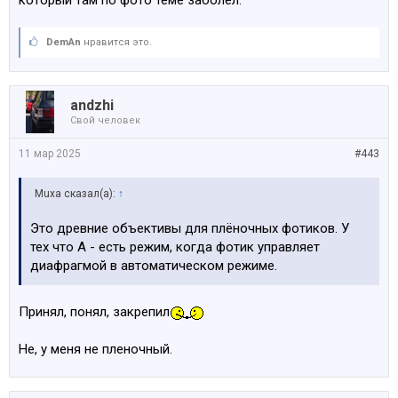
который там по фото теме заболел.
DemAn
нравится это.
аndzhi
Свой человек
11 мар 2025
#443
Muxa сказал(а):
↑
Это древние объективы для плёночных фотиков. У
тех что А - есть режим, когда фотик управляет
диафрагмой в автоматическом режиме.
Принял, понял, закрепил
Не, у меня не пленочный.