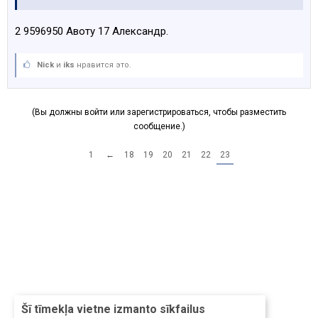
2 9596950 Авоту 17 Александр.
Nick
и
iks
нравится это.
(Вы должны войти или зарегистрироваться, чтобы разместить
сообщение.)
1
←
18
19
20
21
22
23
Šī tīmekļa vietne izmanto sīkfailus