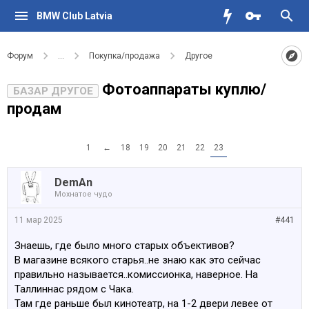
BMW Club Latvia
Форум
...
Покупка/продажа
Другое
Фотоаппараты куплю/
БАЗАР ДРУГОЕ
продам
1
←
18
19
20
21
22
23
DemAn
Мохнатое чудо
11 мар 2025
#441
Знаешь, где было много старых объективов?
В магазине всякого старья..не знаю как это сейчас
правильно называется..комиссионка, наверное. На
Таллиннас рядом с Чака.
Там где раньше был кинотеатр, на 1-2 двери левее от