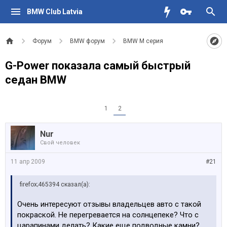
BMW Club Latvia
Форум
BMW форум
BMW M серия
G-Power показала самый быстрый
седан BMW
1
2
Nur
Свой человек
11 апр 2009
#21
firefox;465394 сказал(а):
Очень интересуют отзывы владельцев авто с такой
покраской. Не перегревается на солнцепеке? Что с
царапинами делать? Какие еще подводные камни?