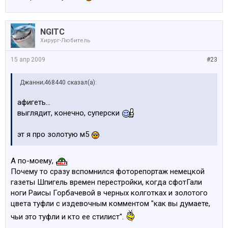
NGITC
Хирург-Любитель
15 апр 2009
#23
Джанни;468440 сказал(а):
афигеть...
выглядит, конечно, суперски
эт я про золотую м5
А по-моему,
Почему то сразу вспомнился фоторепортаж немецкой
газеты Шпигель времен перестройки, когда сфотГали
ноги Раисы Горбачевой в черных колготках и золотого
цвета туфли с издевочным комментом "как вы думаете,
чьи это туфли и кто ее стилист".