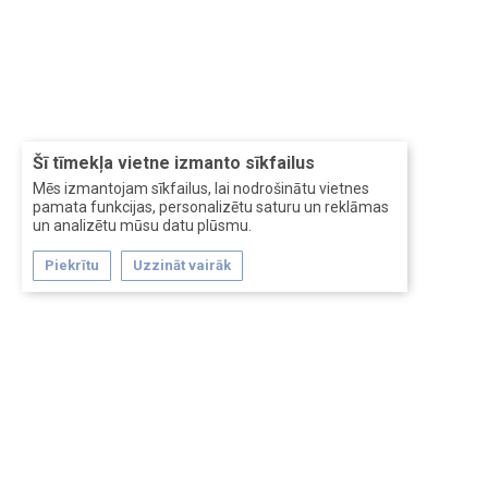
Šī tīmekļa vietne izmanto sīkfailus
Mēs izmantojam sīkfailus, lai nodrošinātu vietnes
pamata funkcijas, personalizētu saturu un reklāmas
un analizētu mūsu datu plūsmu.
Piekrītu
Uzzināt vairāk
Forum software by XenForo™
Перевод:
XF-Russia.ru