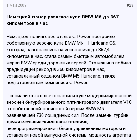
1 май 2009
#28
Немецкий тюнер разогнал купе BMW M6 до 367
километров в час
Немецкое тюнинговое ателье G-Power построило
собственную версию купе BMW M6 – Hurricane CS, –
которая, разогнавшись на испытаниях до 367,4
километра в час, стала самым быстрым автомобилем
марки BMW среди дорожных версий. Эта машина побила
предыдущий рекорд в 360 километров в час,
установленный седаном BMW M5 Hurricane, также
подготовленным компанией G-Power.
Специалисты ателье оснастили купе модернизированной
версией битурбированного пятилитрового двигателя V10
от собственной тюнинговой версии BMW M5,
развивавшей 730 лошадиных сил. После замены турбин
двумя механическими нагнетателями,
перепрограммирования блока управлением мотором и
установки новой выпускной системы мощность агрегата