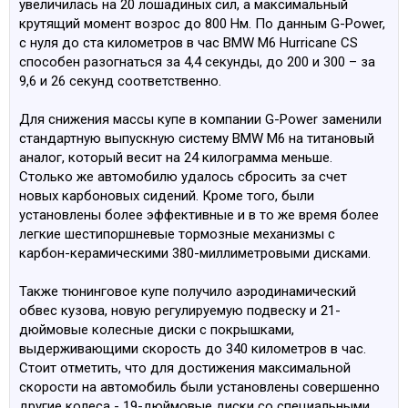
увеличилась на 20 лошадиных сил, а максимальный
крутящий момент возрос до 800 Нм. По данным G-Power,
с нуля до ста километров в час BMW M6 Hurricane CS
способен разогнаться за 4,4 секунды, до 200 и 300 – за
9,6 и 26 секунд соответственно.
Для снижения массы купе в компании G-Power заменили
стандартную выпускную систему BMW M6 на титановый
аналог, который весит на 24 килограмма меньше.
Столько же автомобилю удалось сбросить за счет
новых карбоновых сидений. Кроме того, были
установлены более эффективные и в то же время более
легкие шестипоршневые тормозные механизмы с
карбон-керамическими 380-миллиметровыми дисками.
Также тюнинговое купе получило аэродинамический
обвес кузова, новую регулируемую подвеску и 21-
дюймовые колесные диски с покрышками,
выдерживающими скорость до 340 километров в час.
Стоит отметить, что для достижения максимальной
скорости на автомобиль были установлены совершенно
другие колеса - 19-дюймовые диски со специальными