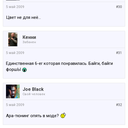
5 май 2009
#30
Цвет не для неё...
Кенни
Забанен
5 май 2009
#31
Единственная 6-er которая понравилась. Байги, байги
форшЫ
Joe Black
Свой человек
5 май 2009
#32
Ара-тюнинг опять в моде?