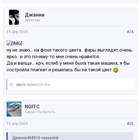
Джанни
Зубастик
15 апр 2009
#24
ну не знаю... на фоне такого цвета.. фары выглядят очень
ярко.. и это почему-то мне очень нравится..
Да и вапще... крч, еслиб у меня была такая машина, я бы
состроила плагиат и решилась бы на такой цвет
japon
нравится это.
NGITC
Хирург-Любитель
15 апр 2009
#25
Джанни;468510 сказал(а):