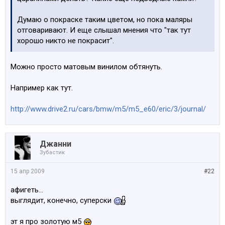
Думаю о покраске таким цветом, но пока маляры
отговаривают. И еще слышал мнения что "так тут
хорошо никто не покрасит".
Можно просто матовым винилом обтянуть.
Например как тут.
http://www.drive2.ru/cars/bmw/m5/m5_e60/eric/3/journal/
Джанни
Зубастик
15 апр 2009
#22
афигеть...
выглядит, конечно, суперски
эт я про золотую м5