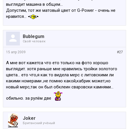
выглядит машина в общем...
Допустим, тот же матовый цвет от G-Power - очень не
нравится...
Bublegum
Свой человек
15 апр 2009
#27
А мне вот кажетса что ето только на фото хорошо
выглядит. хотя раньше мне нравились тройки золотого
цвета... ето что,я как то видела мерс с литовскими ли
какими номерами ,не помню какой,кабрик может,но
новый мерс,так он был обклеин сваровски камнями...
обильно. за рулём две
Joker
Британский учёный