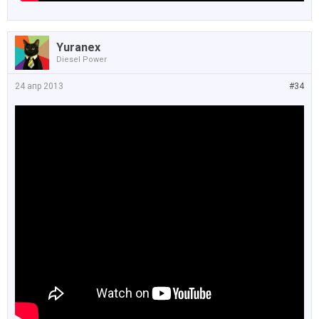
Yuranex
Diesel Power
24 апр 2013
#34