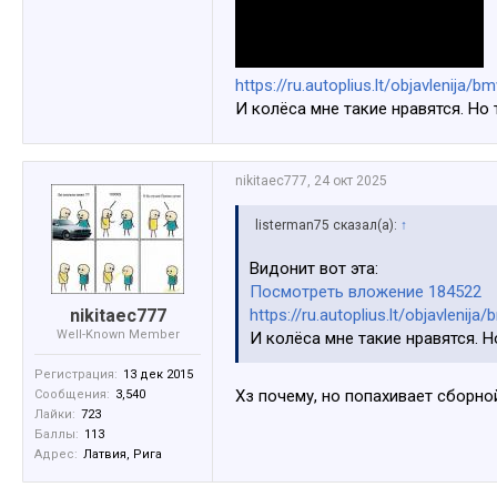
https://ru.autoplius.lt/objavlenij
И колёса мне такие нравятся. Но 
nikitaec777
,
24 окт 2025
listerman75 сказал(а):
↑
Видонит вот эта:
Посмотреть вложение 184522
nikitaec777
https://ru.autoplius.lt/objavlen
Well-Known Member
И колёса мне такие нравятся. Н
Регистрация:
13 дек 2015
Хз почему, но попахивает сборно
Сообщения:
3,540
Лайки:
723
Баллы:
113
Адрес:
Латвия, Рига