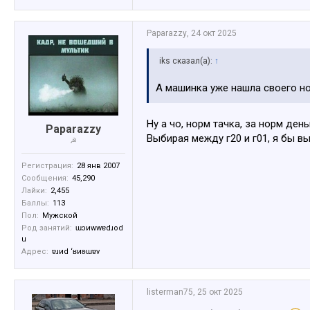
Paparazzy
,
24 окт 2025
iks сказал(а):
↑
А машинка уже нашла своего н
Ну а чо, норм тачка, за норм день
Paparazzy
Выбирая между г20 и г01, я бы в
☭
Регистрация:
28 янв 2007
Сообщения:
45,290
Лайки:
2,455
Баллы:
113
Пол:
Мужской
Род занятий:
ɯɔиwwɐdɹоd
u
Адрес:
ɐɹиd ‘ʁиʚɯɐv
listerman75
,
25 окт 2025