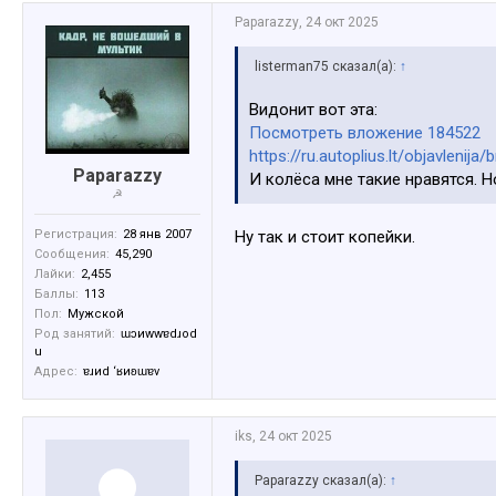
Paparazzy
,
24 окт 2025
listerman75 сказал(а):
↑
Видонит вот эта:
Посмотреть вложение 184522
https://ru.autoplius.lt/objavlen
Paparazzy
И колёса мне такие нравятся. Н
☭
Ну так и стоит копейки.
Регистрация:
28 янв 2007
Сообщения:
45,290
Лайки:
2,455
Баллы:
113
Пол:
Мужской
Род занятий:
ɯɔиwwɐdɹоd
u
Адрес:
ɐɹиd ‘ʁиʚɯɐv
iks
,
24 окт 2025
Paparazzy сказал(а):
↑