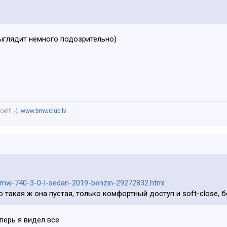
выглядит немного подозрительно)
!!! ;-).
www.bmwclub.lv
ija/bmw-740-3-0-l-sedan-2019-benzin-29272832.html
о такая ж она пустая, только комфортный доступ и soft-close, 
перь я видел все