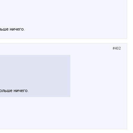
льше ничего.
#402
больше ничего.