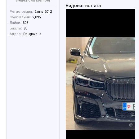
Well-Known Member
Видонит вот эта:
Регистрация:
2 янв 2012
Сообщения:
2,095
Лайки:
306
Баллы:
83
Адрес:
Daugavpils