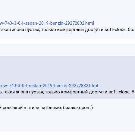
a/bmw-740-3-0-l-sedan-2019-benzin-29272832.html
такая ж она пустая, только комфортный доступ и soft-close, бо
ija/bmw-740-3-0-l-sedan-2019-benzin-29272832.html
о такая ж она пустая, только комфортный доступ и soft-close, 
й солянкой в стиле литовских бралюкосов ;)