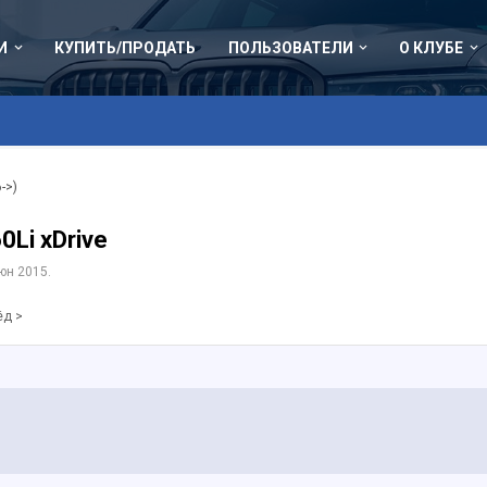
И
КУПИТЬ/ПРОДАТЬ
ПОЛЬЗОВАТЕЛИ
О КЛУБЕ
->)
0Li xDrive
юн 2015
.
ёд >