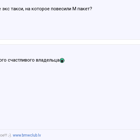
 экс такси, на которое повесили М пакет?
ого счастливого владельца
!!! ;-).
www.bmwclub.lv