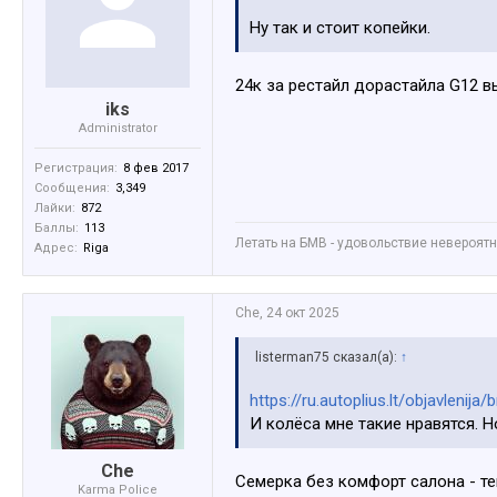
Ну так и стоит копейки.
24к за рестайл дорастайла G12 
iks
Administrator
Регистрация:
8 фев 2017
Сообщения:
3,349
Лайки:
872
Баллы:
113
Летать на БМВ - удовольствие невероятное
Адрес:
Riga
Che
,
24 окт 2025
listerman75 сказал(а):
↑
https://ru.autoplius.lt/objavlen
И колёса мне такие нравятся. Н
Che
Семерка без комфорт салона - те
Karma Police