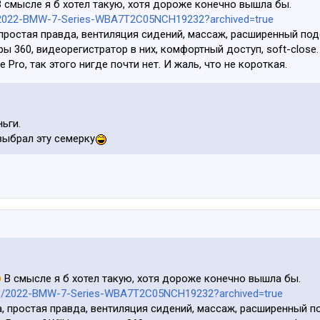
 смысле я б хотел такую, хотя дороже конечно вышла бы.
73/2022-BMW-7-Series-WBA7T2C05NCH19232?archived=true
 простая правда, вентиляция сидений, массаж, расширенный под
ры 360, видеорегистратор в них, комфортный доступ, soft-close.
ive Pro, так этого нигде почти нет. И жаль, что не короткая.
ньги.
выбрал эту семерку
В смысле я б хотел такую, хотя дороже конечно вышла бы.
1573/2022-BMW-7-Series-WBA7T2C05NCH19232?archived=true
а, простая правда, вентиляция сидений, массаж, расширенный п