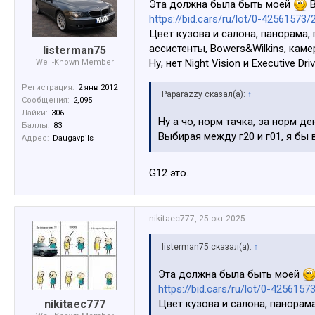
Эта должна была быть моей
В
https://bid.cars/ru/lot/0-425615
Цвет кузова и салона, панорама,
ассистенты, Bowers&Wilkins, каме
listerman75
Ну, нет Night Vision и Executive Dr
Well-Known Member
Регистрация:
2 янв 2012
Paparazzy сказал(а):
↑
Сообщения:
2,095
Лайки:
306
Ну а чо, норм тачка, за норм де
Баллы:
83
Выбирая между г20 и г01, я бы 
Адрес:
Daugavpils
G12 это.
nikitaec777
,
25 окт 2025
listerman75 сказал(а):
↑
Эта должна была быть моей
https://bid.cars/ru/lot/0-4256
nikitaec777
Цвет кузова и салона, панорам