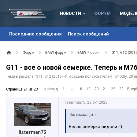
НОВОСТИ
ФОРУМ
МОДЕЛ
Последние сообщения
Поиск сообщений
Форум
BMW форум
BMW 7 серия
G11, G12 (2016
G11 - все о новой семерке. Теперь и M76
Тема в разделе "
G11, G12 (2016->)
", создана пользователем
Timothy
,
28 и
< Назад
1
←
18
19
20
21
22
23
Впер
Страница 21 из 23
listerman75
,
23 окт 2025
iks сказал(а):
↑
Белая семерка видонит!)
listerman75