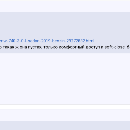
ija/bmw-740-3-0-l-sedan-2019-benzin-29272832.html
о такая ж она пустая, только комфортный доступ и soft-close, 