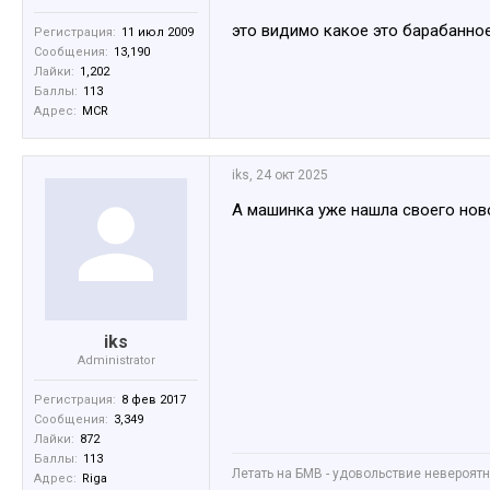
это видимо какое это барабанное
Регистрация:
11 июл 2009
Сообщения:
13,190
Лайки:
1,202
Баллы:
113
Адрес:
MCR
iks
,
24 окт 2025
А машинка уже нашла своего нов
iks
Administrator
Регистрация:
8 фев 2017
Сообщения:
3,349
Лайки:
872
Баллы:
113
Летать на БМВ - удовольствие невероятное
Адрес:
Riga