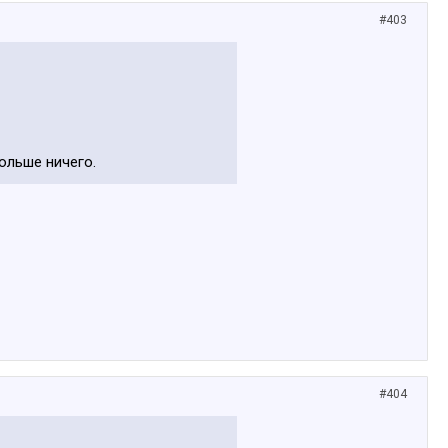
#403
больше ничего.
#404