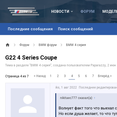
НОВОСТИ
ФОРУМ
МОДЕЛ
Последние сообщения
Поиск сообщений
Форум
BMW форум
BMW 4 серия
G22 4 Series Coupe
Тема в разделе "
BMW 4 серия
", создана пользователем
Paparazzy
,
2 июн
< Назад
1
2
3
4
5
6
7
Вперёд >
Страница 4 из 7
iks
,
1 авг 2022
Последнее редактирова
nikitaec777 сказал(а):
↑
Волнует факт того что выехал с 
Но если душа желает, то что тут