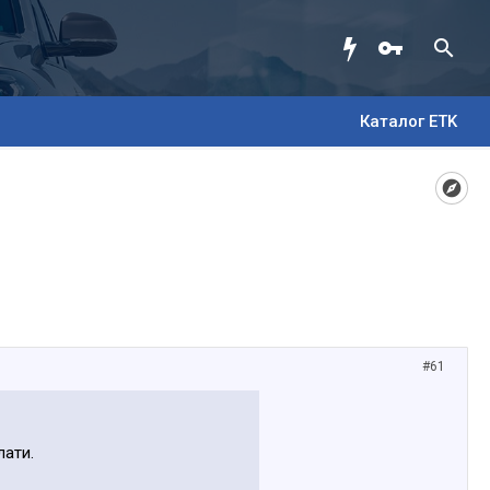
Каталог ETK
#61
лати.