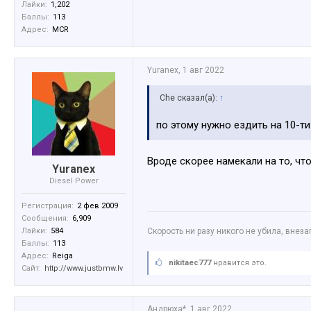
Лайки:
1,202
Баллы:
113
Адрес:
MCR
Yuranex
,
1 авг 2022
Che сказал(а):
↑
по этому нужно ездить на 10-ти
Вроде скорее намекали на то, чт
Yuranex
Diesel Power
Регистрация:
2 фев 2009
Сообщения:
6,909
Лайки:
584
Скорость ни разу никого не убила, внез
Баллы:
113
Адрес:
Reiga
nikitaec777
нравится это.
Сайт:
http://www.justbmw.lv
Андрюха*
,
1 авг 2022