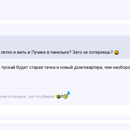
 летке и жить в Пучике в панельке? Зато не потеряешь?
о пускай будет старая тачка и новый дом/квартира, чем наобор
апная остановка… вот что убивает