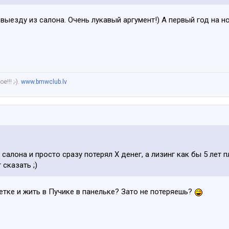
о выезду из салона. Очень лукавый аргумент!) А первый год на
!!! ;-).
www.bmwclub.lv
салона и просто сразу потерял Х денег, а лизинг как бы 5 лет п
 сказать ;)
летке и жить в Пучике в панельке? Зато не потеряешь?