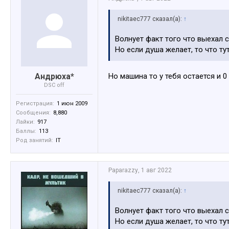
nikitaec777 сказал(а):
↑
Волнует факт того что выехал с 
Но если душа желает, то что тут
Андрюха*
Но машина то у тебя остается и 0
DSC off
Регистрация:
1 июн 2009
Сообщения:
8,880
Лайки:
917
Баллы:
113
Род занятий:
IT
Paparazzy
,
1 авг 2022
nikitaec777 сказал(а):
↑
Волнует факт того что выехал с 
Но если душа желает, то что тут