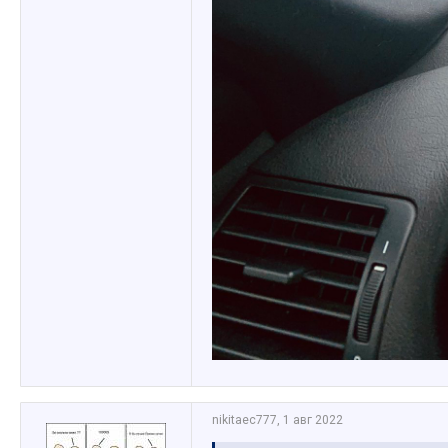
nikitaec777
,
1 авг 2022