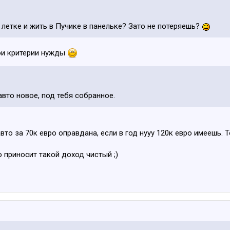
 летке и жить в Пучике в панельке? Зато не потеряешь?
вои критерии нужды
авто новое, под тебя собранное.
то за 70к евро оправдана, если в год нууу 120к евро имеешь. Т
 приносит такой доход чистый ;)