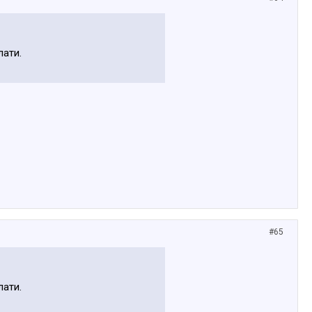
лати.
#65
лати.