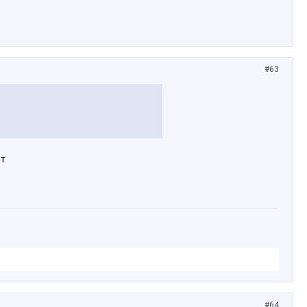
#63
от
#64