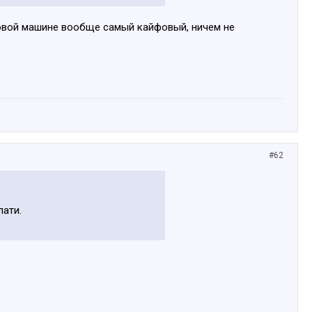
 новой машине вообще самый кайфовый, ничем не
#62
лати.