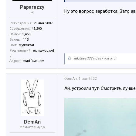
Paparazzy
Ну это вопрос заработка. Зато ав
☭
Регистрация:
28 янв 2007
Сообщения:
45,290
Лайки:
2,455
Баллы:
113
Пол:
Мужской
Род занятий:
ɯɔиwwɐdɹоd
u
nikitaec777
нравится это.
Адрес:
ɐɹиd ‘ʁиʚɯɐv
DemAn
,
1 авг 2022
Ай, устроили тут. Смотрите, лучш
DemAn
Мохнатое чудо