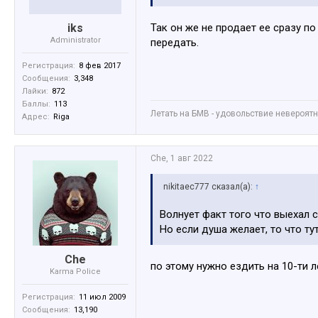
iks
Так он же не продает ее сразу п
Administrator
передать.
Регистрация:
8 фев 2017
Сообщения:
3,348
Лайки:
872
Баллы:
113
Летать на БМВ - удовольствие невероятное
Адрес:
Riga
Che
,
1 авг 2022
nikitaec777 сказал(а):
↑
Волнует факт того что выехал с 
Но если душа желает, то что тут
Che
по этому нужно ездить на 10-ти 
Karma Police
Регистрация:
11 июл 2009
Сообщения:
13,190