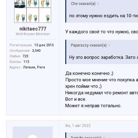
Che сказал(а):
↑
по этому нужно ездить на 10-ти
nikitaec777
У каждого своё то что нужно, с
Well-Known Member
Регистрация:
13 дек 2015
Paparazzy сказал(а):
↑
Сообщения:
3,540
Лайки:
723
Ну это вопрос заработка. Зато 
Баллы:
113
Адрес:
Латвия, Рига
Да конечно конечно ;)
Просто мое мнение что покупка ав
хрен пойми что ;)
Никогда недумал что ремонт авто
Вот и все.
Может я неправ тотально.
iks
,
1 авг 2022