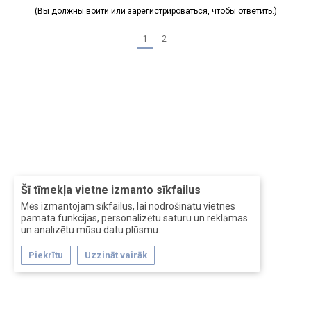
(Вы должны войти или зарегистрироваться, чтобы ответить.)
1
2
Šī tīmekļa vietne izmanto sīkfailus
Mēs izmantojam sīkfailus, lai nodrošinātu vietnes
pamata funkcijas, personalizētu saturu un reklāmas
un analizētu mūsu datu plūsmu.
Piekrītu
Uzzināt vairāk