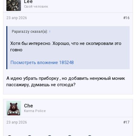
Lee
Свой человек
23 апр 2026
#16
Paparazzy сказал(а):
↑
Хотя бы интересно. Хорошо, что не скопировали это
говно
Посмотреть вложение 185248
А идею убрать приборку , но добавить ненужный моник
пассажиру, думаешь не отсюда?
Che
Karma Police
23 апр 2026
#17