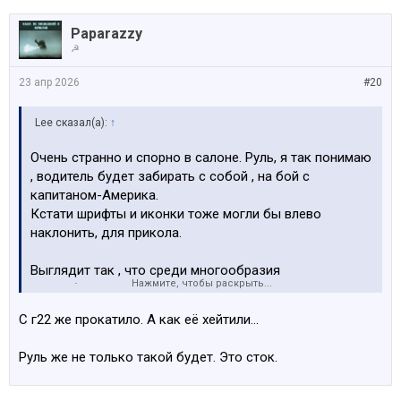
Paparazzy
☭
23 апр 2026
#20
Lee сказал(а):
↑
Очень странно и спорно в салоне. Руль, я так понимаю
, водитель будет забирать с собой , на бой с
капитаном-Америка.
Кстати шрифты и иконки тоже могли бы влево
наклонить, для прикола.
Выглядит так , что среди многообразия
Нажмите, чтобы раскрыть...
однообразных архитектур интерьера и экстерьера
конкурентов, БМВ делает ставку на оригинальность и
С г22 же прокатило. А как её хейтили…
неповторомисть дизайна хотя бы в течение короткого
времени, пока все акуевают и хейтят. Пусть он
Руль же не только такой будет. Это сток.
спорный, где-то неудобный , где-то уродский, но им
можно , у них же е65 была.