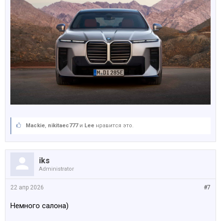
Mackie
,
nikitaec777
и
Lee
нравится это.
iks
Administrator
22 апр 2026
#7
Немного салона)