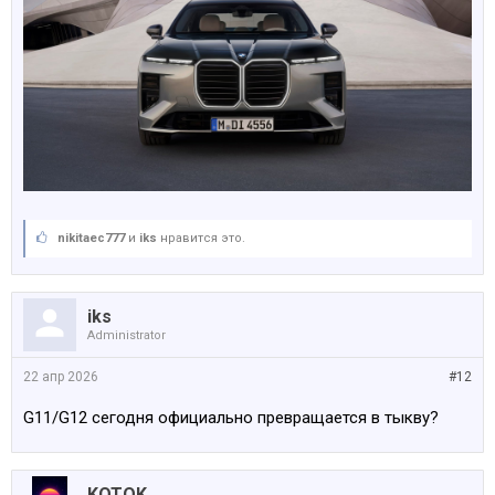
nikitaec777
и
iks
нравится это.
iks
Administrator
22 апр 2026
#12
G11/G12 сегодня официально превращается в тыкву?
KOTOK