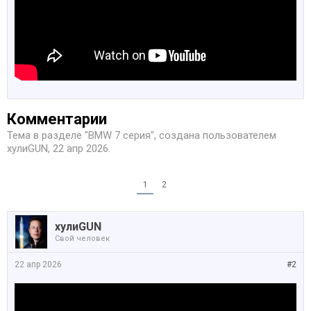
Комментарии
Тема в разделе "
BMW 7 серия
", создана пользователем
хулиGUN
,
22 апр 2026
.
1
2
хулиGUN
Свой человек
22 апр 2026
#2