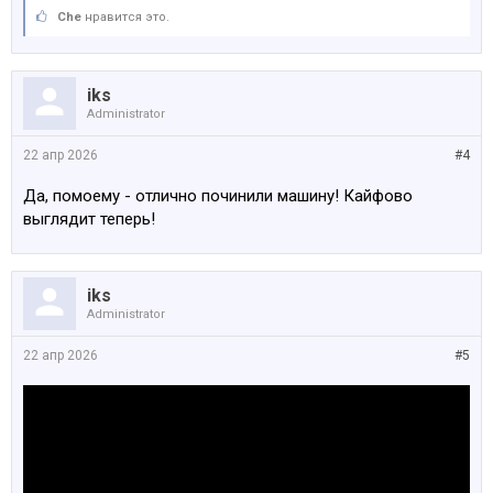
Che
нравится это.
iks
Administrator
22 апр 2026
#4
Да, помоему - отлично починили машину! Кайфово
выглядит теперь!
iks
Administrator
22 апр 2026
#5