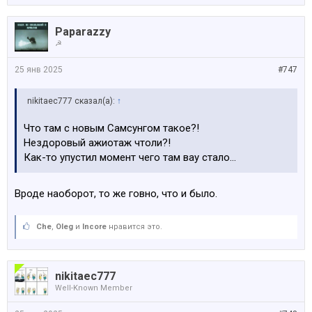
Paparazzy
☭
25 янв 2025
#747
nikitaec777 сказал(а):
↑
Что там с новым Самсунгом такое?!
Нездоровый ажиотаж чтоли?!
Как-то упустил момент чего там вау стало…
Вроде наоборот, то же говно, что и было.
Che
,
Oleg
и
Incore
нравится это.
nikitaec777
Well-Known Member