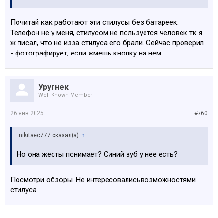
Почитай как работают эти стилусы без батареек.
Телефон не у меня, стилусом не пользуется человек тк я
ж писал, что не изза стилуса его брали. Сейчас проверил
- фотографирует, если жмешь кнопку на нем
Уругнек
Well-Known Member
26 янв 2025
#760
nikitaec777 сказал(а):
↑
Но она жесты понимает? Синий зуб у нее есть?
Посмотри обзоры. Не интересовалисьвозможностями
стилуса