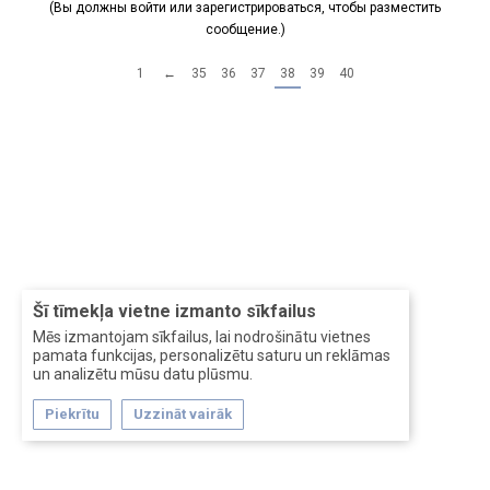
(Вы должны войти или зарегистрироваться, чтобы разместить
сообщение.)
1
←
35
36
37
38
39
40
Šī tīmekļa vietne izmanto sīkfailus
Mēs izmantojam sīkfailus, lai nodrošinātu vietnes
pamata funkcijas, personalizētu saturu un reklāmas
un analizētu mūsu datu plūsmu.
Piekrītu
Uzzināt vairāk