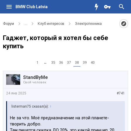
BMW Club Latvia
Форум
...
Клуб интересов
Электротехника
Гаджет, который я хотел бы себе
купить
1
←
35
36
37
38
39
40
StandByMe
Свой человек
24 янв 2025
#741
listerman75 сказал(а):
↑
Не за что. Моё предназначение на этой планете-
творить добро.
Там пишется скидка ДО 20%, это какой принцип, 20