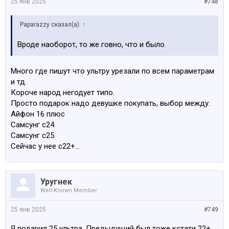
25 янв 2025
#748
Paparazzy сказал(а):
↑
Вроде наоборот, то же говно, что и было.
Много где пишут что ультру урезали по всем параметрам
и тд.
Короче народ негодует типо.
Просто подарок надо девушке покупать, выбор между:
Айфон 16 плюс
Самсунг с24
Самсунг с25
Сейчас у нее с22+…
Уругнек
Well-Known Member
25 янв 2025
#749
Я подарил 25 ультра. Предыдущий был тоже кстати 22+