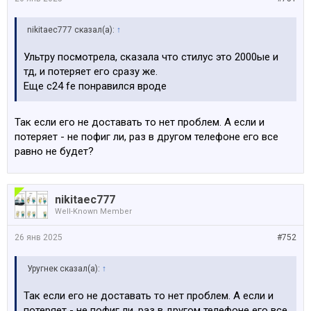
nikitaec777 сказал(а):
↑
Ультру посмотрела, сказала что стилус это 2000ые и
тд, и потеряет его сразу же.
Еще с24 fe понравился вроде
Так если его не доставать то нет проблем. А если и
потеряет - не пофиг ли, раз в другом телефоне его все
равно не будет?
nikitaec777
Well-Known Member
26 янв 2025
#752
Уругнек сказал(а):
↑
Так если его не доставать то нет проблем. А если и
потеряет - не пофиг ли, раз в другом телефоне его все