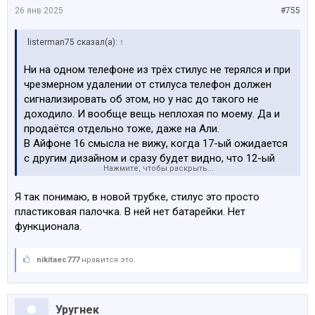
26 янв 2025
#755
listerman75 сказал(а):
↑
Ни на одном телефоне из трёх стилус не терялся и при
чрезмерном удалении от стилуса телефон должен
сигнализировать об этом, но у нас до такого не
доходило. И вообще вещь неплохая по моему. Да и
продаётся отдельно тоже, даже на Али.
В Айфоне 16 смысла не вижу, когда 17-ый ожидается
с другим дизайном и сразу будет видно, что 12-ый
Нажмите, чтобы раскрыть...
тире 16-ый это старые модели. Хоть они может и не
хуже, но всё равно как-то... Тем более в подарок
Я так понимаю, в новой трубке, стилус это просто
фемине.
пластиковая палочка. В ней нет батарейки. Нет
функционала.
nikitaec777
нравится это.
Уругнек