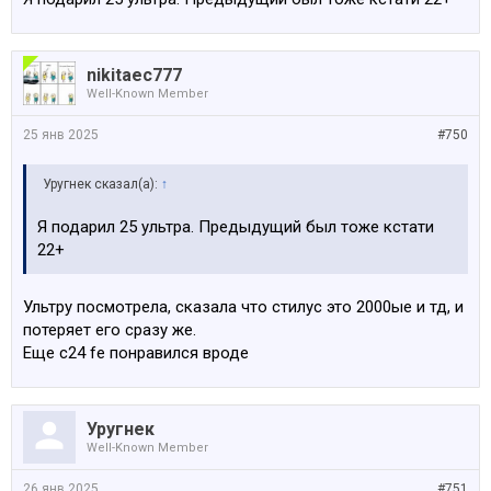
nikitaec777
Well-Known Member
25 янв 2025
#750
Уругнек сказал(а):
↑
Я подарил 25 ультра. Предыдущий был тоже кстати
22+
Ультру посмотрела, сказала что стилус это 2000ые и тд, и
потеряет его сразу же.
Еще с24 fe понравился вроде
Уругнек
Well-Known Member
26 янв 2025
#751