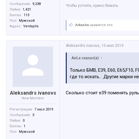
Сообщения:
9,238
Чтобы устоять, нужно бежать.
Лайки:
1,421
Баллы:
113
Пол:
Мужской
Arkasha
нравится это.
Адрес:
Ventspils
Aleksandrs ivanovs
,
10 июл 2019
AxiLe сказал(а):
↑
Только БМВ, Е39, Е60, Е65,F10, 
где то искать... Другие марки н
Aleksandrs ivanovs
Сколько стоит е39 поменять рул
New Member
Регистрация:
7 июл 2019
Сообщения:
3
Лайки:
0
Баллы:
1
Пол:
Мужской