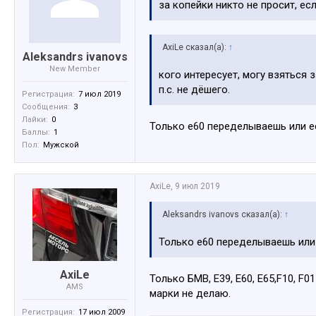
за копейки никто не просит, ес
AxiLe сказал(а):
↑
Aleksandrs ivanovs
New Member
кого интересует, могу взяться 
п.с. не дёшего.
Регистрация:
7 июл 2019
Сообщения:
3
Лайки:
0
Только е60 переделываешь или е
Баллы:
1
Пол:
Мужской
AxiLe
,
9 июл 2019
Aleksandrs ivanovs сказал(а):
↑
Только е60 переделываешь или 
AxiLe
Только БМВ, Е39, Е60, Е65,F10, F0
AMS
марки не делаю.
Регистрация:
17 июл 2009