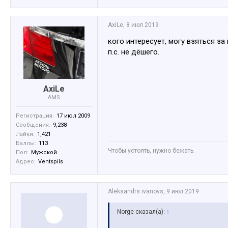
AxiLe
,
8 июл 2019
кого интересует, могу взяться за
п.с. не дёшего.
AxiLe
AMS
Регистрация:
17 июл 2009
Сообщения:
9,238
Лайки:
1,421
Баллы:
113
Чтобы устоять, нужно бежать.
Пол:
Мужской
Адрес:
Ventspils
Aleksandrs ivanovs
,
9 июл 2019
Norge сказал(а):
↑