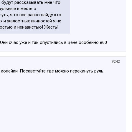
е будут рассказывать мне что
рульные в месте с
ть, я то все равно найду кто
ых и жалостных личностей я не
вностью и ненавистью! Жесть!
Они счас уже и так опустились в цене особенно е60
#242
 копейки. Посаветуйте где можно перекинуть руль.