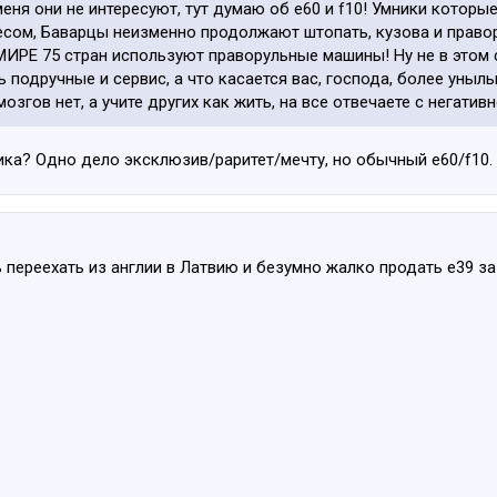
меня они не интересуют, тут думаю об е60 и f10! Умники которы
лесом, Баварцы неизменно продолжают штопать, кузова и право
ИРЕ 75 стран используют праворульные машины! Ну не в этом су
 подручные и сервис, а что касается вас, господа, более уныл
мозгов нет, а учите других как жить, на все отвечаете с негати
ка? Одно дело эксклюзив/раритет/мечту, но обычный е60/f10. 
 переехать из англии в Латвию и безумно жалко продать е39 за