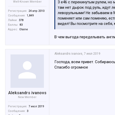
3 е46 с перекинутым рулем, но 
Well-Known Member
там нет дырок под руль, идут 
Регистрация:
24 апр 2010
леворульными! Не забываем в М
Сообщения:
1,849
поменяет или сам поменяю, есть
Лайки:
378
видел! Вы посмотрите на себя, 
Баллы:
83
Адрес:
Olaine
В чем выгода переделывать англи
Aleksandrs ivanovs
,
7 июл 2019
Господа, всем привет. Собираюсь
Спасибо огромное
Aleksandrs ivanovs
New Member
Регистрация:
7 июл 2019
Сообщения:
3