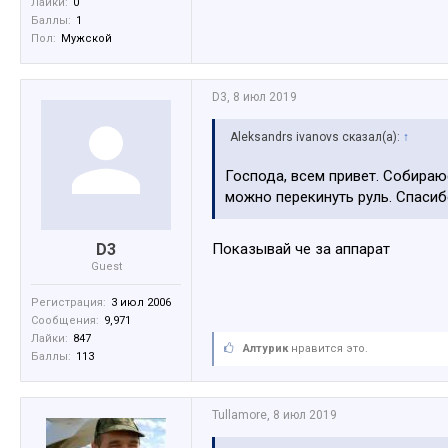
Лайки:
0
Баллы:
1
Пол:
Мужской
D3
,
8 июл 2019
Aleksandrs ivanovs сказал(а):
↑
Господа, всем привет. Собираю
можно перекинуть руль. Спаси
D3
Показывай че за аппарат
Guest
Регистрация:
3 июл 2006
Сообщения:
9,971
Лайки:
847
Алтурик
нравится это.
Баллы:
113
Tullamore
,
8 июл 2019