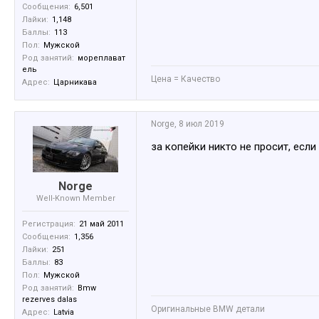
Сообщения:
6,501
Лайки:
1,148
Баллы:
113
Пол:
Мужской
Род занятий:
мореплават
ель
Цена = Качество
Адрес:
Царникава
Norge
,
8 июл 2019
за копейки никто не просит, если
Norge
Well-Known Member
Регистрация:
21 май 2011
Сообщения:
1,356
Лайки:
251
Баллы:
83
Пол:
Мужской
Род занятий:
Bmw
rezerves dalas
Оригинальные BMW детали
Адрес:
Latvia