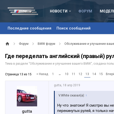
НОВОСТИ
ФОРУМ
МОДЕЛ
Последние сообщения
Поиск сообщений
Форум
BMW форум
Обслуживание и улучшение ваш
Где переделать английский (правый) ру
Тема в разделе "
Обслуживание и улучшение вашего BMW
", создана пол
< Назад
1
←
10
11
12
13
14
15
Впер
Страница 13 из 15
gutta
,
18 апр 2019
V.White сказал(а):
↑
Ну что знатоки! Я смотрю вы не
перекинутых рулей, я только на
gutta