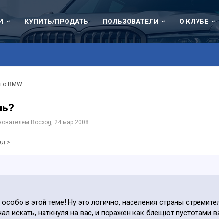
И
КУПИТЬ/ПРОДАТЬ
ПОЛЬЗОВАТЕЛИ
О КЛУБЕ
его BMW
ль?
ьзователем
Bocxog
,
24 мар 2008
.
ёд >
 особо в этой теме! Ну это логично, населения страны стремите
чал искать, наткнуля на вас, и поражен как блещют пустотами в