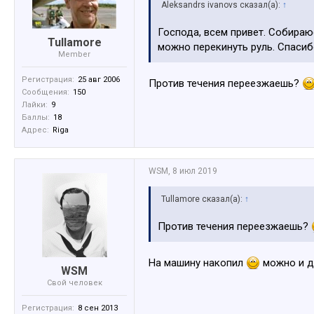
Aleksandrs ivanovs сказал(а):
↑
Господа, всем привет. Собираю
Tullamore
можно перекинуть руль. Спаси
Member
Регистрация:
25 авг 2006
Против течения переезжаешь?
Сообщения:
150
Лайки:
9
Баллы:
18
Адрес:
Riga
WSM
,
8 июл 2019
Tullamore сказал(а):
↑
Против течения переезжаешь?
На машину накопил
можно и 
WSM
Свой человек
Регистрация:
8 сен 2013