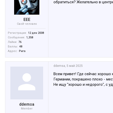
обратиться? Желательно в центре
EEE
Свой человек
Регистрация:
12 дек 2008
Сообщения:
1,358
Лайки:
76
Баллы:
48
Адрес:
Рига
ddemsa
,
5 май 2025
Всем привет! Где сейчас хорошо 
Германии, покрашено плохо - мест
Не ищу "хорошо и недорого", с у
ddemsa
Member