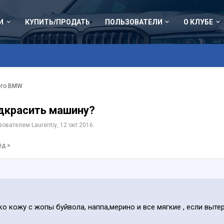
И
КУПИТЬ/ПРОДАТЬ
ПОЛЬЗОВАТЕЛИ
О КЛУБЕ
его BMW
одкрасить машину?
ьзователем
Laurentiy
,
12 окт 2016
.
ёд >
о кожу с жопы буйвола, наппа,мерино и все мягкие , если выте