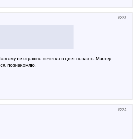
#223
оэтому не страшно нечётко в цвет попасть. Мастер
йся, познакомлю.
#224