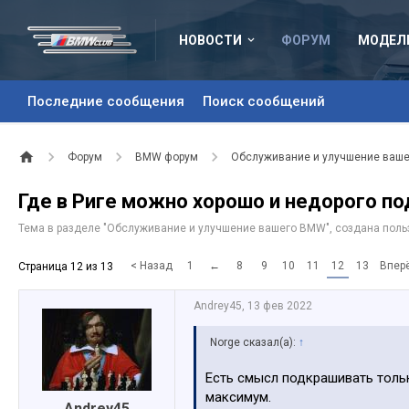
НОВОСТИ
ФОРУМ
МОДЕЛ
Последние сообщения
Поиск сообщений
Форум
BMW форум
Обслуживание и улучшение ваш
Где в Риге можно хорошо и недорого п
Тема в разделе "
Обслуживание и улучшение вашего BMW
", создана пол
< Назад
1
←
8
9
10
11
12
13
Впер
Страница 12 из 13
Andrey45
,
13 фев 2022
Norge сказал(а):
↑
Есть смысл подкрашивать тольк
максимум.
Andrey45