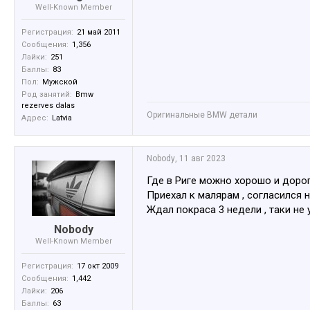
Well-Known Member
Регистрация:
21 май 2011
Сообщения:
1,356
Лайки:
251
Баллы:
83
Пол:
Мужской
Род занятий:
Bmw
rezerves dalas
Оригинальные BMW детали
Адрес:
Latvia
Nobody
,
11 авг 2023
Где в Риге можно хорошо и дорог
Приехал к малярам , согласился н
Ждал покраса 3 недели , таки не
Nobody
Well-Known Member
Регистрация:
17 окт 2009
Сообщения:
1,442
Лайки:
206
Баллы:
63