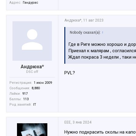
Адрес:
Гандурас
Андрюха*
,
11 авг 2023
Nobody сказал(а):
↑
Где в Риге можно хорошо и дор
Приехал к малярам , согласился 
Ждал покраса 3 недели , таки н
Андрюха*
DSC off
PVL?
Регистрация:
1 июн 2009
Сообщения:
8,880
Лайки:
917
Баллы:
113
Род занятий:
IT
EEE
,
3 янв 2024
Нужно подкрасить сколы на капот