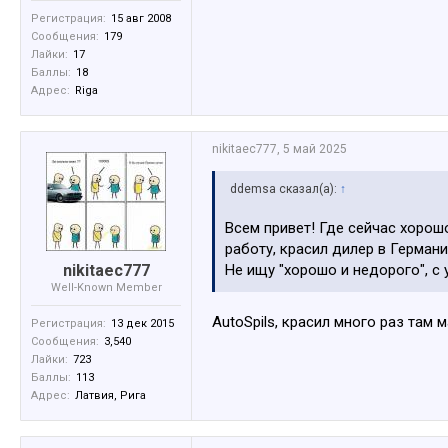
Регистрация:
15 авг 2008
Сообщения:
179
Лайки:
17
Баллы:
18
Адрес:
Riga
nikitaec777
,
5 май 2025
ddemsa сказал(а):
↑
Всем привет! Где сейчас хорош
работу, красил дилер в Германи
nikitaec777
Не ищу "хорошо и недорого", с
Well-Known Member
AutoSpils, красил много раз там м
Регистрация:
13 дек 2015
Сообщения:
3,540
Лайки:
723
Баллы:
113
Адрес:
Латвия, Рига