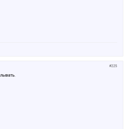
#225
елывать.