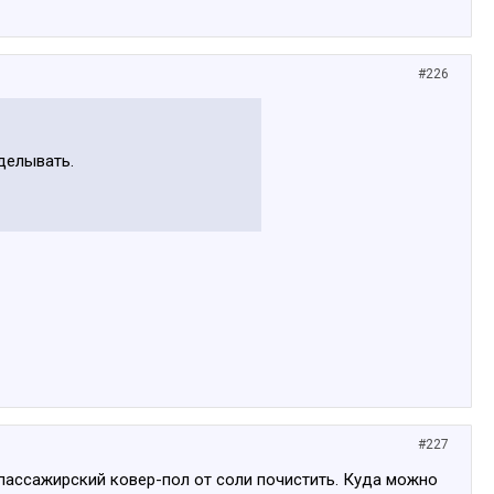
#226
делывать.
#227
 пассажирский ковер-пол от соли почистить. Куда можно