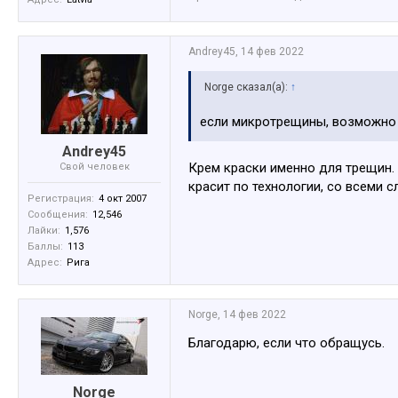
Andrey45
,
14 фев 2022
Norge сказал(а):
↑
если микротрещины, возможно ,
Andrey45
Крем краски именно для трещин. 
Свой человек
красит по технологии, со всеми 
Регистрация:
4 окт 2007
Сообщения:
12,546
Лайки:
1,576
Баллы:
113
Адрес:
Рига
Norge
,
14 фев 2022
Благодарю, если что обращусь.
Norge