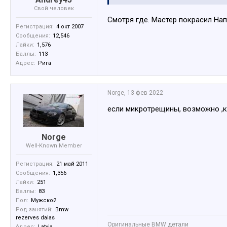
Свой человек
Смотря где. Мастер покрасил Нап
Регистрация:
4 окт 2007
Сообщения:
12,546
Лайки:
1,576
Баллы:
113
Адрес:
Рига
Norge
,
13 фев 2022
если микротрещины, возможно ,ко
Norge
Well-Known Member
Регистрация:
21 май 2011
Сообщения:
1,356
Лайки:
251
Баллы:
83
Пол:
Мужской
Род занятий:
Bmw
rezerves dalas
Оригинальные BMW детали
Адрес:
Latvia