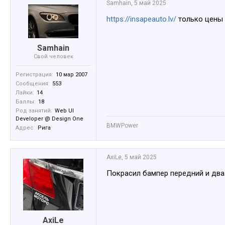
Samhain
,
5 май 2025
https://insapeauto.lv/
только цены 
Samhain
Свой человек
Регистрация:
10 мар 2007
Сообщения:
553
Лайки:
14
Баллы:
18
Род занятий:
Web UI
Developer @ Design One
BMWPower
Адрес:
Рига
AxiLe
,
5 май 2025
Покрасил бампер передний и два 
AxiLe