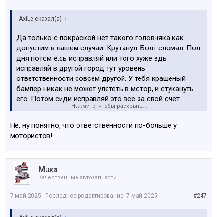
AxiLe сказал(а):
↑
Да только с покраской нет такого головняка как
допустим в нашем случаи. Крутанул. Болт сломал. Пол
дня потом е.сь исправляй или того хуже едь
исправляй в другой город тут уровень
ответственности совсем другой. У тебя крашеный
бампер никак не может улететь в мотор, и стукануть
его. Потом сиди исправляй это все за свой счет.
Нажмите, чтобы раскрыть...
Понимаешь о чем я?
Не, ну понятно, что ответственности по-больше у
мотористов!
Muxa
Качественные автозапчасти
7 май 2025
Последнее редактирование:
7 май 2025
#247