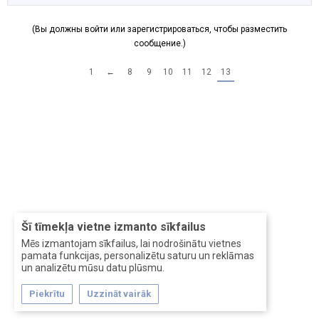
(Вы должны войти или зарегистрироваться, чтобы разместить
сообщение.)
1
←
8
9
10
11
12
13
Šī tīmekļa vietne izmanto sīkfailus
Mēs izmantojam sīkfailus, lai nodrošinātu vietnes
pamata funkcijas, personalizētu saturu un reklāmas
un analizētu mūsu datu plūsmu.
Piekrītu
Uzzināt vairāk