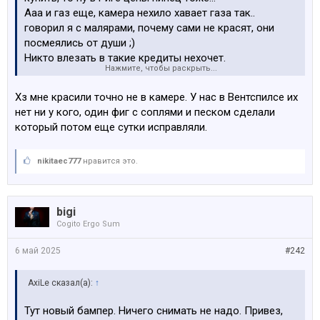
Ааа и газ еще, камера нехило хавает газа так..
говорил я с малярами, почему сами не красят, они
посмеялись от души ;)
Никто влезать в такие кредиты нехочет.
Нажмите, чтобы раскрыть...
Маляр сказал что надо 70к примерно для старта,
чтобы начать, обычно таких денег нет ни у кого…
Хз мне красили точно не в камере. У нас в Вентспилсе их
нет ни у кого, один фиг с соплями и песком сделали
который потом еще сутки исправляли.
nikitaec777
нравится это.
bigi
Cogito Ergo Sum
6 май 2025
#242
AxiLe сказал(а):
↑
Тут новый бампер. Ничего снимать не надо. Привез,