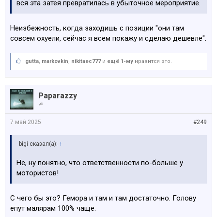
вся эта затея превратилась в убыточное мероприятие.
Неизбежность, когда заходишь с позиции "они там
совсем охуели, сейчас я всем покажу и сделаю дешевле".
gutta
,
markovkin
,
nikitaec777
и
ещё 1-му
нравится это.
Paparazzy
☭
7 май 2025
#249
bigi сказал(а):
↑
Не, ну понятно, что ответственности по-больше у
мотористов!
С чего бы это? Гемора и там и там достаточно. Голову
епут малярам 100% чаще.