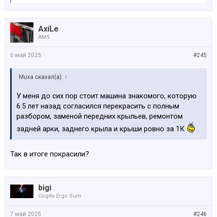
AxiLe
AMS
6 май 2025
#245
Muxa сказал(а):
↑
У меня до сих пор стоит машина знакомого, которую
6.5 лет назад согласился перекрасить с полным
разбором, заменой передних крыльев, ремонтом
задней арки, заднего крыла и крыши ровно за 1К
Так в итоге покрасили?
bigi
Cogito Ergo Sum
7 май 2025
#246