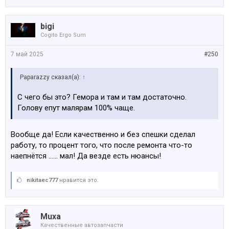
bigi
Cogito Ergo Sum
7 май 2025
#250
Paparazzy сказал(а):
↑
С чего бы это? Гемора и там и там достаточно.
Голову епут малярам 100% чаще.
Вообще да! Если качественно и без спешки сделал
работу, то процент того, что после ремонта что-то
наепнётся ...... мал! Да везде есть нюансы!
nikitaec777
нравится это.
Muxa
Качественные автозапчасти