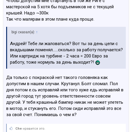
Чтобы допустим мне стартануть в той же Риге с
мастерской на 5 хотя бы подъемников не с текущей
крышей. Надо ~300к
Так что малярам в этом плане куда проще.
bigi сказал(а):
↑
Андрей! Тебе ли жаловаться? Вот ты за день цепи с
вкадышами поменял......сколько за работу получается?
Или картридж на турбине - 2 часа = 200 Евро за
работу, тоже нормуль за день выходит?!
Да только с покраской нет такого головняка как
допустим в нашем случаи. Крутанул. Болт сломал. Пол
дня потом е.сь исправляй или того хуже едь исправляй в
другой город тут уровень ответственности совсем
другой. У тебя крашеный бампер никак не может улететь
в мотор, и стукануть его. Потом сиди исправляй это все
за свой счет. Понимаешь о чем я?
Che
нравится это.