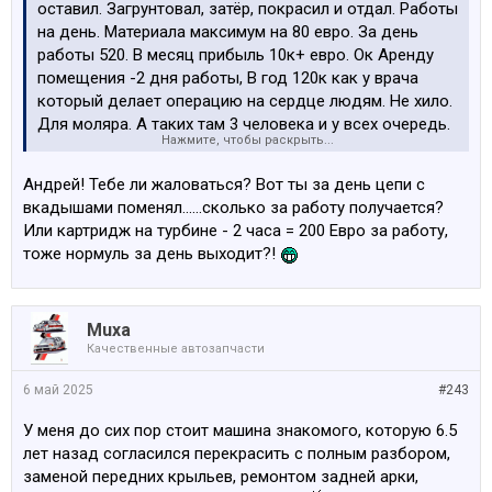
оставил. Загрунтовал, затёр, покрасил и отдал. Работы
на день. Материала максимум на 80 евро. За день
работы 520. В месяц прибыль 10к+ евро. Ок Аренду
помещения -2 дня работы, В год 120к как у врача
который делает операцию на сердце людям. Не хило.
Для моляра. А таких там 3 человека и у всех очередь.
Нажмите, чтобы раскрыть...
Вопрос. Почему молодежь себе не может найти
работу. Зачем ездить за границу. Тупо идешь и
Андрей! Тебе ли жаловаться? Вот ты за день цепи с
красишь машины и получаешь стабильно как
вкадышами поменял......сколько за работу получается?
депутаты.
Или картридж на турбине - 2 часа = 200 Евро за работу,
Другое дело что все бабки забирает себе хозяин на
тоже нормуль за день выходит?!
которого устроился работать. И в итоге сидишь на
зарплате в 20% от заработанного хозяину.
Muxa
Качественные автозапчасти
6 май 2025
#243
У меня до сих пор стоит машина знакомого, которую 6.5
лет назад согласился перекрасить с полным разбором,
заменой передних крыльев, ремонтом задней арки,