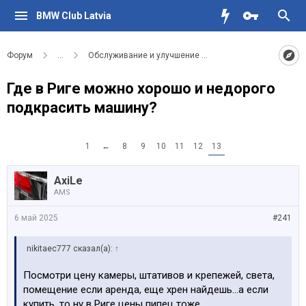
BMW Club Latvia
Форум
...
Обслуживание и улучшение вашего BMW
Где в Риге можно хорошо и недорого
подкрасить машину?
1
←
8
9
10
11
12
13
AxiLe
AMS
6 май 2025
#241
nikitaec777 сказал(а):
↑
Посмотри цену камеры, штативов и крепежей, света,
помещение если аренда, еще хрен найдешь…а если
купить, то ну в Риге цены пипец тоже…