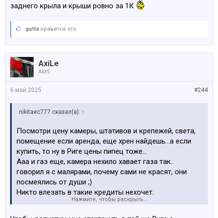
заднего крыла и крыши ровно за 1К
gutta
нравится это.
AxiLe
AMS
6 май 2025
#244
nikitaec777 сказал(а):
↑
Посмотри цену камеры, штативов и крепежей, света,
помещение если аренда, еще хрен найдешь…а если
купить, то ну в Риге цены пипец тоже…
Ааа и газ еще, камера нехило хавает газа так..
говорил я с малярами, почему сами не красят, они
посмеялись от души ;)
Никто влезать в такие кредиты нехочет.
Нажмите, чтобы раскрыть...
Маляр сказал что надо 70к примерно для старта,
чтобы начать, обычно таких денег нет ни у кого…