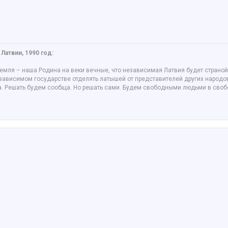
Латвии, 1990 год:
 земля – наша Родина на веки вечные, что независимая Латвия будет стран
ависимом государстве отделять латышей от представителей других народов.
на. Решать будем сообща. Но решать сами. Будем свободными людьми в сво