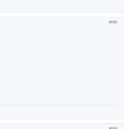
#183
#184