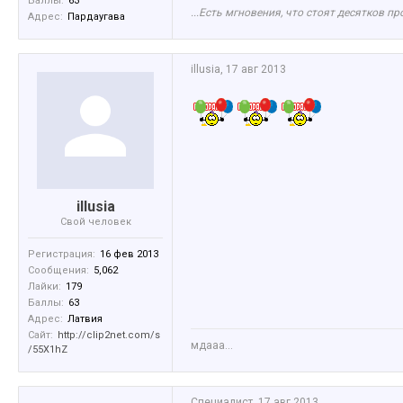
Баллы:
63
...Есть мгновения, что стоят десятков пр
Адрес:
Пардаугава
illusia
,
17 авг 2013
illusia
Свой человек
Регистрация:
16 фев 2013
Сообщения:
5,062
Лайки:
179
Баллы:
63
Адрес:
Латвия
Сайт:
http://clip2net.com/s
мдааа...
/55X1hZ
Специалист
,
17 авг 2013