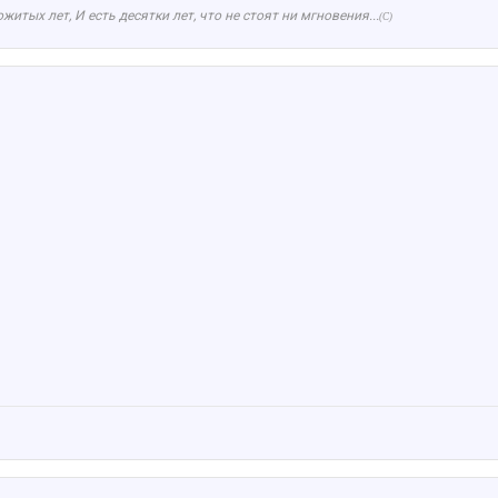
ожитых лет,
И
есть десятки лет, что не стоят ни мгновения...
(С)