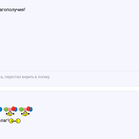
агополучия!
а, перестал верить в логику.
лаг!