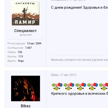
С днем рождения! Здоровья и бл
Специалист
Дахусим!
Регистрация:
13 авг 2009
Сообщения:
7,007
Лайки:
732
Баллы:
113
Мальчик, которого на пасеке укусила коз
Адрес:
Riga
Bibas
,
17 авг 2013
Крепкого здоровья и всяческих б
Bibas