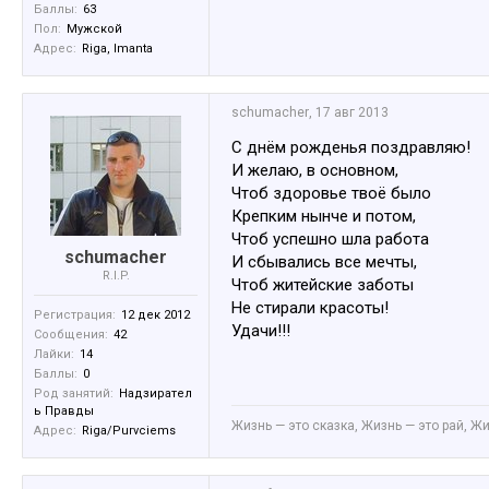
Баллы:
63
Пол:
Мужской
Адрес:
Riga, Imanta
schumacher
,
17 авг 2013
С днём рожденья поздравляю!
И желаю, в основном,
Чтоб здоровье твоё было
Крепким нынче и потом,
Чтоб успешно шла работа
schumacher
И сбывались все мечты,
R.I.P.
Чтоб житейские заботы
Hе стирали красоты!
Регистрация:
12 дек 2012
Удачи!!!
Сообщения:
42
Лайки:
14
Баллы:
0
Род занятий:
Надзирател
ь Правды
Жизнь — это сказка, Жизнь — это рай, Жи
Адрес:
Riga/Purvciems