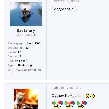
Rastafary
,
17 авг 2013
Поздравляю!!!
Rastafary
Свой человек
Регистрация:
6 окт 2004
Сообщения:
207
Лайки:
17
Баллы:
18
Пол:
Мужской
Адрес:
Bristol, Riga
Сайт:
http://cardomain.co
m
Ruthless
,
17 авг 2013
С Днём Рождения!!!