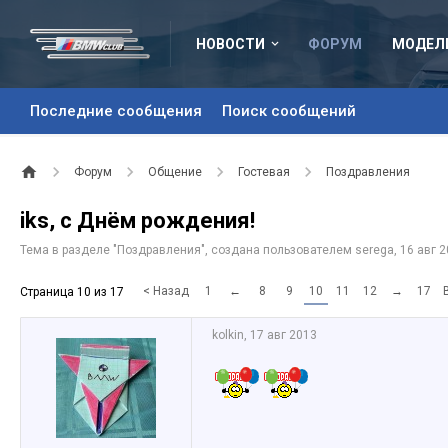
НОВОСТИ
ФОРУМ
МОДЕЛ
Последние сообщения
Поиск сообщений
Форум
Общение
Гостевая
Поздравления
iks, с Днём рождения!
Тема в разделе "
Поздравления
", создана пользователем
serega
,
16 авг 
< Назад
1
←
8
9
10
11
12
→
17
Страница 10 из 17
kolkin
,
17 авг 2013