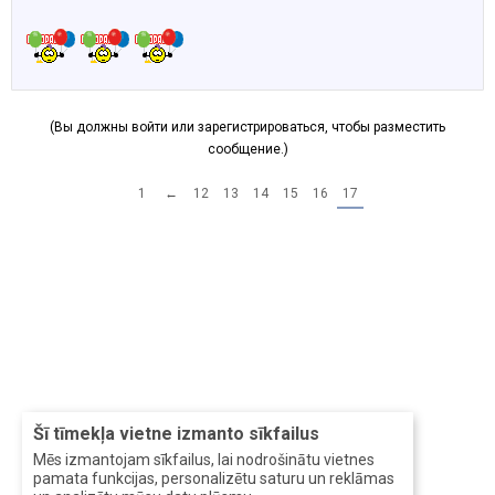
(Вы должны войти или зарегистрироваться, чтобы разместить
сообщение.)
1
←
12
13
14
15
16
17
Šī tīmekļa vietne izmanto sīkfailus
Mēs izmantojam sīkfailus, lai nodrošinātu vietnes
pamata funkcijas, personalizētu saturu un reklāmas