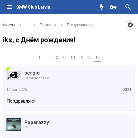
BMW Club Latvia
Форум
...
Гостевая
Поздравления
iks, с Днём рождения!
1
←
12
13
14
15
16
17
sergio
Свой человек
17 авг 2025
#321
Поздравляю!
Paparazzy
☭