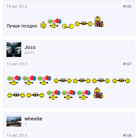
18 авг 2012
#166
Лучше поздно
Joss
Джос
16 авг 2013
#167
wheelie
:)
16 авг 2013
#168