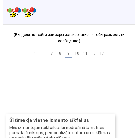
(Вы должны войти или зарегистрироваться, чтобы разместить
сообщение.)
1
←
7
8
9
10
11
→
17
Šī tīmekļa vietne izmanto sīkfailus
Mēs izmantojam sīkfailus, lai nodrošinātu vietnes
pamata funkcijas, personalizētu saturu un reklāmas