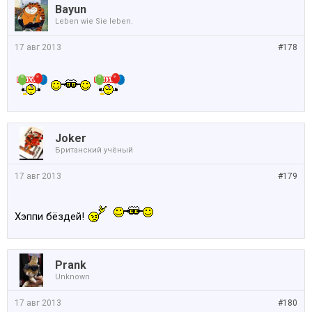
Bayun
Leben wie Sie leben.
17 авг 2013
#178
Joker
Британский учёный
17 авг 2013
#179
Хэппи бёздей!
Prank
Unknown
17 авг 2013
#180