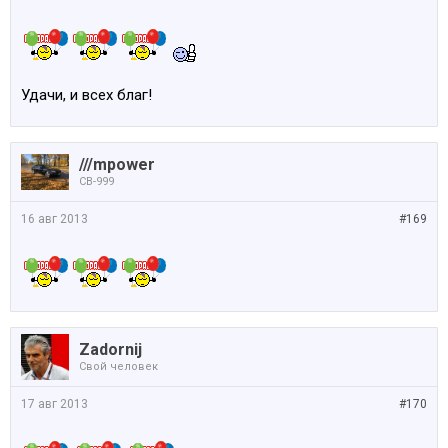
Удачи, и всех благ!
///mpower
CB-999
16 авг 2013
#169
Zadornij
Свой человек
17 авг 2013
#170