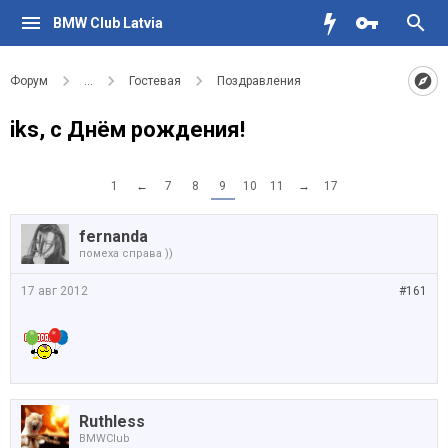
BMW Club Latvia
Форум
...
Гостевая
Поздравления
iks, с Днём рождения!
1
←
7
8
9
10
11
→
17
fernanda
помеха справа ))
17 авг 2012
#161
Ruthless
BMWClub