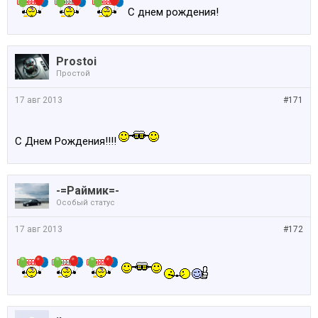
С днем рождения!
Prostoi
Простой
17 авг 2013
#171
С Днем Рождения!!!!
-=Раймик=-
Особый статус
17 авг 2013
#172