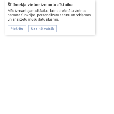
Šī tīmekļa vietne izmanto sīkfailus
Mēs izmantojam sīkfailus, lai nodrošinātu vietnes
pamata funkcijas, personalizētu saturu un reklāmas
un analizētu mūsu datu plūsmu.
Piekrītu
Uzzināt vairāk
Forum software by XenForo™
Перевод:
XF-Russia.ru
Сделано в
Entrypoint
Обратная связь
Помощь
Условия и правила