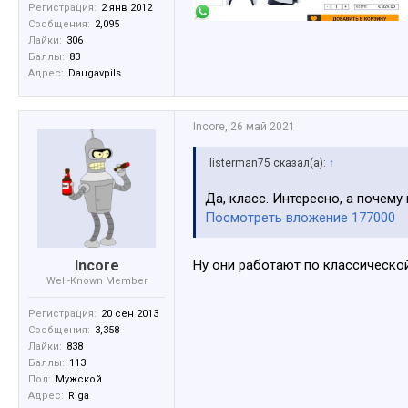
Регистрация:
2 янв 2012
Сообщения:
2,095
Лайки:
306
Баллы:
83
Адрес:
Daugavpils
Incore
,
26 май 2021
listerman75 сказал(а):
↑
Да, класс. Интересно, а почем
Посмотреть вложение 177000
Incore
Ну они работают по классическо
Well-Known Member
Регистрация:
20 сен 2013
Сообщения:
3,358
Лайки:
838
Баллы:
113
Пол:
Мужской
Адрес:
Riga