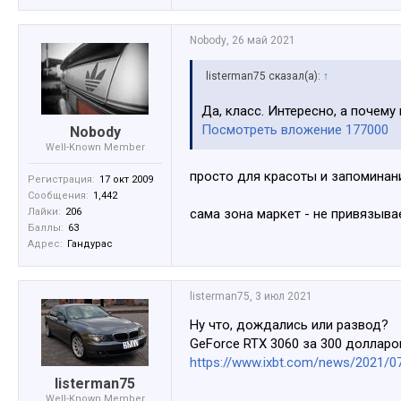
Nobody
,
26 май 2021
listerman75 сказал(а):
↑
Да, класс. Интересно, а почем
Посмотреть вложение 177000
Nobody
Well-Known Member
просто для красоты и запоминан
Регистрация:
17 окт 2009
Сообщения:
1,442
Лайки:
206
сама зона маркет - не привязывает т
Баллы:
63
Адрес:
Гандурас
listerman75
,
3 июл 2021
Ну что, дождались или развод?
GeForce RTX 3060 за 300 доллар
https://www.ixbt.com/news/2021/07
listerman75
Well-Known Member