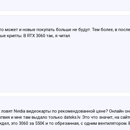
то может и новые покупать больше не будут. Тем более, в пос
е крипты. В RTX 3060 так, я читал.
е ловят Nvidia видеокарты по рекомендованной цене? Онлайн они
атвия и мне там выдало только dateks.lv. Это что значит, на с
дел, это 3060 за 550€ и то обрезанная, с одним вентилятором. 