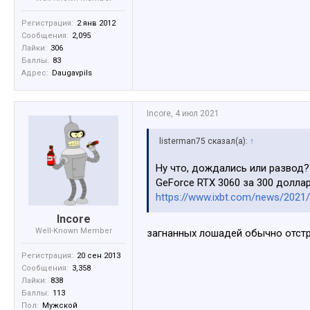
Регистрация:
2 янв 2012
Сообщения:
2,095
Лайки:
306
Баллы:
83
Адрес:
Daugavpils
Incore
,
4 июл 2021
listerman75 сказал(а):
↑
Ну что, дождались или развод?
GeForce RTX 3060 за 300 долла
https://www.ixbt.com/news/2021/
Incore
Well-Known Member
загнанных лошадей обычно отстре
Регистрация:
20 сен 2013
Сообщения:
3,358
Лайки:
838
Баллы:
113
Пол:
Мужской