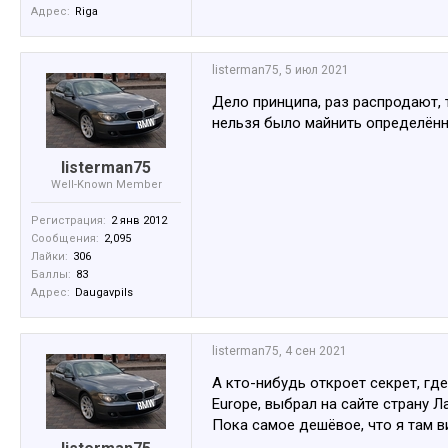
Адрес:
Riga
listerman75
,
5 июл 2021
Дело принципа, раз распродают, 
нельзя было майнить определённы
listerman75
Well-Known Member
Регистрация:
2 янв 2012
Сообщения:
2,095
Лайки:
306
Баллы:
83
Адрес:
Daugavpils
listerman75
,
4 сен 2021
А кто-нибудь откроет секрет, гд
Europe, выбрал на сайте страну Л
Пока самое дешёвое, что я там ви