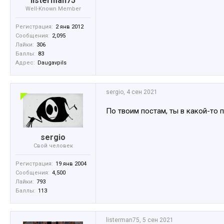
listerman75
Well-Known Member
Регистрация:
2 янв 2012
Сообщения:
2,095
Лайки:
306
Баллы:
83
Адрес:
Daugavpils
sergio
,
4 сен 2021
По твоим постам, ты в какой-то 
sergio
Свой человек
Регистрация:
19 янв 2004
Сообщения:
4,500
Лайки:
793
Баллы:
113
listerman75
,
5 сен 2021