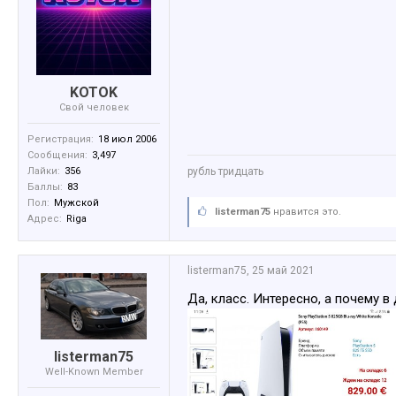
KOTOK
Свой человек
Регистрация:
18 июл 2006
Сообщения:
3,497
Лайки:
356
рубль тридцать
Баллы:
83
Пол:
Мужской
listerman75
нравится это.
Адрес:
Riga
listerman75
,
25 май 2021
Да, класс. Интересно, а почему 
listerman75
Well-Known Member