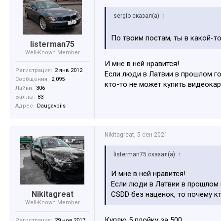
sergio сказал(а):
↑
По твоим постам, ты в какой-т
listerman75
Well-Known Member
И мне в ней нравится!
Регистрация:
2 янв 2012
Если люди в Латвии в прошлом го
Сообщения:
2,095
кто-то не может купить видеокар
Лайки:
306
Баллы:
83
Адрес:
Daugavpils
Nikitagreat
,
5 сен 2021
listerman75 сказал(а):
↑
И мне в ней нравится!
Если люди в Латвии в прошлом г
Nikitagreat
CSDD без наценок, то почему к
Well-Known Member
Куплю 5 плойку за 500
Регистрация:
29 ноя 2017