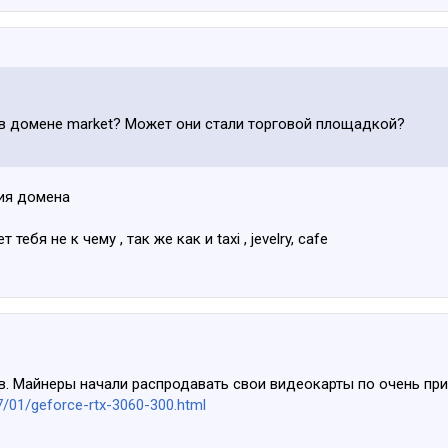
у в домене market? Может они стали торговой площадкой?
ия домена
ебя не к чему , так же как и taxi , jevelry, cafe
ов. Майнеры начали распродавать свои видеокарты по очень пр
/01/geforce-rtx-3060-300.html