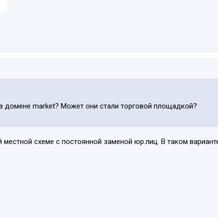
у в домене market? Может они стали торговой площадкой?
й местной схеме с постоянной заменой юр.лиц. В таком вариа