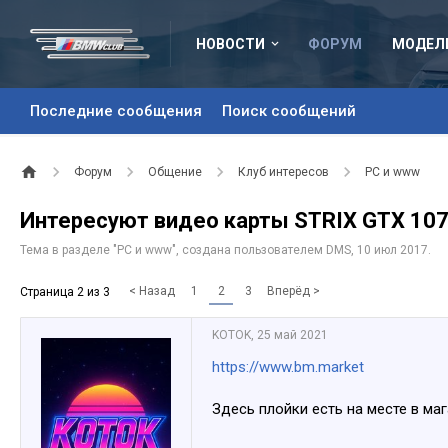
НОВОСТИ
ФОРУМ
МОДЕЛ
Последние сообщения
Поиск сообщений
Форум
Общение
Клуб интересов
PC и www
Интересуют видео карты STRIX GTX 10
Тема в разделе "
PC и www
", создана пользователем
DMS
,
10 июл 2017
.
< Назад
1
2
3
Вперёд >
Страница 2 из 3
KOTOK
,
25 май 2021
https://www.bm.market
Здесь плойки есть на месте в маг