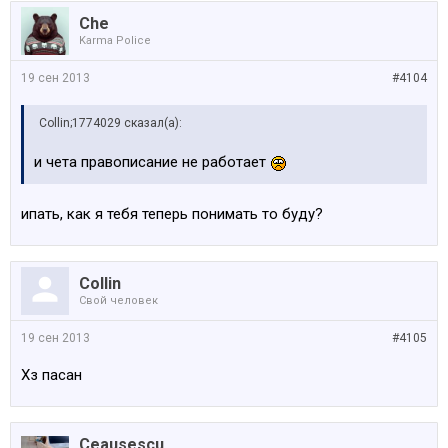
Che
Karma Police
19 сен 2013
#4104
Collin;1774029 сказал(а):
и чета правописание не работает
ипать, как я тебя теперь понимать то буду?
Collin
Свой человек
19 сен 2013
#4105
Хз пасан
Ceausescu