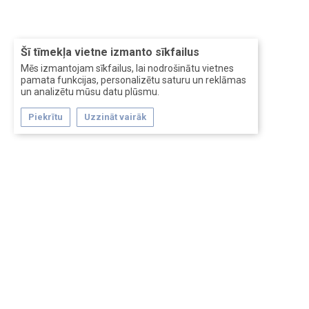
Šī tīmekļa vietne izmanto sīkfailus
Mēs izmantojam sīkfailus, lai nodrošinātu vietnes
pamata funkcijas, personalizētu saturu un reklāmas
un analizētu mūsu datu plūsmu.
Piekrītu
Uzzināt vairāk
Forum software by XenForo™
Перевод:
XF-Russia.ru
Сделано в
Entrypoint