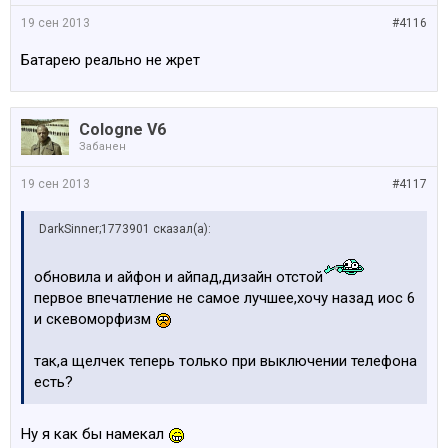
19 сен 2013
#4116
Батарею реально не жрет
Cologne V6
Забанен
19 сен 2013
#4117
DarkSinner;1773901 сказал(а):
обновила и айфон и айпад,дизайн отстой
первое впечатление не самое лучшее,хочу назад иос 6
и скевоморфизм
так,а щелчек теперь только при выключении телефона
есть?
Ну я как бы намекал