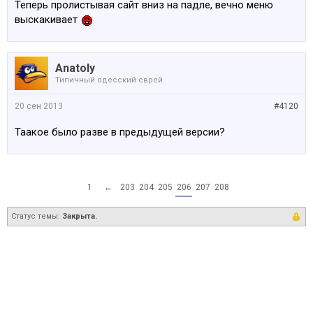
Теперь пролистывая сайт вниз на падле, вечно меню
выскакивает
Anatoly
Типичный одесский еврей
20 сен 2013
#4120
Таакое было разве в предыдущей версии?
1
←
203
204
205
206
207
208
Статус темы:
Закрыта.