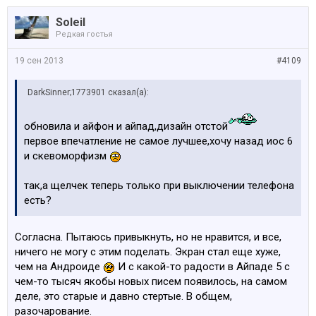
Soleil
Редкая гостья
19 сен 2013
#4109
DarkSinner;1773901 сказал(а):
обновила и айфон и айпад,дизайн отстой
первое впечатление не самое лучшее,хочу назад иос 6
и скевоморфизм
так,а щелчек теперь только при выключении телефона
есть?
Согласна. Пытаюсь привыкнуть, но не нравится, и все,
ничего не могу с этим поделать. Экран стал еще хуже,
чем на Андроиде
И с какой-то радости в Айпаде 5 с
чем-то тысяч якобы новых писем появилось, на самом
деле, это старые и давно стертые. В общем,
разочарование.