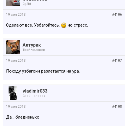
2g2bt
19 сен 2013
#4106
Сделают все. Узбагойтесь.
но стресс.
Алтурик
Твой человек
19 сен 2013
#4107
Походу узбагоин разлетается на ура.
vladimir033
Свой человек
19 сен 2013
#4108
Да... бледненько