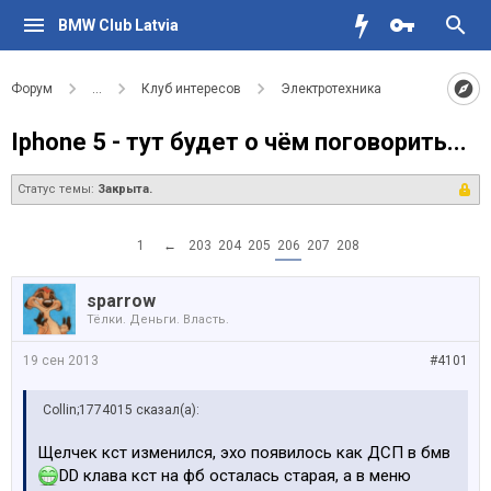
BMW Club Latvia
Форум
...
Клуб интересов
Электротехника
Iphone 5 - тут будет о чём поговорить...
Статус темы:
Закрыта.
1
←
203
204
205
206
207
208
sparrow
Тёлки. Деньги. Власть.
19 сен 2013
#4101
Collin;1774015 сказал(а):
Щелчек кст изменился, эхо появилось как ДСП в бмв
DD клава кст на фб осталась старая, а в меню