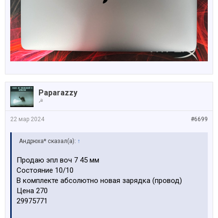
Paparazzy
☭
22 мар 2024
#6699
Андрюха* сказал(а):
↑
Продаю эпл воч 7 45 мм
Состояние 10/10
В комплекте абсолютно новая зарядка (провод)
Цена 270
29975771