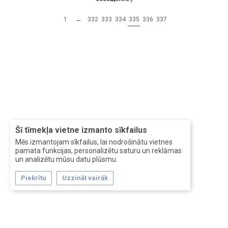
1
←
332
333
334
335
336
337
Šī tīmekļa vietne izmanto sīkfailus
Mēs izmantojam sīkfailus, lai nodrošinātu vietnes
pamata funkcijas, personalizētu saturu un reklāmas
un analizētu mūsu datu plūsmu.
Piekrītu
Uzzināt vairāk