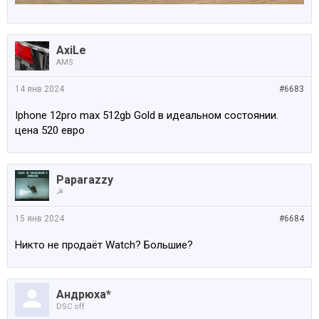
AxiLe
AMS
14 янв 2024
#6683
Iphone 12pro max 512gb Gold в идеальном состоянии.
цена 520 евро
Paparazzy
☭
15 янв 2024
#6684
Никто не продаёт Watch? Большие?
Андрюха*
DSC off