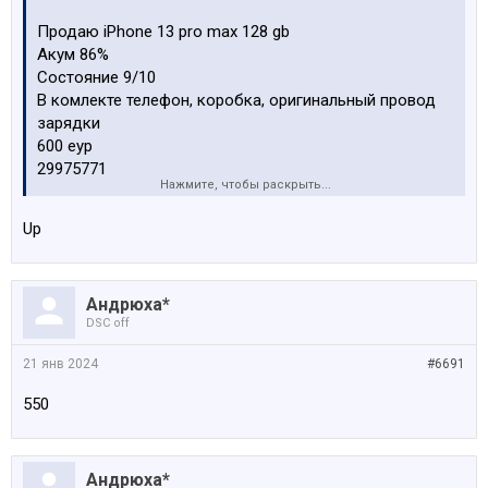
Продаю iPhone 13 pro max 128 gb
Акум 86%
Состояние 9/10
В комлекте телефон, коробка, оригинальный провод
зарядки
600 еур
29975771
Нажмите, чтобы раскрыть...
Посмотреть вложение 181509
Up
Посмотреть вложение 181510
Андрюха*
Посмотреть вложение 181511
DSC off
Посмотреть вложение 181512
21 янв 2024
#6691
550
Андрюха*