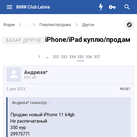
BMW Club Latvia
Форум
...
Покупка/продажа
Другое
iPhone/iPad куплю/продам
БАЗАР ДРУГОЕ
1
←
332
333
334
335
336
337
Андрюха*
DSC off
5 дек 2023
#6681
Андрюха* сказал(а):
↑
Продаю новый iPhone 11 64gb
Не распечатаный
350 еур
29975771