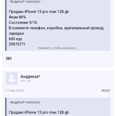
Андрюха* сказал(а):
↑
Продаю iPhone 13 pro max 128 gb
Акум 86%
Состояние 9/10
В комлекте телефон, коробка, оригинальный провод
зарядки
600 еур
29975771
Нажмите, чтобы раскрыть...
Посмотреть вложение 181509
580
Посмотреть вложение 181510
Андрюха*
Посмотреть вложение 181511
DSC off
Посмотреть вложение 181512
17 янв 2024
#6687
Андрюха* сказал(а):
↑
Продаю iPhone 13 pro max 128 gb