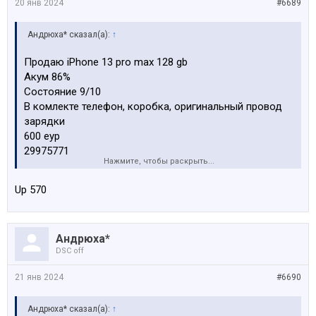
20 янв 2024
#6689
Андрюха* сказал(а):
↑
Продаю iPhone 13 pro max 128 gb
Акум 86%
Состояние 9/10
В комлекте телефон, коробка, оригинальный провод
зарядки
600 еур
29975771
Нажмите, чтобы раскрыть...
Посмотреть вложение 181509
Up 570
Посмотреть вложение 181510
Андрюха*
Посмотреть вложение 181511
DSC off
Посмотреть вложение 181512
21 янв 2024
#6690
Андрюха* сказал(а):
↑