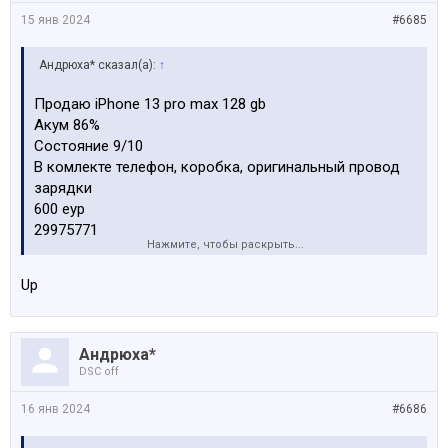
15 янв 2024
#6685
Андрюха* сказал(а):
↑
Продаю iPhone 13 pro max 128 gb
Акум 86%
Состояние 9/10
В комлекте телефон, коробка, оригинальный провод
зарядки
600 еур
29975771
Нажмите, чтобы раскрыть...
Посмотреть вложение 181509
Up
Посмотреть вложение 181510
Андрюха*
Посмотреть вложение 181511
DSC off
Посмотреть вложение 181512
16 янв 2024
#6686