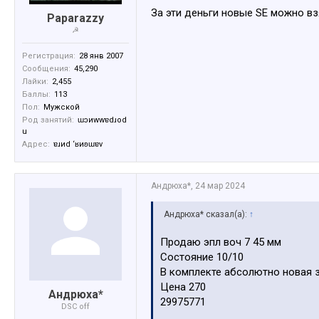
За эти деньги новые SE можно вз
Paparazzy
☭
Регистрация:
28 янв 2007
Сообщения:
45,290
Лайки:
2,455
Баллы:
113
Пол:
Мужской
Род занятий:
ɯɔиwwɐdɹоd
u
Адрес:
ɐɹиd ‘ʁиʚɯɐv
Андрюха*
,
24 мар 2024
Андрюха* сказал(а):
↑
Продаю эпл воч 7 45 мм
Состояние 10/10
В комплекте абсолютно новая 
Цена 270
Андрюха*
29975771
DSC off