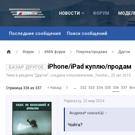
НОВОСТИ
ФОРУМ
МОДЕЛ
Последние сообщения
Поиск сообщений
Форум
BMW форум
Покупка/продажа
Другое
iPhone/iPad куплю/продам
БАЗАР ДРУГОЕ
Тема в разделе "
Другое
", создана пользователем
_Twister_
,
25 окт 2010
.
< Назад
1
←
332
333
334
335
336
337
Вп
Страница 336 из 337
Paparazzy
,
22 мар 2024
Андрюха* сказал(а):
↑
Чойта?