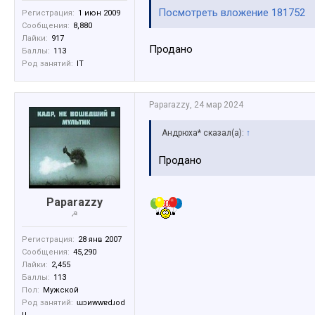
Посмотреть вложение 181752
Регистрация:
1 июн 2009
Сообщения:
8,880
Лайки:
917
Продано
Баллы:
113
Род занятий:
IT
Paparazzy
,
24 мар 2024
Андрюха* сказал(а):
↑
Продано
Paparazzy
☭
Регистрация:
28 янв 2007
Сообщения:
45,290
Лайки:
2,455
Баллы:
113
Пол:
Мужской
Род занятий:
ɯɔиwwɐdɹоd
u