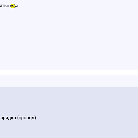
ять
зарядка (провод)