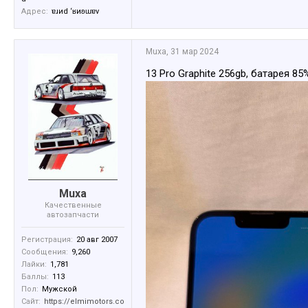
Адрес:
ɐɹиd ‘ʁиʚɯɐv
Muxa
,
31 мар 2024
13 Pro Graphite 256gb, батарея 85%
Muxa
Качественные
автозапчасти
Регистрация:
20 авг 2007
Сообщения:
9,260
Лайки:
1,781
Баллы:
113
Пол:
Мужской
Сайт:
https://elmimotors.co