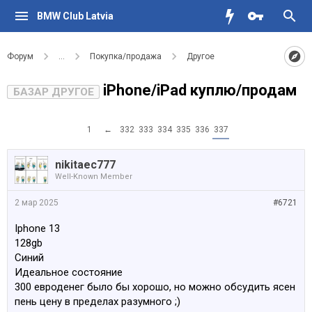
BMW Club Latvia
Форум
...
Покупка/продажа
Другое
iPhone/iPad куплю/продам
БАЗАР ДРУГОЕ
1
←
332
333
334
335
336
337
nikitaec777
Well-Known Member
2 мар 2025
#6721
Iphone 13
128gb
Синий
Идеальное состояние
300 евроденег было бы хорошо, но можно обсудить ясен
пень цену в пределах разумного ;)