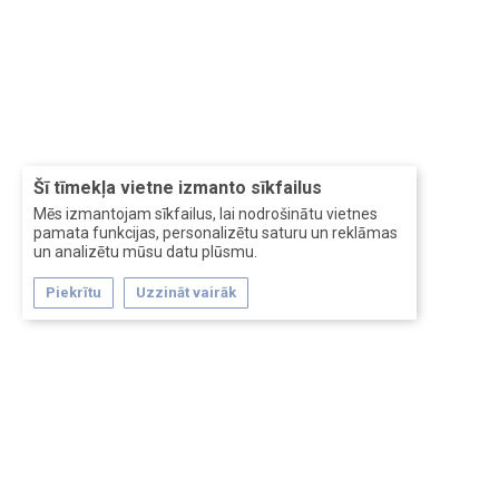
Šī tīmekļa vietne izmanto sīkfailus
Mēs izmantojam sīkfailus, lai nodrošinātu vietnes
pamata funkcijas, personalizētu saturu un reklāmas
un analizētu mūsu datu plūsmu.
Piekrītu
Uzzināt vairāk
Forum software by XenForo™
Перевод:
XF-Russia.ru