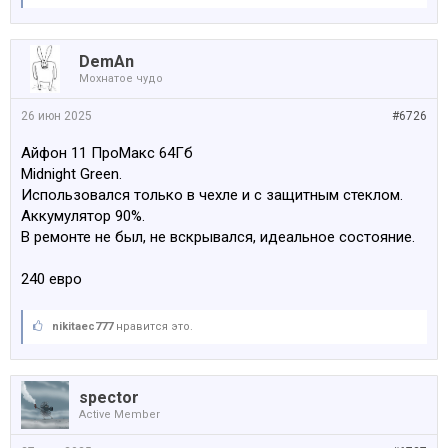
6 чехлов (1 новый)
Коробка
Цена 480
DemAn
Мохнатое чудо
29975771
26 июн 2025
#6726
Посмотреть вложение 183190
Айфон 11 ПроМакс 64Гб
Midnight Green.
Посмотреть вложение 183191
Использовался только в чехле и с защитным стеклом.
Аккумулятор 90%.
Посмотреть вложение 183192
В ремонте не был, не вскрывался, идеальное состояние.
240 евро
nikitaec777
нравится это.
spector
Active Member