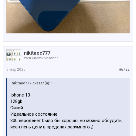
nikitaec777
Well-Known Member
6 мар 2025
#6722
nikitaec777 сказал(а):
↑
Iphone 13
128gb
Синий
Идеальное состояние
300 евроденег было бы хорошо, но можно обсудить
ясен пень цену в пределах разумного ;)