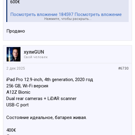
600€
Посмотреть вложение 184597
Посмотреть вложение
Нажмите, чтобы раскрыть...
184598
Посмотреть вложение 184599
Посмотреть
вложение 184600
Продано
хулиGUN
Свой человек
2 дек 2025
#6730
iPad Pro 12.9-inch, 4th generation, 2020 год
256 GB, Wi-Fi версия
A12Z Bionic
Dual rear cameras + LiDAR scanner
USB-C port
Состояние идеальное, батарея живая.
400€