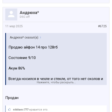
Андрюха*
DSC off
11 мар 2025
#6725
Андрюха* сказал(а):
↑
Продаю айфон 14 про 128гб
Состояние 9/10
Акум 86%
Всегда носился в чехле и стекле, от того нет сколов и
Нажмите, чтобы раскрыть...
царапин, экран в идеальном состоянии
Никаких ремонтов не было все родное
Продан
В комплекте
3 провода
nikitaec777
нравится это.