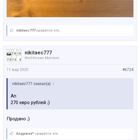
nikitaec777
нравится это.
nikitaec777
Well-Known Member
11 мар 2025
#6724
nikitaec777 сказал(а):
↑
Ап
270 евро рублей ;)
Продано ;)
Андрюха*
нравится это.