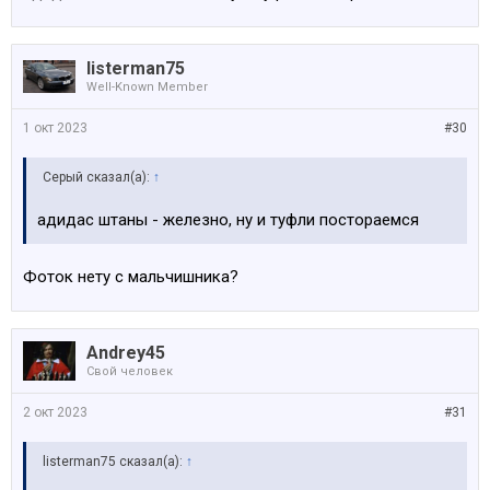
listerman75
Well-Known Member
1 окт 2023
#30
Серый сказал(а):
↑
адидас штаны - железно, ну и туфли постораемся
Фоток нету с мальчишника?
Andrey45
Свой человек
2 окт 2023
#31
listerman75 сказал(а):
↑