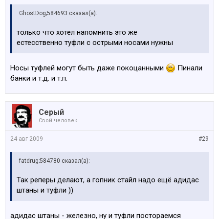
GhostDog;584693 сказал(а):
только что хотел напомнить это же
естесственно туфли с острыми носами нужны
Носы туфлей могут быть даже покоцанными
Пинали
банки и т.д. и т.п.
Серый
Свой человек
24 авг 2009
#29
fatdrug;584780 сказал(а):
Так реперы делают, а гопник стайл надо ещё адидас
штаны и туфли ))
адидас штаны - железно, ну и туфли постораемся