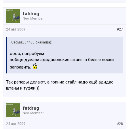
fatdrug
New Member
24 авг 2009
#27
Серый;584480 сказал(а):
оооо, попробуем.
вобще думали адидасовские штаны в белые носки
заправить.
Так реперы делают, а гопник стайл надо ещё адидас
штаны и туфли ))
fatdrug
New Member
24 авг 2009
#28