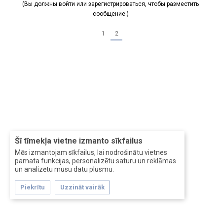
(Вы должны войти или зарегистрироваться, чтобы разместить
сообщение.)
1
2
Šī tīmekļa vietne izmanto sīkfailus
Mēs izmantojam sīkfailus, lai nodrošinātu vietnes
pamata funkcijas, personalizētu saturu un reklāmas
un analizētu mūsu datu plūsmu.
Piekrītu
Uzzināt vairāk