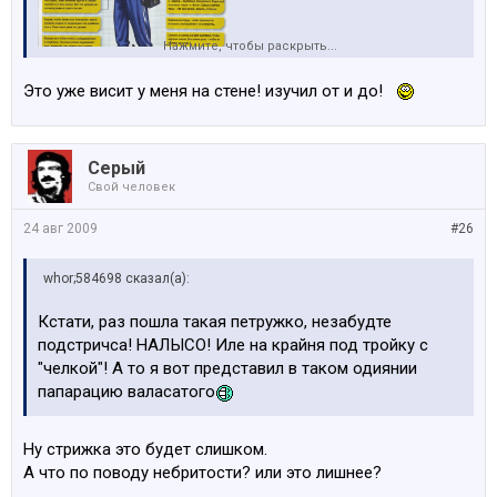
Нажмите, чтобы раскрыть...
Это уже висит у меня на стене! изучил от и до!
Серый
Свой человек
24 авг 2009
#26
whor;584698 сказал(а):
Кстати, раз пошла такая петружко, незабудте
подстричса! НАЛЫСО! Иле на крайня под тройку с
"челкой"! А то я вот представил в таком одиянии
папарацию валасатого
Ну стрижка это будет слишком.
А что по поводу небритости? или это лишнее?