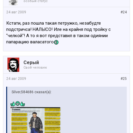
особый статус
24 авг 2009
#24
Кстати, раз пошла такая петружко, незабудте
подстричса! НАЛЫСО! Иле на крайня под тройку с
"челкой"! А то я вот представил в таком одиянии
папарацию валасатого
Серый
Свой человек
24 авг 2009
#25
Silver;584686 сказал(а):