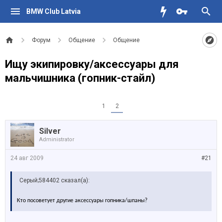
BMW Club Latvia
Форум
Общение
Общение
Ищу экипировку/аксессуары для
мальчишника (гопник-стайл)
1
2
Silver
Administrator
24 авг 2009
#21
Серый;584402 сказал(а):
Кто посоветует другие аксессуары гопника/шпаны?