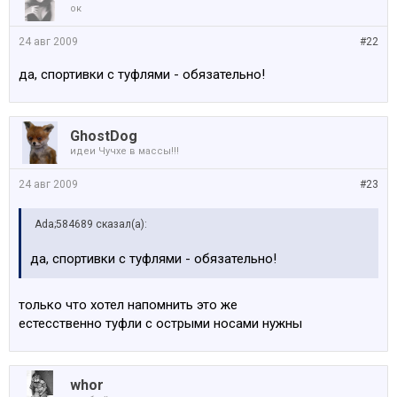
ок
24 авг 2009
#22
да, спортивки с туфлями - обязательно!
GhostDog
идеи Чучхе в массы!!!
24 авг 2009
#23
Ada;584689 сказал(а):
да, спортивки с туфлями - обязательно!
только что хотел напомнить это же
естесственно туфли с острыми носами нужны
whor