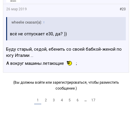
26 мар 2019
#20
wheelie сказал(а):
↑
всё не отпускает е30, да? ))
Буду старый, седой, ебенить со своей бабкой-женой по
югу Италии ...
А вокруг машины летающие
;
(Вы должны войти или зарегистрироваться, чтобы разместить
сообщение.)
1
2
3
4
5
6
→
17