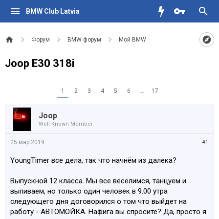
BMW Club Latvia
Форум
BMW форум
Мой BMW
Joop E30 318i
1
2
3
4
5
6
→
17
Joop
Well-Known Member
25 мар 2019
#1
YoungTimer все дела, так что начнём из далека?
Выпускной 12 класса. Мы все веселимся, танцуем и
выпиваем, но только один человек в 9.00 утра
следующего дня договорился о том что выйдет на
работу - АВТОМОЙКА. Нафига вы спросите? Да, просто я