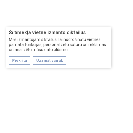
Šī tīmekļa vietne izmanto sīkfailus
Mēs izmantojam sīkfailus, lai nodrošinātu vietnes
pamata funkcijas, personalizētu saturu un reklāmas
un analizētu mūsu datu plūsmu.
Piekrītu
Uzzināt vairāk
Forum software by XenForo™
Перевод:
XF-Russia.ru