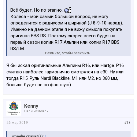
Всё будет. Но по этапно.
Колёса - мой самый большой вопрос, не могу
определится с радиусом и шириной (J 8-9-10 назад).
Именно на данном этапе я не вижу смысла покупать
оригинал BBS RS. Поэтому скорее всего будут на
первый сезон копии R17 Альпин или копии R17 BBS
RS/LM.
Нажмите, чтобы раскрыть...
Руль - или Nardi дерево или M1, M2. Это точно будет в
ближайшее время. Так как спорт руль который сейчас
Я бы искал оригинальные Альпины R16, или Hartge. Р16
стоит - вообще никак (троллейбус).
считаю наиболее гармонично смотрятся на е30. Ну или
тогда R15. Руль Nardi Blackline, М1 или М2, но 360 мм,
больше будет не по фэн-шую)
Kenny
Свой человек
26 мар 2019
#18
wheelie сказал(а):
↑