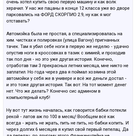
очень хотел купить свою первую машину и как волк
херачил. У нас же пацаны в конце 12 класса уже во дворе
парковались на ФОРД СКОРПИО 2.9, ну как я мог
отставать?
Автомойка была не простая, а специализировалась на
хим. чистках и полировках (улица Вагону) пригнанных
тачек. Там я убил себе ноги в первую же неделю - удачно
опустив ноги в кроссовках в тазик с химией, и проходив
так пол дня - но это уже другая история. Конечно,
отработав там 3 прекрасных летних месяца, мне никто не
заплатил. Но года через два я поймал хозяина этой
автомойки у себя же в универе и всё же деньги достал -
и это тоже другая история. Так вот. На тот момент денег
нет. Что же делать? Конечно сис админом в
компьютерный клуб!
Ну вот тут жизнь началась, как говорится бабки потекли
рекой - латов аж по 100 в месяц! Вообщем всё как
всегда - жрать не жрать, пить не пить, но бабки копить. И
через долгих 6 месяцев я купил свой первый пепелац. Да
да пепелац, по другому этого Франкенштейна не