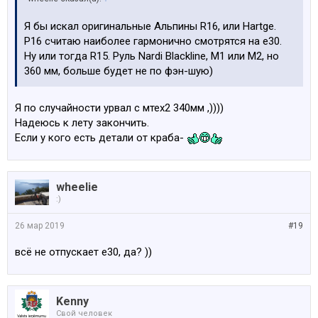
Я бы искал оригинальные Альпины R16, или Hartge.
Р16 считаю наиболее гармонично смотрятся на е30.
Ну или тогда R15. Руль Nardi Blackline, М1 или М2, но
360 мм, больше будет не по фэн-шую)
Я по случайности урвал с мтех2 340мм ,))))
Надеюсь к лету закончить.
Если у кого есть детали от краба-
wheelie
:)
26 мар 2019
#19
всё не отпускает е30, да? ))
Kenny
Свой человек