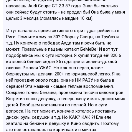
назовёшь. Audi Coupe GT 2.3 87 года. Знал бы сколько
они сейчас будут стоить - не продал бы! Она была у меня
целых 3 месяца (ломалась каждые 10 км).
И тут началось время активного стрит-драг рейсинга в
Риге. Помните кому за 30? Сборы у Спицы, на Трубах и
т.д. Ну конечно о победах Ауди там и речи быть не
может. Правильные пацаны катают БеМеВе! И вот тут
подобрались мы к сути истории. Я купил тогда её! 320 6
котловый бензин седан 85 года цвета зелёно-дохлой
оливки. Ржавая УЖАС. Но как она пёрла, какие
бюрнаутры мы делали. 200+ по юрмальской легко. Я на
ней проездил около года, она не НИ РАЗУ не была в
сервисе! Эта машина - самые тёплые воспоминания.
Сожрано тонны бензина, проезжены тысячи километров.
Встретил свою девушку, а теперь жену и мать двоих моих
детей. Вообщем ностальгия по полной. Но к сути
вопроса. На тот момент, конечно хотелось поставить
диски, руль, седушки и т.д. Но КАК? КАК ?! Еле еле
хватало на бензин и девушку в Кино сводить. Поэтому
это всё оставалось на картинках и в мечтах....