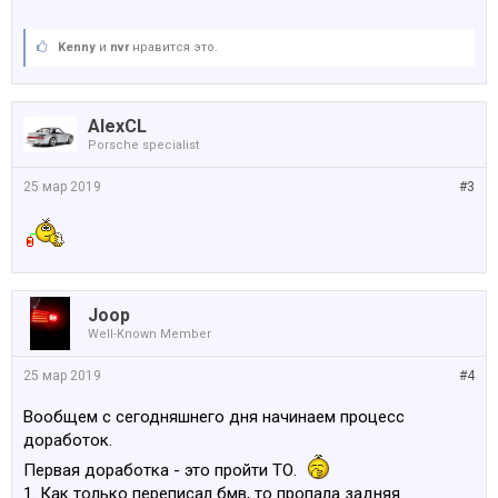
Kenny
и
nvr
нравится это.
AlexCL
Porsche specialist
25 мар 2019
#3
Joop
Well-Known Member
25 мар 2019
#4
Вообщем с сегодняшнего дня начинаем процесс
доработок.
Первая доработка - это пройти ТО.
1. Как только переписал бмв, то пропала задняя