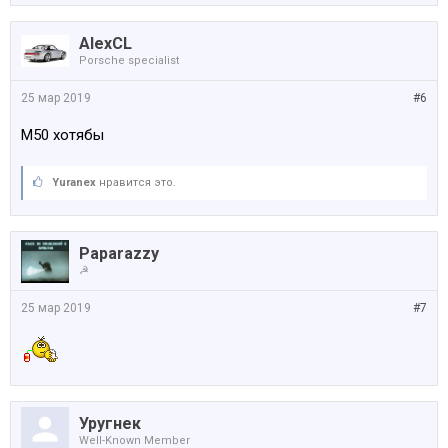
AlexCL
Porsche specialist
25 мар 2019
#6
M50 хотябы
Yuranex
нравится это.
Paparazzy
☭
25 мар 2019
#7
Уругнек
Well-Known Member