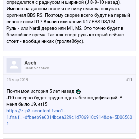
определится с радиусом и шириной (J 8-9-10 назад).
Именно на данном этапе я не вижу смысла покупать
оригинал BBS RS. Поэтому скорее всего будут на первый
сезон копии R17 Альпин или копии R17 BBS RS/LM.
Руль - или Nardi дерево или M1, M2. Это точно будет в
ближайшее время. Так как спорт руль который сейчас
стоит - вообще никак (троллейбус).
Asch
Свой человек
25 мар 2019
#11
Почти моя история 5 лет назад
J10 наверно будет трудно одеть без модификаций. У
меня было J9, et15
https://z-p3-scontent.fvno1-
1.fna.f...=dfbaeb9e6314bcea329c1d706910c914&oe=5D06560
1