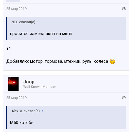
25 мар 2019
#8
NEC сказал(а):
↑
просится замена акпп на мкпп
+1
Добавляю: мотор, тормоза, мтехник, руль, колеса
Joop
Well-Known Member
25 мар 2019
#9
AlexCL сказал(а):
↑
M50 хотябы