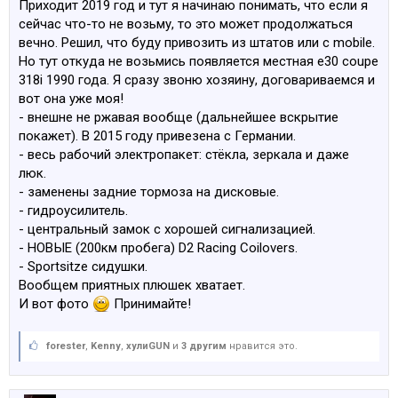
Приходит 2019 год и тут я начинаю понимать, что если я
сейчас что-то не возьму, то это может продолжаться
вечно. Решил, что буду привозить из штатов или с mobile.
Но тут откуда не возьмись появляется местная е30 coupe
318i 1990 года. Я сразу звоню хозяину, договариваемся и
вот она уже моя!
- внешне не ржавая вообще (дальнейшее вскрытие
покажет). В 2015 году привезена с Германии.
- весь рабочий электропакет: стёкла, зеркала и даже
люк.
- заменены задние тормоза на дисковые.
- гидроусилитель.
- центральный замок с хорошей сигнализацией.
- НОВЫЕ (200км пробега) D2 Racing Coilovers.
- Sportsitze сидушки.
Вообщем приятных плюшек хватает.
И вот фото
Принимайте!
forester
,
Kenny
,
хулиGUN
и
3 другим
нравится это.