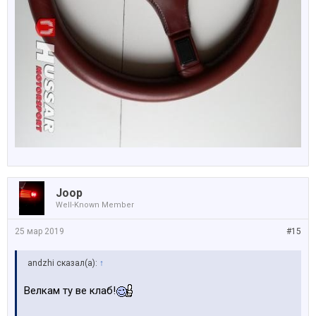
Joop
Well-Known Member
25 мар 2019
#15
аndzhi сказал(а):
↑
Велкам ту ве клаб!