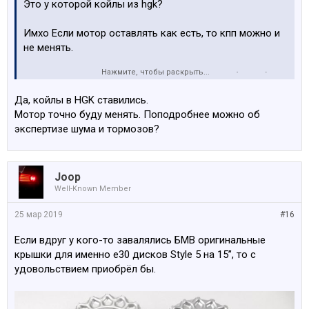
Это у которой койлы из hgk?
Имхо Если мотор оставлять как есть, то кпп можно и
не менять.
Нажмите, чтобы раскрыть...
Зы Меняя мотор на все что боьльше 192л.с.(320ис) ,
нужна будет экспертиза шума и тормозов.
Да, койлы в HGK ставились.
Мотор точно буду менять. Поподробнее можно об
экспертизе шума и тормозов?
Joop
Well-Known Member
25 мар 2019
#16
Если вдруг у кого-то завалялись БМВ оригинальные
крышки для именно е30 дисков Style 5 на 15’’, то с
удовольствием приобрёл бы.