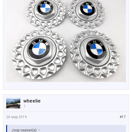
wheelie
:)
26 мар 2019
#17
Joop сказал(а):
↑