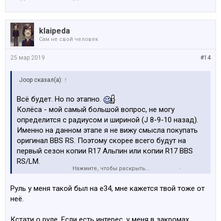
klaipeda
Сам не свой человек
25 мар 2019
#14
Joop сказал(а):
↑
Всё будет. Но по этапно.
Колёса - мой самый большой вопрос, не могу
определится с радиусом и шириной (J 8-9-10 назад).
Именно на данном этапе я не вижу смысла покупать
оригинал BBS RS. Поэтому скорее всего будут на
первый сезон копии R17 Альпин или копии R17 BBS
RS/LM.
Нажмите, чтобы раскрыть...
Руль - или Nardi дерево или M1, M2. Это точно будет в
ближайшее время. Так как спорт руль который сейчас
Руль у меня такой был на е34, мне кажется твой тоже от
стоит - вообще никак (троллейбус).
неё.
Кстати о руле. Если есть интерес, у меня в закромах