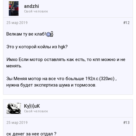
аndzhi
Свой человек
25 мар 2019
#12
Велкам ту ве клаб!
Это у которой койлы из hgk?
Имхо Если мотор оставлять как есть, то кпп можно и не
менять.
Зы Меняя мотор на все что боьльше 192л.с.(320ис) ,
нужна будет экспертиза шума и тормозов.
Ky}|{uK
Свой человек
25 мар 2019
#13
ск денег за нее отдал ?