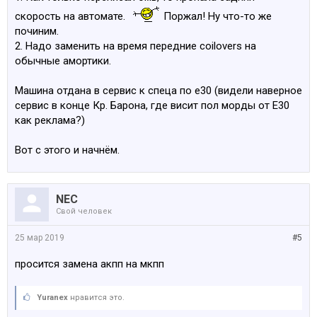
скорость на автомате.
Поржал! Ну что-то же
починим.
2. Надо заменить на время передние coilovers на
обычные амортики.
Машина отдана в сервис к спеца по е30 (видели наверное
сервис в конце Кр. Барона, где висит пол морды от Е30
как реклама?)
Вот с этого и начнём.
NEC
Свой человек
25 мар 2019
#5
просится замена акпп на мкпп
Yuranex
нравится это.