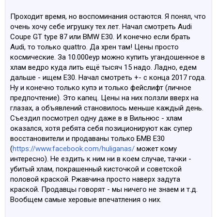
Проходит время, но воспоминания остаются. Я понял, что
очень хочу себе игрушку тех лет. Начал смотреть Audi
Coupe GT type 87 или BMW E30. И конечно если брать
Audi, то только quattro. Да хрен там! Цены просто
космические. За 10.000еур можно купить угандошенное в
хлам ведро куда лить ещё тысяч 15 надо. Ладно, едем
дальше - ищем Е30. Начал смотреть +- с конца 2017 года.
Ну и конечно только купэ и только фейслифт (личное
предпочтение). Это капец. Цены на них ползли вверх на
глазах, а объявлений становилось меньше каждый день.
Съездил посмотрел одну даже в в Вильнюс - хлам
оказался, хотя ребята себя позиционируют как супер
восстановители и продаваны только БМВ Е30
(
https://www.facebook.com/huliganas/
может кому
интересно). Не ездить к ним ни в коем случае, тачки -
убитый хлам, покрашенный кисточкой и советской
половой краской. Ржавчина просто наверх задута
краской. Продавцы говорят - мы ничего не знаем и т.д.
Вообщем самые херовые впечатления о них.