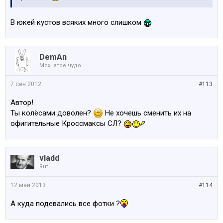
В юкей кустов всяких много слишком
DemAn
Мохнатое чудо
7 сен 2012
#113
Автор!
Ты колёсами доволен?
Не хочешь сменить их на
офигительные Кроссмаксы СЛ?
vladd
Ruf
12 май 2013
#114
А куда подевались все фотки ?