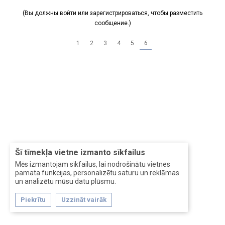
(Вы должны войти или зарегистрироваться, чтобы разместить
сообщение.)
1
2
3
4
5
6
Šī tīmekļa vietne izmanto sīkfailus
Mēs izmantojam sīkfailus, lai nodrošinātu vietnes
pamata funkcijas, personalizētu saturu un reklāmas
un analizētu mūsu datu plūsmu.
Piekrītu
Uzzināt vairāk