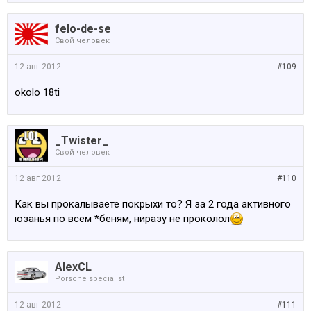
felo-de-se
Свой человек
12 авг 2012
#109
okolo 18ti
_Twister_
Свой человек
12 авг 2012
#110
Как вы прокалываете покрыхи то? Я за 2 года активного
юзанья по всем *беням, ниразу не проколол
AlexCL
Porsche specialist
12 авг 2012
#111