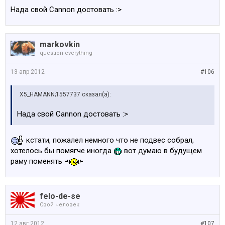
Нада свой Cannon достовать :>
markovkin
question everything
13 апр 2012
#106
X5_HAMANN;1557737 сказал(а):
Нада свой Cannon достовать :>
кстати, пожалел немного что не подвес собрал,
хотелось бы помягче иногда
вот думаю в будущем
раму поменять
felo-de-se
Свой человек
12 авг 2012
#107