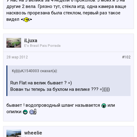
У нас на 3 велика за 4 недели 6 проколов. 3 моих и 3 на
другие 2 вела. Грязно тут, стёкла итд. одна камера ваще
насквозь прорезана была стеклом, первый раз такое
видел
iLjuxa
E'o Brasil Pais Porrada
28 мар 2012
#102
Ky}|{uK;1540003 сказал(а):
Run Flat на велик бывает ? =)
Вован ты теперь за бухлом на велике ??? =)))))
бывает ! водопроводный шланг называется
или
опилки
wheelie