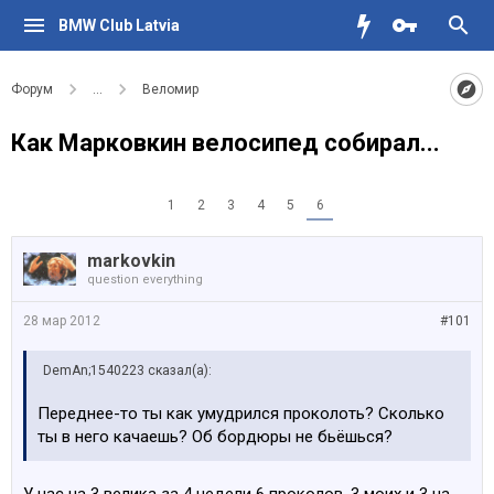
BMW Club Latvia
Форум
...
Веломир
Как Марковкин велосипед собирал...
1
2
3
4
5
6
markovkin
question everything
28 мар 2012
#101
DemAn;1540223 сказал(а):
Переднее-то ты как умудрился проколоть? Сколько
ты в него качаешь? Об бордюры не бьёшься?