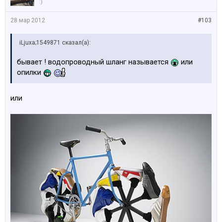
:)
28 мар 2012
#103
iLjuxa;1549871 сказал(а):
бывает ! водопроводный шланг называется
или
опилки
или