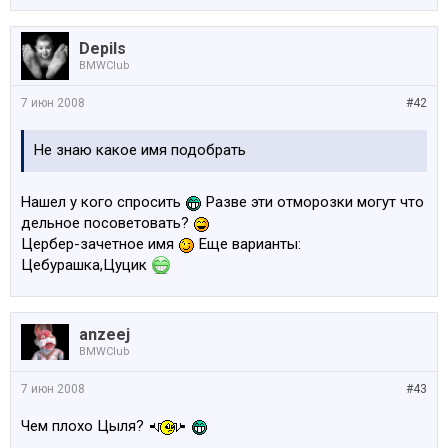
Depils
BMWClub
7 июн 2008
#42
Не знаю какое имя подобрать
Нашел у кого спросить
Разве эти отморозки могут что
дельное посоветовать?
Цербер-зачетное имя
Еще варианты:
Цебурашка,Цуцик
anzeej
BMWClub
7 июн 2008
#43
Чем плохо Цыля?