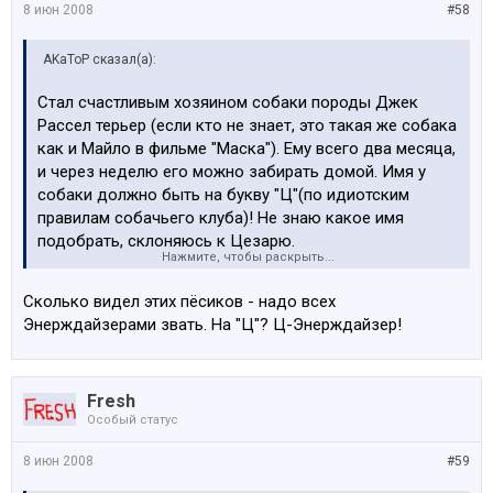
8 июн 2008
#58
AKaToP сказал(а):
Стал счастливым хозяином собаки породы Джек
Рассел терьер (если кто не знает, это такая же собака
как и Майло в фильме "Маска"). Ему всего два месяца,
и через неделю его можно забирать домой. Имя у
собаки должно быть на букву "Ц"(по идиотским
правилам собачьего клуба)! Не знаю какое имя
подобрать, склоняюсь к Цезарю.
Нажмите, чтобы раскрыть...
Вот фото пёсика:
Сколько видел этих пёсиков - надо всех
Энерждайзерами звать. На "Ц"? Ц-Энерждайзер!
Fresh
Особый статус
8 июн 2008
#59