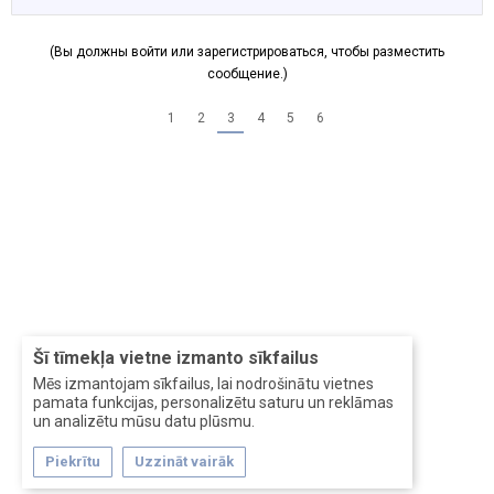
(Вы должны войти или зарегистрироваться, чтобы разместить
сообщение.)
1
2
3
4
5
6
Šī tīmekļa vietne izmanto sīkfailus
Mēs izmantojam sīkfailus, lai nodrošinātu vietnes
pamata funkcijas, personalizētu saturu un reklāmas
un analizētu mūsu datu plūsmu.
Piekrītu
Uzzināt vairāk