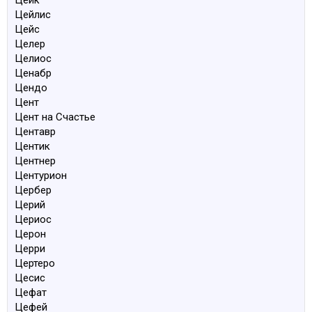
Цейк
Цейлис
Цейс
Целер
Целиос
Ценабр
Цендо
Цент
Цент на Счастье
Центавр
Центик
Центнер
Центурион
Цербер
Церий
Цериос
Церон
Церри
Цертеро
Цесис
Цефат
Цефей