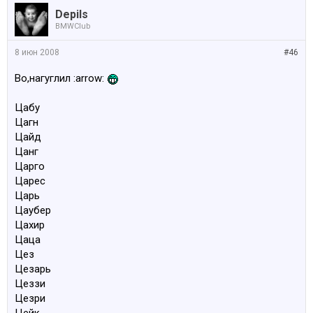
Depils
BMWClub
8 июн 2008
#46
Во,нагуглил :arrow:
Цабу
Цагн
Цайд
Цанг
Царго
Царес
Царь
Цаубер
Цахир
Цаца
Цез
Цезарь
Цеззи
Цезри