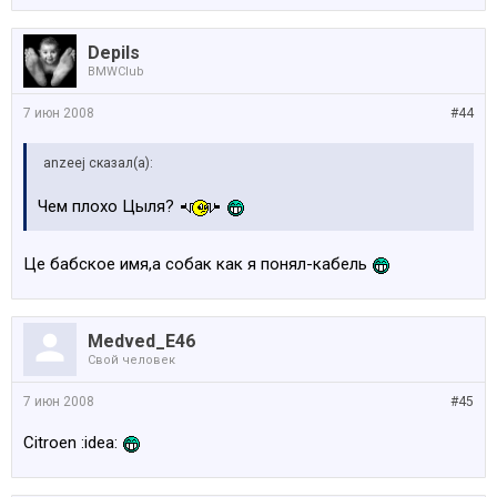
Depils
BMWClub
7 июн 2008
#44
anzeej сказал(а):
Чем плохо Цыля?
Це бабское имя,а собак как я понял-кабель
Medved_E46
Свой человек
7 июн 2008
#45
Citroen :idea: