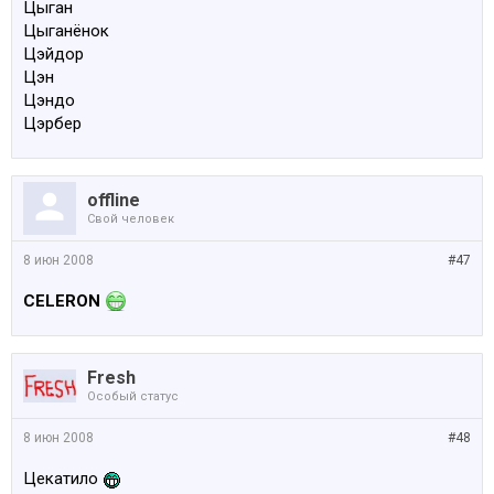
Цыган
Цыганёнок
Цэйдор
Цэн
Цэндо
Цэрбер
offline
Свой человек
8 июн 2008
#47
CELERON
Fresh
Особый статус
8 июн 2008
#48
Цекатило