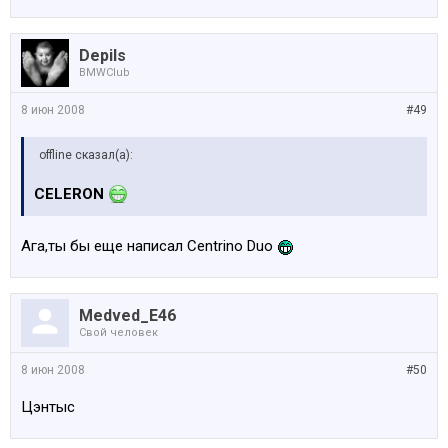
Depils
BMWClub
8 июн 2008
#49
offline сказал(а):
CELERON
Ага,ты бы еще написал Centrino Duo
Medved_E46
Свой человек
8 июн 2008
#50
Цэнтыс