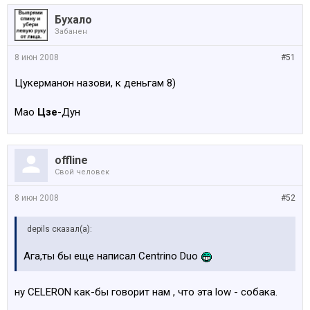
Бухало
Забанен
8 июн 2008
#51
Цукерманон назови, к деньгам 8)
Мао
Цзе
-Дун
offline
Свой человек
8 июн 2008
#52
depils сказал(а):
Ага,ты бы еще написал Centrino Duo
ну CELERON как-бы говорит нам , что эта low - собака.