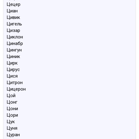
Цецер
Циан
Цивик
Цигель
Цизар
Циклон
Цинабр
Цингун
Циник
Цирк
Цирус
Цися
Цитрон
Цицерон
Цой
Цонг
Цони
Цори
Цук
Цуня
Цуран