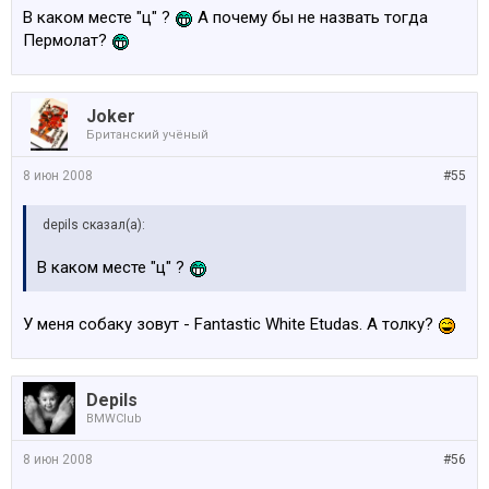
В каком месте "ц" ?
А почему бы не назвать тогда
Пермолат?
Joker
Британский учёный
8 июн 2008
#55
depils сказал(а):
В каком месте "ц" ?
У меня собаку зовут - Fantastic White Etudas. А толку?
Depils
BMWClub
8 июн 2008
#56