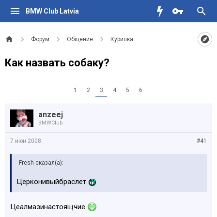
BMW Club Latvia
Форум
Общение
Курилка
Как назвать собаку?
1
2
3
4
5
6
anzeej
BMWClub
7 июн 2008
#41
Fresh сказал(а):
Церконивыйбраслет
Цеалмазинастоящчие