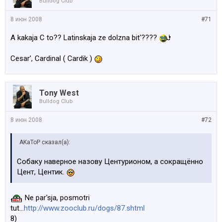
Bulldog Club
8 июн 2008
#71
A kakaja C to?? Latinskaja ze dolzna bit'????
Cesar', Cardinal ( Cardik )
Tony West
Bulldog Club
8 июн 2008
#72
AKaToP сказал(а):
Собаку наверное назову Центурионом, а сокращённо
Цент, Центик.
Ne par'sja, posmotri
tut...
http://www.zooclub.ru/dogs/87.shtml
8)