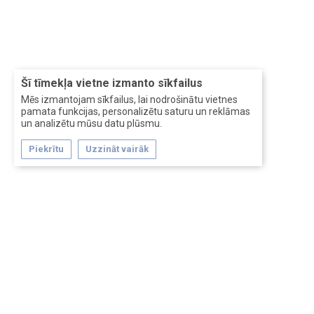
Šī tīmekļa vietne izmanto sīkfailus
Mēs izmantojam sīkfailus, lai nodrošinātu vietnes
pamata funkcijas, personalizētu saturu un reklāmas
un analizētu mūsu datu plūsmu.
Piekrītu
Uzzināt vairāk
Forum software by XenForo™
Перевод:
XF-Russia.ru