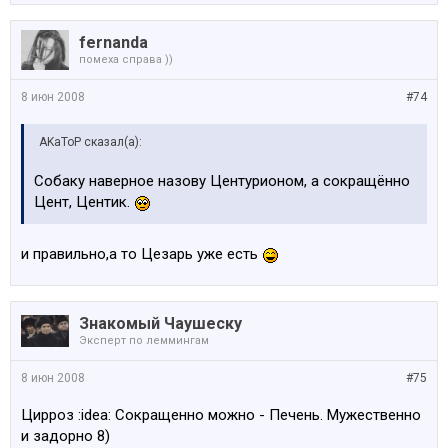
fernanda
помеха справа ))
8 июн 2008
#74
AKaToP сказал(а):
Собаку наверное назову Центурионом, а сокращённо
Цент, Центик.
и правильно,а то Цезарь уже есть
Знакомый Чаушеску
Эксперт по леммингам
8 июн 2008
#75
Цирроз :idea: Сокращенно можно - Печень. Мужественно
и задорно 8)