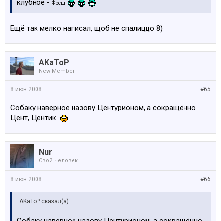
клубное -
Фреш
Ещё так мелко написал, щоб не спалиццо 8)
AKaToP
New Member
8 июн 2008
#65
Собаку наверное назову Центурионом, а сокращённо
Цент, Центик.
Nur
Свой человек
8 июн 2008
#66
AKaToP сказал(а):
Собаку наверное назову Центурионом, а сокращённо