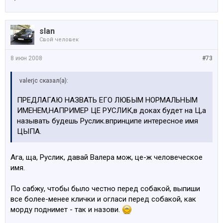
slan
Свой человек
8 июн 2008
#73
valerjc сказал(а):
ПРЕДЛАГАЮ НАЗВАТЬ ЕГО ЛЮБЫМ НОРМАЛЬНЫМ
ИМЕНЕМ,НАПРИМЕР ЦЕ РУСЛИК,в доках будет на Ц,а
называть будешь Руслик.впринципе интересное имя
ЦЫПА.
Ага, ща, Руслик, давай Валера мож, це-ж человеческое
имя.
По сабжу, чтобы было честно перед собакой, выпиши
все более-менее клички и огласи перед собакой, как
морду поднимет - так и назови.