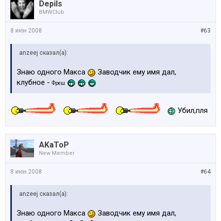
Depils
BMWClub
8 июн 2008
#63
anzeej сказал(а):
Знаю одного Макса
Заводчик ему имя дал,
клубное -
Фреш
Убил,пля
AKaToP
New Member
8 июн 2008
#64
anzeej сказал(а):
Знаю одного Макса
Заводчик ему имя дал,