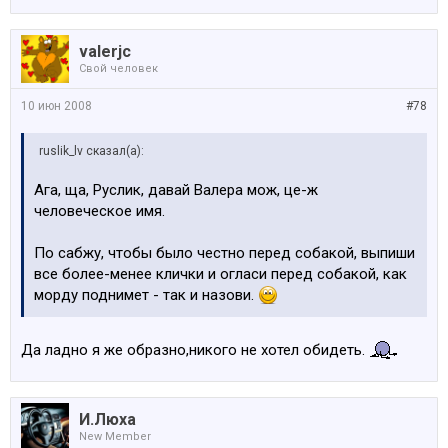
valerjc
Свой человек
10 июн 2008
#78
ruslik_lv сказал(а):
Ага, ща, Руслик, давай Валера мож, це-ж
человеческое имя.
По сабжу, чтобы было честно перед собакой, выпиши
все более-менее клички и огласи перед собакой, как
морду поднимет - так и назови.
Да ладно я же образно,никого не хотел обидеть.
И.Люха
New Member