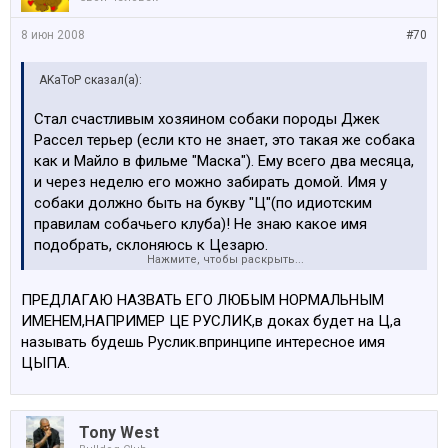
8 июн 2008
#70
AKaToP сказал(а):
Стал счастливым хозяином собаки породы Джек
Рассел терьер (если кто не знает, это такая же собака
как и Майло в фильме "Маска"). Ему всего два месяца,
и через неделю его можно забирать домой. Имя у
собаки должно быть на букву "Ц"(по идиотским
правилам собачьего клуба)! Не знаю какое имя
подобрать, склоняюсь к Цезарю.
Нажмите, чтобы раскрыть...
Вот фото пёсика:
ПРЕДЛАГАЮ НАЗВАТЬ ЕГО ЛЮБЫМ НОРМАЛЬНЫМ
ИМЕНЕМ,НАПРИМЕР ЦЕ РУСЛИК,в доках будет на Ц,а
называть будешь Руслик.впринципе интересное имя
ЦЫПА.
Tony West