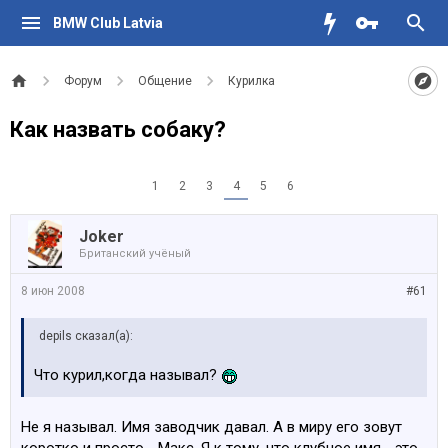
BMW Club Latvia
Форум
Общение
Курилка
Как назвать собаку?
1
2
3
4
5
6
Joker
Британский учёный
8 июн 2008
#61
depils сказал(а):
Что курил,когда называл?
Не я называл. Имя заводчик давал. А в миру его зовут