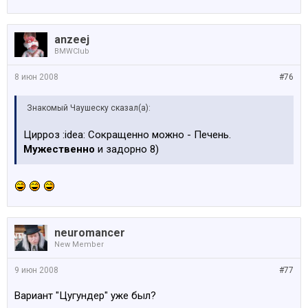
anzeej
BMWClub
8 июн 2008
#76
Знакомый Чаушеску сказал(а):
Цирроз :idea: Сокращенно можно - Печень.
Мужественно
и задорно 8)
neuromancer
New Member
9 июн 2008
#77
Вариант "Цугундер" уже был?