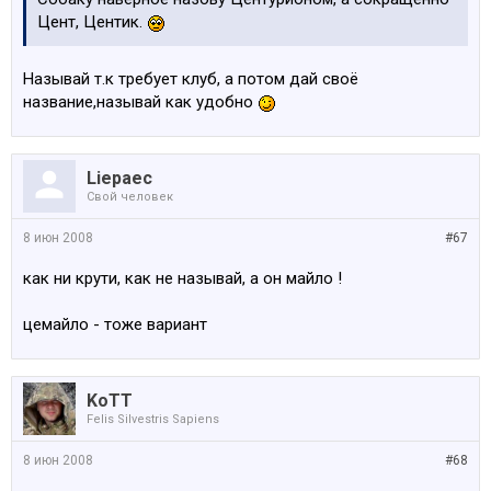
Цент, Центик.
Называй т.к требует клуб, а потом дай своё
название,называй как удобно
Liepaec
Свой человек
8 июн 2008
#67
как ни крути, как не называй, а он майло !
цемайло - тоже вариант
KoTT
Felis Silvestris Sapiens
8 июн 2008
#68