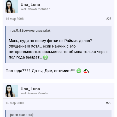
Una_Luna
Well-Known Member
16 мар 2008
#28
тов.Л.И.Брежнев сказал(а):
Мань, судя по всему фотки не Раймик делал?
Упущение!!! Хотя... если Раймик с его
неторопливостью возьмется, то объява только через
пол года выйдет...
Пол года???? Да ты, Дим, оптимист!!!!
Una_Luna
Well-Known Member
16 мар 2008
#29
japon сказал(а):