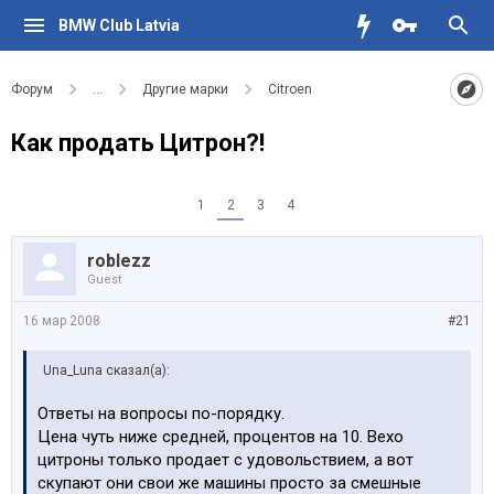
BMW Club Latvia
Форум
...
Другие марки
Citroen
Как продать Цитрон?!
1
2
3
4
roblezz
Guest
16 мар 2008
#21
Una_Luna сказал(а):
Ответы на вопросы по-порядку.
Цена чуть ниже средней, процентов на 10. Вехо
цитроны только продает с удовольствием, а вот
скупают они свои же машины просто за смешные