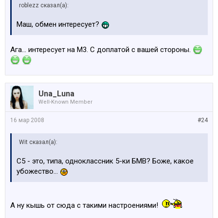
roblezz сказал(а):
Маш, обмен интересует?
Ага... интересует на М3. С доплатой с вашей стороны.
Una_Luna
Well-Known Member
16 мар 2008
#24
Wit сказал(а):
C5 - это, типа, одноклассник 5-ки БМВ? Боже, какое
убожество...
А ну кышь от сюда с такими настроениями!