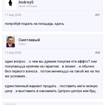
AndreyS
Свой человек
17 мар 2008
#37
попробуй подать на площадь здесь
Сметливый
Сцуко
17 мар 2008
#38
один вопрос .. о чем вы думали покупая ети аффто? они
покупаюцца нулячии на гарантии .. в лизинг .. и обычно
без первого взноса .. потом меняюццо на такой же на тех
же условиях ..
единственный вариант продать .. поставить мега низкую
цену .. и выставить в какомнить Цитрон центре или брц ..