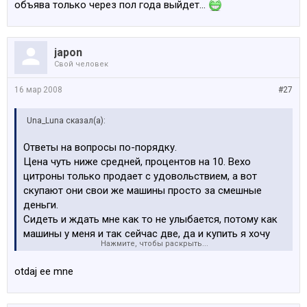
объява только через пол года выйдет...
japon
Свой человек
16 мар 2008
#27
Una_Luna сказал(а):
Ответы на вопросы по-порядку.
Цена чуть ниже средней, процентов на 10. Вехо
цитроны только продает с удовольствием, а вот
скупают они свои же машины просто за смешные
деньги.
Сидеть и ждать мне как то не улыбается, потому как
машины у меня и так сейчас две, да и купить я хочу
Нажмите, чтобы раскрыть...
другую.
Мож народ думает что у меня пробег скученный? У
otdaj ee mne
других машин этой же модели в объявлениях пробег
раза 2 выше.
Короче, что делать???????