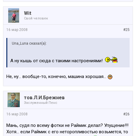
Wit
Свой человек
16 мар 2008
#25
Una_Luna сказал(а):
А ну кышь от сюда с такими настроениями!
Не, ну... вообще-то, конечно, машина хорошая...
тов.Л.И.Брежнев
Заслуженный Пенс
16 мар 2008
#26
Мань, судя по всему фотки не Раймик делал? Упущение!!!
Хотя... если Раймик с его неторопливостью возьмется, то