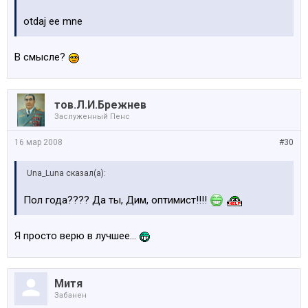
otdaj ee mne
В смысле?
тов.Л.И.Брежнев
Заслуженный Пенс
16 мар 2008
#30
Una_Luna сказал(а):
Пол года???? Да ты, Дим, оптимист!!!!
Я просто верю в лучшее...
Митя
Забанен