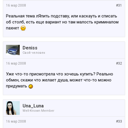
16 мар 2008
#31
Реальная тема лЯпить подставу, или каскауть и списать
об столб, есть еще вариант но там малость криминалом
пахнет
Deniss
Свой человек
16 мар 2008
#32
Уже что-то присмотрела что хочешь купить? Реально
обмен, скажи что желает душа, может что-то можно
придумать
Una_Luna
Well-Known Member
16 мар 2008
#33