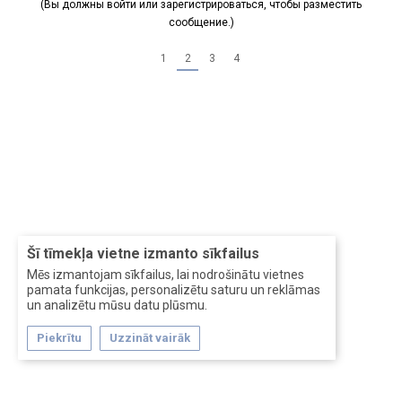
(Вы должны войти или зарегистрироваться, чтобы разместить
сообщение.)
1
2
3
4
Šī tīmekļa vietne izmanto sīkfailus
Mēs izmantojam sīkfailus, lai nodrošinātu vietnes
pamata funkcijas, personalizētu saturu un reklāmas
un analizētu mūsu datu plūsmu.
Piekrītu
Uzzināt vairāk