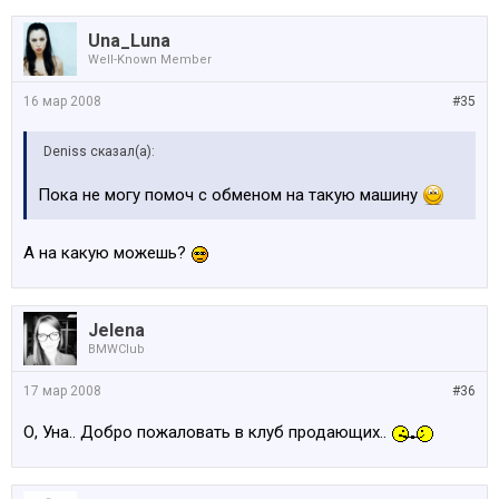
Una_Luna
Well-Known Member
16 мар 2008
#35
Deniss сказал(а):
Пока не могу помоч с обменом на такую машину
А на какую можешь?
Jelena
BMWClub
17 мар 2008
#36
О, Уна.. Добро пожаловать в клуб продающих..