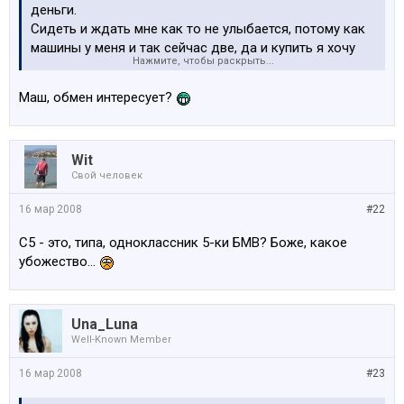
деньги.
Сидеть и ждать мне как то не улыбается, потому как
машины у меня и так сейчас две, да и купить я хочу
Нажмите, чтобы раскрыть...
другую.
Мож народ думает что у меня пробег скученный? У
Маш, обмен интересует?
других машин этой же модели в объявлениях пробег
раза 2 выше.
Короче, что делать???????
Wit
Свой человек
16 мар 2008
#22
C5 - это, типа, одноклассник 5-ки БМВ? Боже, какое
убожество...
Una_Luna
Well-Known Member
16 мар 2008
#23