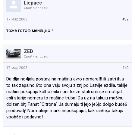
Liepaec
Свой человек
17 мар 2008
#39
тоже готоф меняццо !
ZED
Свой человек
17 мар 2008
#40
Da dlja no4jala postavj na ma6inu evro nomera!!! ili zatri ih,a
to tak zapalno 6to ona vsju svoju ziznj po Latvije ezdila, takije
ma6ini pokupaju kolhozniki i oni to-ze stali umnije smotrjat
esli starije nomera to ma6ine truba! Da uz na takuju ma6inu
dolzen bitj Fanat "Citrona" Ja dumaju ti jejo je6jo dolgo bude6
prodovatj! Normalnije marki nepokupajut, kak ran6e,a takuju
voob6e i podavno!