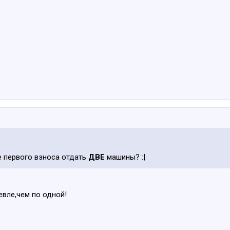
е первого взноса отдать
ДВЕ
машины? :|
евле,чем по одной!