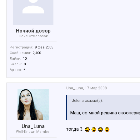
Ночной дозор
Пенс Отморозок
Регистрация:
9 фев 2005
Сообщения:
2,400
Лайки:
10
Баллы:
0
Адрес:
*
Una_Luna
,
17 мар 2008
Jelena сказал(а):
Маш, со мной решила скоопер
Una_Luna
тогда 3.
Well-Known Member