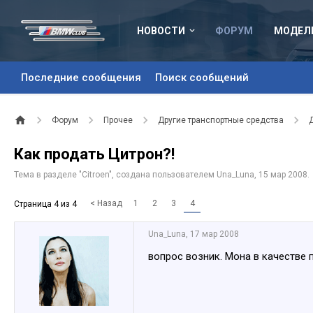
НОВОСТИ
ФОРУМ
МОДЕЛ
Последние сообщения
Поиск сообщений
Форум
Прочее
Другие транспортные средства
Как продать Цитрон?!
Тема в разделе "
Citroen
", создана пользователем
Una_Luna
,
15 мар 2008
.
< Назад
1
2
3
4
Страница 4 из 4
Una_Luna
,
17 мар 2008
вопрос возник. Мона в качестве 