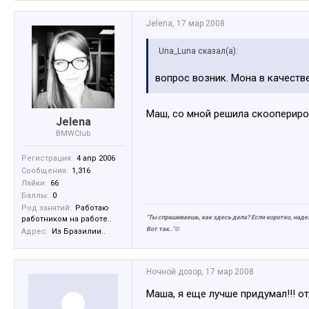
Jelena
,
17 мар 2008
Una_Luna сказал(а):
вопрос возник. Мона в качеств
Маш, со мной решила скооперир
Jelena
BMWClub
Регистрация:
4 апр 2006
Сообщения:
1,316
Лайки:
66
Баллы:
0
Род занятий:
Работаю
"Ты спрашиваешь, как здесь дела? Если коротко, над
работником на работе..
Вот так.."©
Адрес:
Из Бразилии..
Ночной дозор
,
17 мар 2008
Маша, я еще лучше придумал!!! о