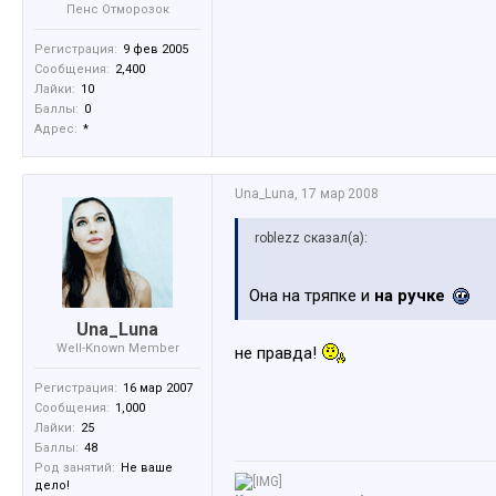
Пенс Отморозок
Регистрация:
9 фев 2005
Сообщения:
2,400
Лайки:
10
Баллы:
0
Адрес:
*
Una_Luna
,
17 мар 2008
roblezz сказал(а):
Она на тряпке и
на ручке
Una_Luna
Well-Known Member
не правда!
Регистрация:
16 мар 2007
Сообщения:
1,000
Лайки:
25
Баллы:
48
Род занятий:
Не ваше
дело!