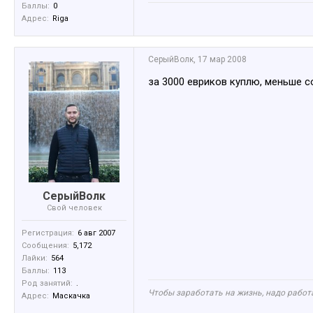
Баллы:
0
Адрес:
Riga
СерыйВолк
,
17 мар 2008
за 3000 евриков куплю, меньше 
СерыйВолк
Свой человек
Регистрация:
6 авг 2007
Сообщения:
5,172
Лайки:
564
Баллы:
113
Род занятий:
.
Чтобы заработать на жизнь, надо работа
Адрес:
Маскачка