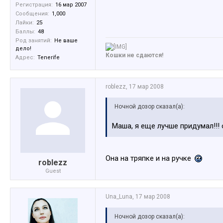
Регистрация:
16 мар 2007
Сообщения:
1,000
Лайки:
25
Баллы:
48
Род занятий:
Не ваше
дело!
Кошки не сдаются!
Адрес:
Tenerife
roblezz
,
17 мар 2008
Ночной дозор сказал(а):
Маша, я еще лучше придумал!!!
Она на тряпке и на ручке
roblezz
Guest
Una_Luna
,
17 мар 2008
Ночной дозор сказал(а):