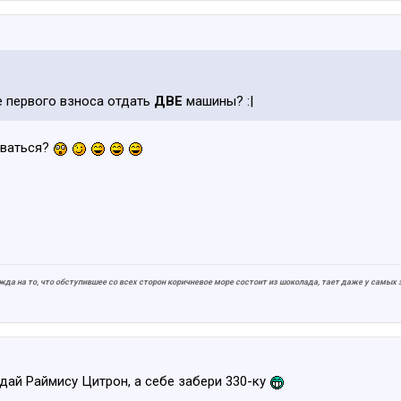
е первого взноса отдать
ДВЕ
машины? :|
оваться?
ежда на то, что обступившее со всех сторон коричневое море состоит из шоколада, тает даже у самых
тдай Раймису Цитрон, а себе забери 330-ку