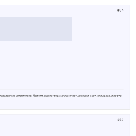
#64
 закаленных оптимистов. Причем, как остроумно замечает реклама, тает не в
руках
, а во рту.
#65