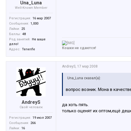
Una_Luna
Well-Known Member
Регистрация:
16 мар 2007
Сообщения:
1,000
Лайки:
25
Баллы:
48
Род занятий:
Не ваше
дело!
Кошки не сдаются!
Адрес:
Tenerife
AndreyS
,
17 мар 2008
Una_Luna сказал(а):
вопрос возник. Мона в качеств
AndreyS
да хоть пять.
Свой человек
только оценят их оптом,ещё деш
Регистрация:
19 июл 2007
Сообщения:
266
Лайки:
16