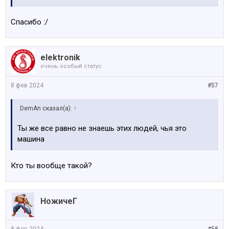
Спасибо :/
elektronik
очень особый статус
8 фев 2024
#57
DemAn сказал(а):
↑
Ты же все равно не знаешь этих людей, чья это
машина
Кто ты вообще такой?
НожичеГ
.
8 фев 2024
#58