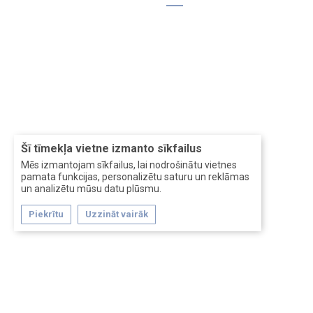
Šī tīmekļa vietne izmanto sīkfailus
Mēs izmantojam sīkfailus, lai nodrošinātu vietnes
pamata funkcijas, personalizētu saturu un reklāmas
un analizētu mūsu datu plūsmu.
Piekrītu
Uzzināt vairāk