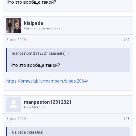
Кто это вообще такой?
klaipeda
Сам не свой человек
8 фев 2024
#42
manpeston12312321 сказал(а):
↑
Кто это вообще такой?
https://bmwclub.lv/members/bibas.2064/
manpeston12312321
New Member
8 фев 2024
#43
klaipeda сказал(а):
↑