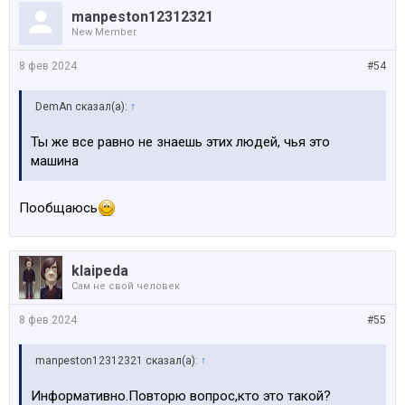
manpeston12312321
New Member
8 фев 2024
#54
DemAn сказал(а):
↑
Ты же все равно не знаешь этих людей, чья это
машина
Пообщаюсь
klaipeda
Сам не свой человек
8 фев 2024
#55
manpeston12312321 сказал(а):
↑
Информативно.Повторю вопрос,кто это такой?