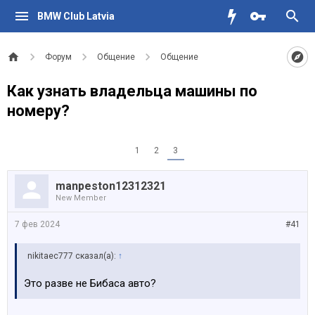
BMW Club Latvia
Форум
Общение
Общение
Как узнать владельца машины по
номеру?
1
2
3
manpeston12312321
New Member
7 фев 2024
#41
nikitaec777 сказал(а):
↑
Это разве не Бибаса авто?