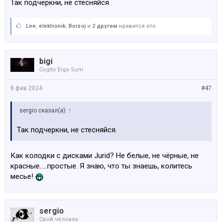
Так подчеркни, не стесняйся.
Lee
,
elektronik
,
Borzoj
и
2 другим
нравится это.
bigi
Cogito Ergo Sum
8 фев 2024
#47
sergio сказал(а):
↑
Так подчеркни, не стесняйся.
Как колодки с дисками Jurid? Не белые, не чёрные, не
красные.....простые. Я знаю, что ты знаешь, колитесь
месье!
sergio
Свой человек