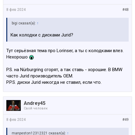
8 фев 2024
#48
bigi сказал(а):
↑
Как колодки с дисками Jurid?
Тут серьёзная тема про Lorinser, а ты с колодками влез.
Нехорошо
P.S. на Nürburgring сгорят, а так ставь - хорошие. В BMW
часто Jurid производитель OEM.
P.P.S. диски Jurid никогда не ставил, если что.
Andrey45
Свой человек
8 фев 2024
#49
manpeston12312321 сказал(а):
↑