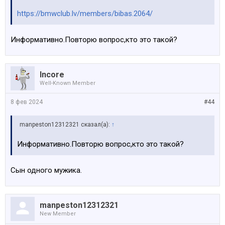
https://bmwclub.lv/members/bibas.2064/
Информативно.Повторю вопрос,кто это такой?
Incore
Well-Known Member
8 фев 2024
#44
manpeston12312321 сказал(а):
↑
Информативно.Повторю вопрос,кто это такой?
Сын одного мужика.
manpeston12312321
New Member