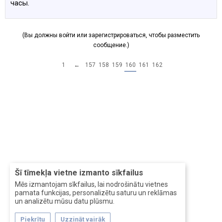
часы.
(Вы должны войти или зарегистрироваться, чтобы разместить
сообщение.)
1
←
157
158
159
160
161
162
Šī tīmekļa vietne izmanto sīkfailus
Mēs izmantojam sīkfailus, lai nodrošinātu vietnes
pamata funkcijas, personalizētu saturu un reklāmas
un analizētu mūsu datu plūsmu.
Piekrītu
Uzzināt vairāk