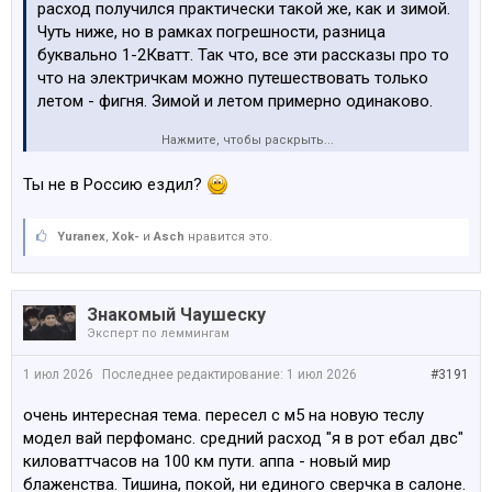
расход получился практически такой же, как и зимой.
Чуть ниже, но в рамках погрешности, разница
буквально 1-2Кватт. Так что, все эти рассказы про то
что на электричкам можно путешествовать только
летом - фигня. Зимой и летом примерно одинаково.
Нажмите, чтобы раскрыть...
Ну и повеселило как на самом деле выглядит "я
заливаю бак за 5 минут, а ты стоишь и заряжаешься
Ты не в Россию ездил?
полчаса". По факту, летом на трассе зарядиться
оказывается быстрее, чем
заправиться с очередью
к колонке,
Yuranex
,
Xok-
а потом к кассе.
и
Asch
нравится это.
Знакомый Чаушеску
Эксперт по леммингам
1 июл 2026
Последнее редактирование:
1 июл 2026
#3191
очень интересная тема. пересел с м5 на новую теслу
модел вай перфоманс. средний расход "я в рот ебал двс"
киловаттчасов на 100 км пути. аппа - новый мир
блаженства. Тишина, покой, ни единого сверчка в салоне.