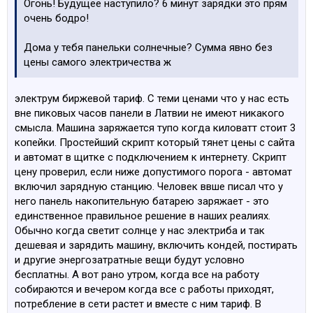
Огонь! Будущее наступило? 6 минут зарядки это прям
очень бодро!
Дома у тебя панельки солнечные? Сумма явно без
цены самого электричества ж
электрум биржевой тариф. С теми ценами что у нас есть
вне пиковых часов панели в Латвии не имеют никакого
смысла. Машина заряжается тупо когда киловатт стоит 3
копейки. Простейший скрипт который тянет цены с сайта
и автомат в щитке с подключением к интернету. Скрипт
цену проверил, если ниже допустимого порога - автомат
включил зарядную станцию. Человек ввше писал что у
него панель накопительную батарею заряжает - это
единственное правильное решение в наших реалиях.
Обычно когда светит солнце у нас электриба и так
дешевая и зарядить машину, включить кондей, постирать
и другие энергозатратные вещи будут условно
бесплатны. А вот рано утром, когда все на работу
собираются и вечером когда все с работы приходят,
потребление в сети растет и вместе с ним тариф. В