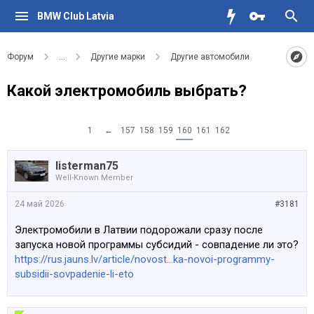
BMW Club Latvia
Форум
...
Другие марки
Другие автомобили
Какой электромобиль выбрать?
1
←
157
158
159
160
161
162
listerman75
Well-Known Member
24 май 2026
#3181
Электромобили в Латвии подорожали сразу после
запуска новой программы субсидий - совпадение ли это?
https://rus.jauns.lv/article/novost...ka-novoi-programmy-
subsidii-sovpadenie-li-eto