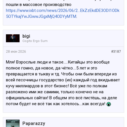
пошли в массовое производство
https://www.ixbt.com/news/2026/06/2...EkZzEkdDE3ODI1ODk
5OTYkajYwJGwwJGgxMjQ4ODYyMTM
.
bigi
Cogito Ergo Sum
28 июн 2026
#3187
Мля! Взрослые люди и такое.....Китайцы это вообще
полное гомно, да новое, да чётко....5 лет и это
превращается в тыкву и тд. Чтобы они были впереди из
всей песочницы государство (их) каждый год вкидывает
кучу миллиардов в этот бизнес! Всё уже по полкам
разложено ими же самими, только конечно не на
официальных сайтах! В общем это всё пистёшь, на деле
потом будет не всё так как хотелось....как всегда!
Paparazzy