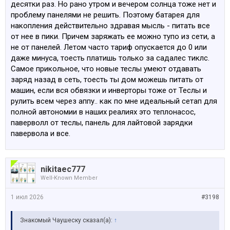
десятки раз. Но рано утром и вечером солнца тоже нет и
проблему панелями не решить. Поэтому батарея для
накопления действительно здравая мысль - питать все
от нее в пики. Причем заряжать ее можно тупо из сети, а
не от панелей. Летом часто тариф опускается до 0 или
даже минуса, тоесть платишь только за садалес тиклс.
Самое прикольное, что новые теслы умеют отдавать
заряд назад в сеть, тоесть ты дом можешь питать от
машин, если вся обвязки и инверторы тоже от Теслы и
рулить всем через аппу.. как по мне идеальный сетап для
полной автономии в наших реалиях это теплонасос,
паверволл от теслы, панель для лайтовой зарядки
павервола и все.
nikitaec777
Well-Known Member
1 июл 2026
#3198
Знакомый Чаушеску сказал(а):
↑