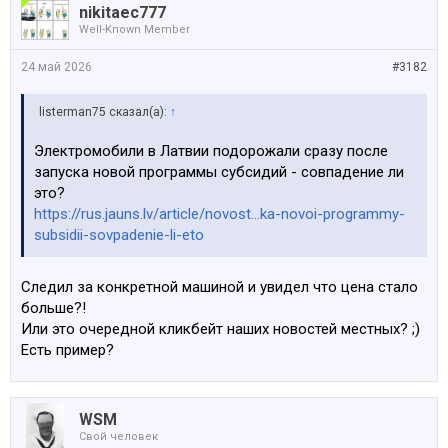
nikitaec777
Well-Known Member
24 май 2026
#3182
listerman75 сказал(а):
↑
Электромобили в Латвии подорожали сразу после
запуска новой программы субсидий - совпадение ли
это?
https://rus.jauns.lv/article/novost...ka-novoi-programmy-
subsidii-sovpadenie-li-eto
Следил за конкретной машиной и увидел что цена стало
больше?!
Или это очередной кликбейт наших новостей местных? ;)
Есть пример?
WSM
Свой человек