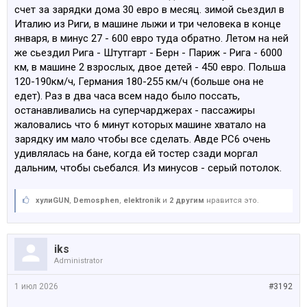
счет за зарядки дома 30 евро в месяц. зимой сьездил в
Италию из Риги, в машине лыжи и три человека в конце
января, в минус 27 - 600 евро туда обратно. Летом на ней
же сьездил Рига - Штутгарт - Берн - Париж - Рига - 6000
км, в машине 2 взрослых, двое детей - 450 евро. Польша
120-190км/ч, Германия 180-255 км/ч (больше она не
едет). Раз в два часа всем надо было поссать,
останавливались на суперчарджерах - пассажиры
жаловались что 6 минут которых машине хватало на
зарядку им мало чтобы все сделать. Авде РС6 очень
удивлялась на бане, когда ей тостер сзади моргал
дальним, чтобы сьебался. Из минусов - серый потолок.
хулиGUN
,
Demosphen
,
elektronik
и
2 другим
нравится это.
iks
Administrator
1 июл 2026
#3192