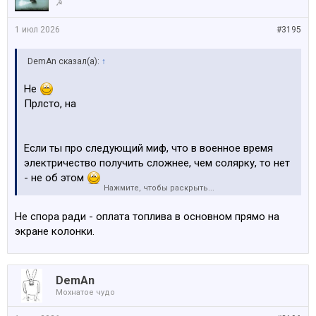
☭
1 июл 2026
#3195
DemAn сказал(а):
↑
Не
Прлсто, на
Если ты про следующий миф, что в военное время
электричество получить сложнее, чем солярку, то нет
- не об этом
Нажмите, чтобы раскрыть...
Я про то, что трассах заправки устроены немного по-
Не спора ради - оплата топлива в основном прямо на
другому, чем в городах.
экране колонки.
На больших заправках ты заливаешь топливо, идёшь в
магазин до которого идти как через футбольное
поле, на кассу стоит человек 10, каждый выбирает
DemAn
что-то ещё кроме топлива... кому хот-дог, кому
Мохнатое чудо
сигареты, кому виньетку... очередь очень не быстрая..
расплачиваешься за топливо..идёшь убирать машину