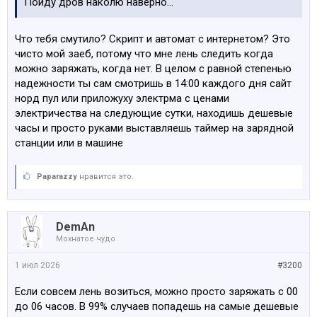
Пойду дров наколю наверно…
Летом часто тариф опускается до 0 или даже минуса,
тоесть платишь только за садалес тиклс. Самое
Что тебя смутило? Скрипт и автомат с интернетом? Это
прикольное, что новые теслы умеют отдавать заряд
чисто мой заеб, потому что мне лень следить когда
назад в сеть, тоесть ты дом можешь питать от машин,
можно заряжать, когда нет. В целом с равной степенью
если вся обвязки и инверторы тоже от Теслы и рулить
надежности ты сам смотришь в 14:00 каждого дня сайт
всем через аппу.. как по мне идеальный сетап для
норд пул или приложуху электрма с ценами
полной автономии в наших реалиях это теплонасос,
электричества на следующие сутки, находишь дешевые
паверволл от теслы, панель для лайтовой зарядки
часы и просто руками выставляешь таймер на зарядной
павервола и все.
станции или в машине
Paparazzy
нравится это.
DemAn
Мохнатое чудо
1 июл 2026
#3200
Если совсем лень возиться, можно просто заряжать с 00
до 06 часов. В 99% случаев попадешь на самые дешевые