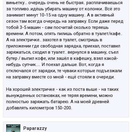
виньетку... очередь очень не быстрая.. расплачиваешься
за топливо..идёшь убирать машину от колонки.. Всё это
занимает минут 10-15 на одну машину.. А в активный
сезон там всегда очередь на заправку. Если даже перед
тобой 3-5 машин - сам посчитай сколько теряешь
времени. А потом, опять пилишь обратно в туалет/кафе..
А на электричке.. захотел в туалет, смотришь в
приложении где свободная зарядка, приехал, поставил
заряжаться, сходил в туалет.. вернулся в машину, съел
бутер / выпил кофе, или зашёл в кафешку, взял какой-
нибудь супчик..... И поехал дальше. Вот, когда я
отключался от зарядки, те чуваки которые подъезжали
на заправку вместе со мной - ещё стояли в очереди.
На хорошей электричке - как из поста выше - на таких
вынужденных остановках, не теряя времени, можно
полностью заряжать батарею. А на моей древней
добавлять километров 150-200.
Paparazzy