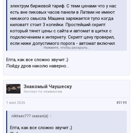
электрум биржевой тариф. С теми ценами что у нас
есть вне пиковых часов панели в Латвии не имеют
никакого смысла. Машина заряжается тупо когда
киловатт стоит 3 копейки. Простейший скрипт
который тянет цены с сайта и автомат в щитке с
подключением к интернету. Скрипт цену проверил,
если ниже допустимого порога - автомат включил
Нажмите, чтобы раскрыть...
зарядную станцию. Человек ввше писал что у него
панель накопительную батарею заряжает - это
Епта, как все сложно звучит ;)
единственное правильное решение в наших реалиях.
Пойду дров наколю наверно…
Обычно когда светит солнце у нас электриба и так
дешевая и зарядить машину, включить кондей,
постирать и другие энергозатратные вещи будут
Знакомый Чаушеску
условно бесплатны. А вот рано утром, когда все на
Эксперт по леммингам
работу собираются и вечером когда все с работы
приходят, потребление в сети растет и вместе с ним
1 июл 2026
#3199
тариф. В десятки раз. Но рано утром и вечером
солнца тоже нет и проблему панелями не решить.
nikitaec777 сказал(а):
↑
Поэтому батарея для накопления действительно
здравая мысль - питать все от нее в пики. Причем
Епта, как все сложно звучит ;)
заряжать ее можно тупо из сети, а не от панелей.