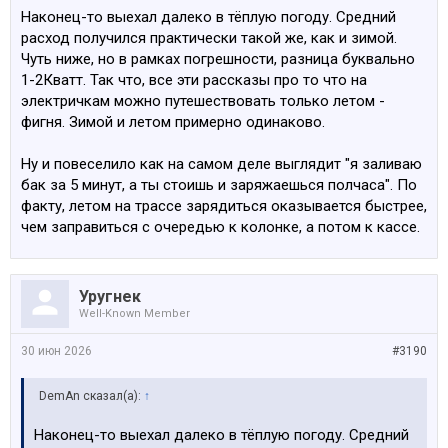
Наконец-то выехал далеко в тёплую погоду. Средний
расход получился практически такой же, как и зимой.
Чуть ниже, но в рамках погрешности, разница буквально
1-2Кватт. Так что, все эти рассказы про то что на
электричкам можно путешествовать только летом -
фигня. Зимой и летом примерно одинаково.
Ну и повеселило как на самом деле выглядит "я заливаю
бак за 5 минут, а ты стоишь и заряжаешься полчаса". По
факту, летом на трассе зарядиться оказывается быстрее,
чем заправиться с очередью к колонке, а потом к кассе.
Уругнек
Well-Known Member
30 июн 2026
#3190
DemAn сказал(а):
↑
Наконец-то выехал далеко в тёплую погоду. Средний