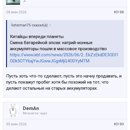
☭
28 июн 2026
#3188
listerman75 сказал(а):
↑
Китайцы впереди планеты.
Смена батарейной эпохи: натрий-ионные
аккумуляторы пошли в массовое производство
https://www.ixbt.com/news/2026/06/2...EkZzEkdDE3ODI1
ODk5OTYkajYwJGwwJGgxMjQ4ODYyMTM
.
Пусть хоть что-то сделают, пусть это начну продавать, и
пусть покажут пробег хотя бы похожий на тот, что
делают остальные на старых аккумуляторах.
DemAn
Мохнатое чудо
30 июн 2026
#3189