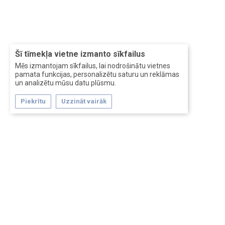
Šī tīmekļa vietne izmanto sīkfailus
Mēs izmantojam sīkfailus, lai nodrošinātu vietnes
pamata funkcijas, personalizētu saturu un reklāmas
un analizētu mūsu datu plūsmu.
Piekrītu
Uzzināt vairāk
Forum software by XenForo™
Перевод:
XF-Russia.ru