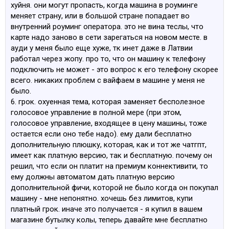
хуйня. они могут пропасть, когда машина в роуминге
меняет страну, или в большой стране попадает во
внутренний роуминг оператора. это не вина теслы, что
карте надо заново в сети зарегаться на новом месте. в
ауди у меня было еще хуже, тк инет даже в Латвии
работал через жопу. про то, что он машину к телефону
подключить не может - это вопрос к его телефону скорее
всего. никаких проблем с вайфаем в машине у меня не
было.
6. грок. охуенная тема, которая заменяет бесполезное
голосовое управление в полной мере (при этом,
голосовое управление, входящее в цену машины, тоже
остается если оно тебе надо). ему дали бесплатно
дополнительную плюшку, которая, как и тот же чатгпт,
имеет как платную версию, так и бесплатную. почему он
решил, что если он платит на премиум коннективити, то
ему должны автоматом дать платную версию
дополнительной фичи, которой не было когда он покупал
машину - мне непонятно. хочешь без лимитов, купи
платный грок. иначе это получается - я купил в вашем
магазине бутылку колы, теперь давайте мне бесплатно