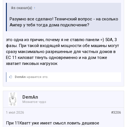
солнца тоже нет и проблему панелями не решить.
iks сказал(а):
↑
Поэтому батарея для накопления действительно
здравая мысль - питать все от нее в пики. Причем
Разумно все сделано! Техничский вопрос - на сколько
заряжать ее можно тупо из сети, а не от панелей.
Ампер у тебя тогда дома подключение?
Летом часто тариф опускается до 0 или даже минуса,
тоесть платишь только за садалес тиклс. Самое
это одна из причин, почему я не ставлю панели =) 50А, 3
прикольное, что новые теслы умеют отдавать заряд
фазы. При такой входящей мощности обе машины могут
назад в сеть, тоесть ты дом можешь питать от машин,
сразу максимально разрешенные для частных домов в
если вся обвязки и инверторы тоже от Теслы и рулить
ЕС 11 киловат тянуть одновременно и на дом тоже
всем через аппу.. как по мне идеальный сетап для
хватает пиковых нагрузок
полной автономии в наших реалиях это теплонасос,
паверволл от теслы, панель для лайтовой зарядки
павервола и все.
DemAn
нравится это.
DemAn
Мохнатое чудо
1 июл 2026
#3206
При 11Кватт уже имеет смысл ловить дешевое