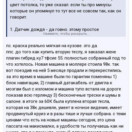
цвет потолка, то уже сказал. если ты про минусы
которые он упомянул то тут все не совсем так, как он
говорит.
1. Датчик дождя - да говно. этому простое
Нажмите, чтобы раскрыть...
обьяснение - он работает через камеру, а не как мы
привыкли.
пс. краска реально мягкая на кузове. это да.
2. Фантомное торможение на круизе - да есть
ппс. до того как купить вторую теслу, я заказал жене
нюансы. но я с этим нашел как жить. тупо держишь
плагин гибрид ку7 тфсие 55. полностью собранный под то
ногу на педали газа. в целом он говорит что
что хотелось. Новая машина в моллере стоила 98к. так
пользуется селф-драйв автопилотом, который
вот поездив на ней 5 месяце продали и перекрестились.
официально в Европе работает только Голландии,
за это время в машине были по гарантии поменяны 1)
Литве и Эстонии месяц как. Все остальные страны
блок навигации, 2) главный датакабель от двигла к
надо воспринимать через призму того, что чел
мозгам был с изломом и машина тупо встала на дороге
пользуется неподдерживаемой в его регионе услугой
показав всю герлянду 3) бесконечные трески и шумы в
со всеми вытекающими последствиями.
салоне. в итоге за 60К была куплена вторая тесла,
3. Пятна в салоне это чисто вкусовщина. в Бмв у меня
которая на 38к дешевле, умеет в ночное видение, имеет
было все тоже самое, как и заломы на коже. С той
продвинутый круиз и в разы тише и лучше собрана. с теми
разницей что кожа в бмв чистилась хуево почему-то,
ценами что есть на новые машины сегодня, это цена
а в тесле все убирается влажной тряпкой. на белом
пассата на макисмалке, а удобоств ты получаешь как ни
салоне у меня даже следов от джинсов особо не