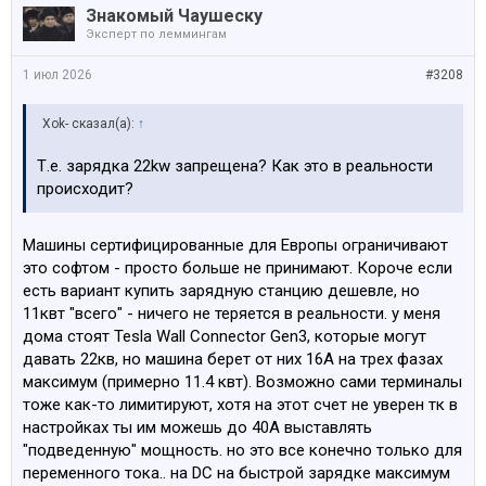
Знакомый Чаушеску
Эксперт по леммингам
1 июл 2026
#3208
Xok- сказал(а):
↑
Т.е. зарядка 22kw запрещена? Как это в реальности
происходит?
Машины сертифицированные для Европы ограничивают
это софтом - просто больше не принимают. Короче если
есть вариант купить зарядную станцию дешевле, но
11квт "всего" - ничего не теряется в реальности. у меня
дома стоят Tesla Wall Connector Gen3, которые могут
давать 22кв, но машина берет от них 16А на трех фазах
максимум (примерно 11.4 квт). Возможно сами терминалы
тоже как-то лимитируют, хотя на этот счет не уверен тк в
настройках ты им можешь до 40А выставлять
"подведенную" мощность. но это все конечно только для
переменного тока.. на DC на быстрой зарядке максимум