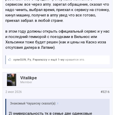
сервисом. все через аппу. зарегал обращение, сказал что
надо чинить, выбрал время, приехал к сервису на стоянку,
кинул машину, получил в аппу увед что все готово,
приехал забрал. в любой стране.
в этом году должны открыть официальный сервис и у нас
и последний гемморой с поездками в Вильнюс или
Хельсинки тоже будет решен (как и цены на Каско изза
отсутсвия дилера в Латвии).
хулиGUN
,
Ру
,
Paparazzy
и
ещё 1-му
нравится это.
Vitalikpe
Member
2 июл 2026
#3216
Знакомый Чаушеску сказал(а):
↑
2) универсальность тк в семье две одинковые