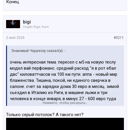
Конец.
bigi
Cogito Ergo Sum
2 июл 2026
#3211
Знакомый Чаушеску сказал(а):
↑
очень интересная тема. пересел с м5 на новую теслу
модел вай перфоманс. средний расход "я в рот ебал
двс" киловаттчасов на 100 км пути. аппа - новый мир
блаженства. Тишина, покой, ни единого сверчка в
салоне. счет за зарядки дома 30 евро в месяц. зимой
сьездил в Италию из Риги, в машине лыжи и три
человека в конце января, в минус 27 - 600 евро туда
Нажмите, чтобы раскрыть...
обратно. Летом на ней же сьездил Рига - Штутгарт -
Берн - Париж - Рига - 6000 км, в машине 2 взрослых,
Только серый потолок? А такого нет?
двое детей - 450 евро. Польша 120-190км/ч, Германия
180-255 км/ч (больше она не едет). Раз в два часа
всем надо было поссать, останавливались на