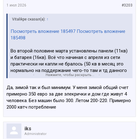
1 июл 2026
#3203
Vitalikpe сказал(а):
↑
Посмотреть вложение 185497
Посмотреть вложение
185498
Во второй половине марта установлены панели (11кв)
и батарея (16кв). Всё что начиная с апреля из сети
практически ни капли не бралось (50 кв в месяц это
нормально на поддержание чего-то там и тд данного
Нажмите, чтобы раскрыть...
комплекта). 2 машины (электро и плаг ин), но пробеги
не большие, поэтому так удаётся.
Да, зимой так и был минимум. У меня зимой общий счет
Тариф пока что биржевой, но я так посмотрел
примерно 350 евро за две элекрички и дом где живут 4
прошлую зиму, ночью ниже 12 центов почти не было.
человека. Без машин было 300. Летом 200-220. Примерно
Может к зиме и на фикс надо перейти будет.
2000 квтч потребление
iks
Administrator