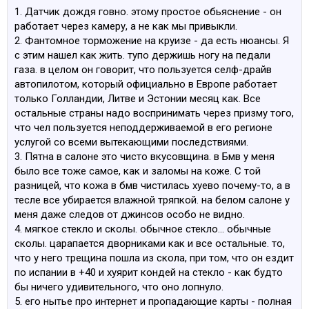
1. Датчик дождя говно. этому простое обьяснение - он
работает через камеру, а не как мы привыкли.
2. Фантомное торможение на круизе - да есть нюансы. Я
с этим нашел как жить. тупо держишь ногу на педали
газа. в целом он говорит, что пользуется селф-драйв
автопилотом, который официально в Европе работает
только Голландии, Литве и Эстонии месяц как. Все
остальные страны надо воспринимать через призму того,
что чел пользуется неподдерживаемой в его регионе
услугой со всеми вытекающими последствиями.
3. Пятна в салоне это чисто вкусовщина. в Бмв у меня
было все тоже самое, как и заломы на коже. С той
разницей, что кожа в бмв чистилась хуево почему-то, а в
тесле все убирается влажной тряпкой. на белом салоне у
меня даже следов от джинсов особо не видно.
4. мягкое стекло и сколы. обычное стекло... обычные
сколы. царапается дворниками как и все остальные. то,
что у него трещина пошла из скола, при том, что он ездит
по испании в +40 и хуярит кондей на стекло - как будто
бы ничего удивительного, что оно лопнуло.
5. его нытье про интернет и пропадающие карты - полная