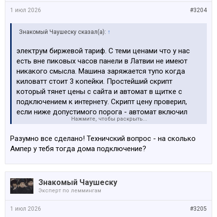
1 июл 2026
#3204
Знакомый Чаушеску сказал(а):
↑
электрум биржевой тариф. С теми ценами что у нас
есть вне пиковых часов панели в Латвии не имеют
никакого смысла. Машина заряжается тупо когда
киловатт стоит 3 копейки. Простейший скрипт
который тянет цены с сайта и автомат в щитке с
подключением к интернету. Скрипт цену проверил,
если ниже допустимого порога - автомат включил
Нажмите, чтобы раскрыть...
зарядную станцию. Человек ввше писал что у него
панель накопительную батарею заряжает - это
Разумно все сделано! Техничский вопрос - на сколько
единственное правильное решение в наших реалиях.
Ампер у тебя тогда дома подключение?
Обычно когда светит солнце у нас электриба и так
дешевая и зарядить машину, включить кондей,
постирать и другие энергозатратные вещи будут
Знакомый Чаушеску
условно бесплатны. А вот рано утром, когда все на
Эксперт по леммингам
работу собираются и вечером когда все с работы
приходят, потребление в сети растет и вместе с ним
1 июл 2026
#3205
тариф. В десятки раз. Но рано утром и вечером