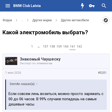
BMW Club Latvia
Форум
...
Другие марки
Другие автомобили
Какой электромобиль выбрать?
1
←
157
158
159
160
161
162
Знакомый Чаушеску
Эксперт по леммингам
1 июл 2026
#3201
DemAn сказал(а):
↑
Если совсем лень возиться, можно просто заряжать с
00 до 06 часов. В 99% случаев попадешь на самые
дешевые часы.