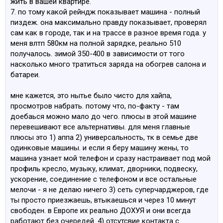
жить в вашей квартире.
7. по тому какой рейндж показывает машина - полный
пиздеж. она максимально правду показывает, проверял
сам как в городе, так и на трассе в разное время года. у
меня влтп 580км на полной зарядке, реально 510
получалось. зимой 350-400 в зависимости от того
насколько много тратиться заряда на обогрев салона и
батареи.
мне кажется, это нытье было чисто для хайпа,
просмотров набрать. потому что, по-факту - там
доебаься можно мало до чего. плюсы в этой машине
перевешивают все альтернативы. для меня главные
плюсы это 1) аппа 2) универсальность, тк в семье две
одинковые машины. и если я беру машину жены, то
машина узнает мой телефон и сразу настраивает под мой
профиль кресло, музыку, климат, дворники, подвеску,
ускорение, соединение с телефоном и все остальные
мелочи - я не делаю ничего 3) сеть суперчарджеров, где
ты просто приезжаешь, втыкаешься и через 10 минут
свободен. в Европе их реально ДОХУЯ и они всегда
работают без очередей. 4) отсутсвие контакта с