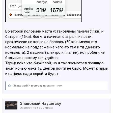
паверволл от теслы, панель для лайтовой зарядки
павервола и все.
Во второй половине марта установлены панели (11кв) и
батарея (16кв). Всё что начиная с апреля из сети
практически ни капли не бралось (50 кв в месяц это
нормально на поддержание чего-то там и тд данного
комплекта). 2 машины (электро и плаг ин), но пробеги не
большие, поэтому так удаётся.
Тариф пока что биржевой, но я так посмотрел прошлую
зиму, ночью ниже 12 центов почти не было. Может к зиме
и на фикс надо перейти будет.
Знакомый Чаушеску
нравится это.
Знакомый Чаушеску
Эксперт по леммингам