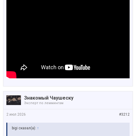
суперчарджерах - пассажиры жаловались что 6 минут
которых машине хватало на зарядку им мало чтобы
все сделать. Авде РС6 очень удивлялась на бане,
когда ей тостер сзади моргал дальним, чтобы
сьебался. Из минусов - серый потолок.
Знакомый Чаушеску
Эксперт по леммингам
2 июл 2026
#3212
bigi сказал(а):
↑