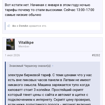
Вот кстати нет. Начиная с января в этом году ночью
тарифы почему то стали высокими. Сейчас 13:00-17:00
самые низкие обычно
iks
и
DemAn
нравится это.
Vitalikpe
Member
1 июл 2026
#3202
Знакомый Чаушеску сказал(а):
↑
электрум биржевой тариф. С теми ценами что у нас
есть вне пиковых часов панели в Латвии не имеют
никакого смысла. Машина заряжается тупо когда
киловатт стоит 3 копейки. Простейший скрипт
который тянет цены с сайта и автомат в щитке с
подключением к интернету. Скрипт цену проверил,
если ниже допустимого порога - автомат включил