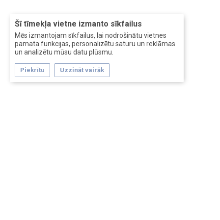
Šī tīmekļa vietne izmanto sīkfailus
Mēs izmantojam sīkfailus, lai nodrošinātu vietnes
pamata funkcijas, personalizētu saturu un reklāmas
un analizētu mūsu datu plūsmu.
Piekrītu
Uzzināt vairāk
Forum software by XenForo™
Перевод:
XF-Russia.ru
Сделано в
Entrypoint