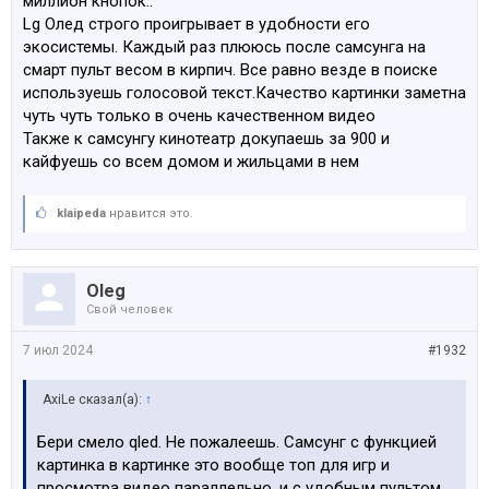
миллион кнопок..
Lg Олед строго проигрывает в удобности его
экосистемы. Каждый раз плююсь после самсунга на
смарт пульт весом в кирпич. Все равно везде в поиске
используешь голосовой текст.Качество картинки заметна
чуть чуть только в очень качественном видео
Также к самсунгу кинотеатр докупаешь за 900 и
кайфуешь со всем домом и жильцами в нем
klaipeda
нравится это.
Oleg
Свой человек
7 июл 2024
#1932
AxiLe сказал(а):
↑
Бери смело qled. Не пожалеешь. Самсунг с функцией
картинка в картинке это вообще топ для игр и
просмотра видео параллельно, и с удобным пультом