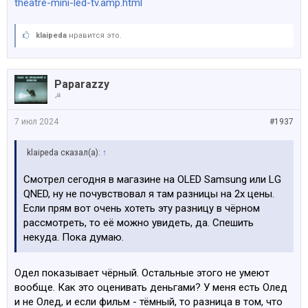
theatre-mini-led-tv.amp.html
klaipeda
нравится это.
Paparazzy
☭
7 июл 2024
#1937
klaipeda сказал(а):
↑
Смотрел сегодня в магазине на ОLED Samsung или LG
QNED, ну не почувствовал я там разницы на 2x цены.
Если прям вот очень хотеть эту разницу в чёрном
рассмотреть, то её можно увидеть, да. Спешить
некуда. Пока думаю.
Одел показывает чёрный. Остальные этого не умеют
вообще. Как это оценивать деньгами? У меня есть Олед
и не Олед, и если фильм - тёмный, то разница в том, что