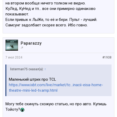
на втором вообще ничего толком не видно.
КуЛед, КуНед и тп… все они примерно одинаково
показывают.
Если привык к ЛыЖе, то её и бери. Пульт - лучший.
Самсунг задолбает скорее всего. Ибо говно.
Paparazzy
☭
7 июл 2024
#1938
listerman75 сказал(а):
↑
Маленький штрих про TCL
https://www.ixbt.com/live/market/tc...inacii-eisa-home-
theatre-mini-led-tv.amp.html
Могу тебе скинуть схожую статью, но про авто. Купишь
Тойоту?