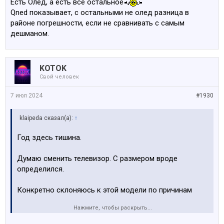
Есть Олед, а есть всё остальное
Qned показывает, с остальными не олед разница в
районе погрешности, если не сравнивать с самым
дешманом.
KOTOK
Свой человек
7 июл 2024
#1930
klaipeda сказал(а):
↑
Год здесь тишина.
Думаю сменить телевизор. С размером вроде
определился.
Конкретно склоняюсь к этой модели по причинам
Нажмите, чтобы раскрыть...
1 Соотношение цена/ качество картинки
2 Привык к интерфейсу LG