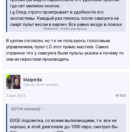
где нет миллион кнопок..
Lg Олед строго проигрывает в удобности его
экосистемы. Каждый раз плююсь после самсунга на
смарт пульт весом в кирпич. Все равно везде в поиске
Нажмите, чтобы раскрыть...
используешь голосовой текст.Качество картинки
заметна чуть чуть только в очень качественном
В целом согласен, но т.к не пользуюсь голосовым
видео
управлением, пульт LG этот прямо мастхев. Самое
Также к самсунгу кинотеатр докупаешь за 900 и
странное что у самсунга были пульты указки и почему то
кайфуешь со всем домом и жильцами в нем
они их перестали производить.
klaipeda
Сам не свой человек
7 июл 2024
#1933
KOTOK сказал(а):
↑
EDGE подсветка, со всеми вытекающими, т.е. все не
хорошо, в этой диагонали до 1000 евро, смотрел бы