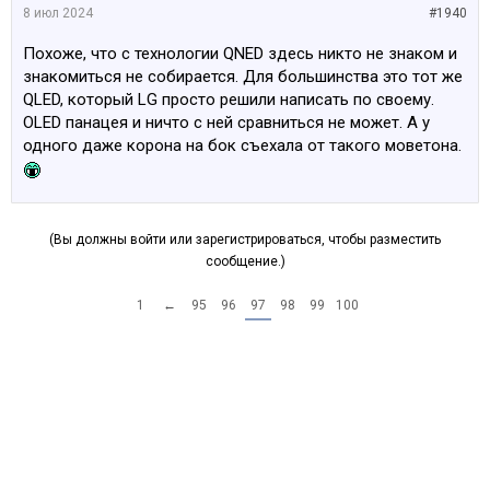
8 июл 2024
#1940
Похоже, что с технологии QNED здесь никто не знаком и
знакомиться не собирается. Для большинства это тот же
QLED, который LG просто решили написать по своему.
OLED панацея и ничто с ней сравниться не может. А у
одного даже корона на бок съехала от такого моветона.
(Вы должны войти или зарегистрироваться, чтобы разместить
сообщение.)
1
←
95
96
97
98
99
100