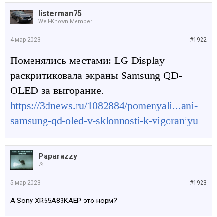
listerman75
Well-Known Member
4 мар 2023
#1922
Поменялись местами: LG Display
раскритиковала экраны Samsung QD-
OLED за выгорание.
https://3dnews.ru/1082884/pomenyali...ani-
samsung-qd-oled-v-sklonnosti-k-vigoraniyu
Paparazzy
☭
5 мар 2023
#1923
А Sony XR55A83KAEP это норм?