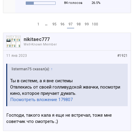
84 голосов
26.5%
1
←
95
96
97
98
99
100
nikitaec777
Well-Known Member
11 янв 2023
#1921
listerman75 сказал(а):
↑
Ты в системе, а я вне системы
Отвлекись от своей голливудской жвачки, посмотри
кино, которое приучает думать.
Посмотреть вложение 179807
Господи, такого кала я еще не встречал, тоже мне
советчик что смотреть ;)