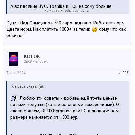
А вот всякие JVC, Toshiba и TCL не хочу больше
Нажмите, чтобы раскрыть...
пробовать. Было изделие из этой серии, благо сдхоло
до окончания гарантии и починить его не смогли.
Купил Лед Самсунг за 580 евро недавно. Работает норм.
Параллельно решился вопрос и с выгоревшим
Цвета норм. Нах платить 1000+ за телик
кому что как
пикселем, который вообще под гарантию не попадал,
обычно.
пока ещё 3 соседних не выгорят.
Немного добавив я взял Лыжу с продлённой
KOTOK
гарантией. Вот тогда я почувствовал пропасть между
Свой человек
изделиями, как в цветоотдаче и разрешении, так и в
работе интерфейса и качестве стокового звука.
7 июл 2024
#1935
Смотрел сегодня в магазине на ОLED Samsung или LG
klaipeda сказал(а):
↑
QNED, ну не почувствовал я там разницы на 2x цены.
Если прям вот очень хотеть эту разницу в чёрном
Люблю эти советы - добавь ещё треть цены и
рассмотреть, то её можно увидеть, да. Спешить
возьми получше (хоть и со своими замарочками). От
некуда. Пока думаю.
слова совсем, ОLED Samsung или LG в аналогичном
размере начинается от 1500 еур.