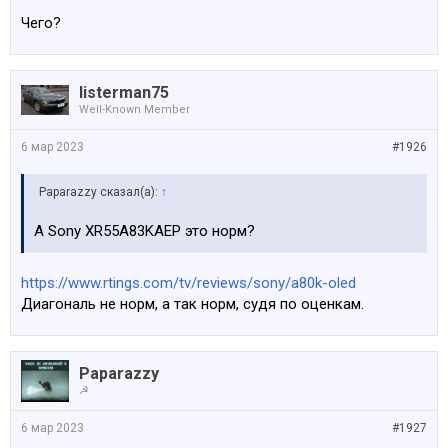
Чего?
listerman75
Well-Known Member
6 мар 2023
#1926
Paparazzy сказал(а):
↑
А Sony XR55A83KAEP это норм?
https://www.rtings.com/tv/reviews/sony/a80k-oled
Диагональ не норм, а так норм, судя по оценкам.
Paparazzy
☭
6 мар 2023
#1927