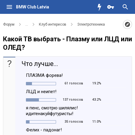
BMW Club Latvia
Форум
...
Клуб интересов
Электротехника
Какой ТВ выбрать - Плазму или ЛЦД или
ОЛЕД?
?
Что лучше...
ПЛАЗМА форева!
61 голосов
19.2%
ЛЦД и неипет!
137 голосов
43.2%
я пенс, смотрю шилялис!
идитенакуйфутуристы!
35 голосов
11.0%
Фелих - падонаг!