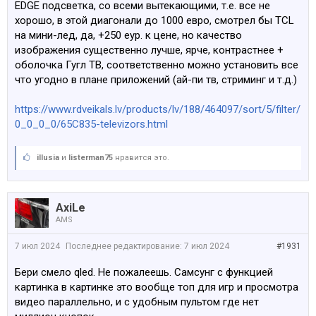
EDGE подсветка, со всеми вытекающими, т.е. все не
3 Magic Remote
хорошо, в этой диагонали до 1000 евро, смотрел бы TCL
на мини-лед, да, +250 еур. к цене, но качество
https://www.rdveikals.lv/products/lv/188/514559/sort/5/fil
изображения существенно лучше, ярче, контрастнее +
ter/0_0_0_0/65QNED813RE-televizors.html
оболочка Гугл ТВ, соответственно можно установить все
что угодно в плане приложений (ай-пи тв, стриминг и т.д.)
Ещё понравился изогнутый экран, но не за ту цену, с
которой они начинаются.
https://www.rdveikals.lv/products/lv/188/464097/sort/5/filter/
0_0_0_0/65C835-televizors.html
Читал тут сравнение OLED, QLED & QNED технологий.
illusia
и
listerman75
нравится это.
Что скажете за QNED технологию?
AxiLe
AMS
7 июл 2024
Последнее редактирование:
7 июл 2024
#1931
Бери смело qled. Не пожалеешь. Самсунг с функцией
картинка в картинке это вообще топ для игр и просмотра
видео параллельно, и с удобным пультом где нет