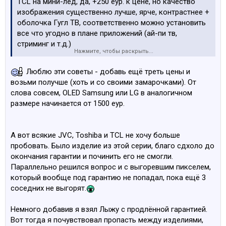
TCL на мини-лед, да, +250 еур. к цене, но качество
изображения существенно лучше, ярче, контрастнее +
оболочка Гугл ТВ, соответственно можно установить
все что угодно в плане приложений (ай-пи тв,
стриминг и т.д.)
Нажмите, чтобы раскрыть...
https://www.rdveikals.lv/products/lv/188/464097/sort/5/fil
Люблю эти советы - добавь ещё треть цены и
ter/0_0_0_0/65C835-televizors.html
возьми получше (хоть и со своими замарочками). От
слова совсем, ОLED Samsung или LG в аналогичном
размере начинается от 1500 еур.
А вот всякие JVC, Toshiba и TCL не хочу больше
пробовать. Было изделие из этой серии, благо сдхоло до
окончания гарантии и починить его не смогли.
Параллельно решился вопрос и с выгоревшим пикселем,
который вообще под гарантию не попадал, пока ещё 3
соседних не выгорят.
Немного добавив я взял Лыжу с продлённой гарантией.
Вот тогда я почувствовал пропасть между изделиями,