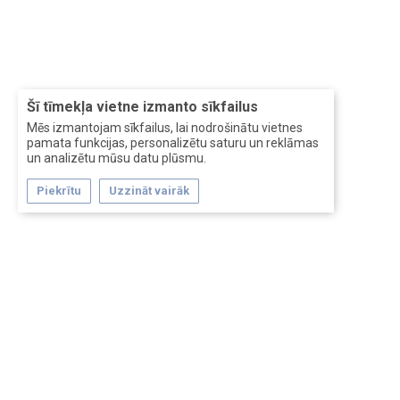
Šī tīmekļa vietne izmanto sīkfailus
Mēs izmantojam sīkfailus, lai nodrošinātu vietnes
pamata funkcijas, personalizētu saturu un reklāmas
un analizētu mūsu datu plūsmu.
Piekrītu
Uzzināt vairāk
Forum software by XenForo™
Перевод:
XF-Russia.ru