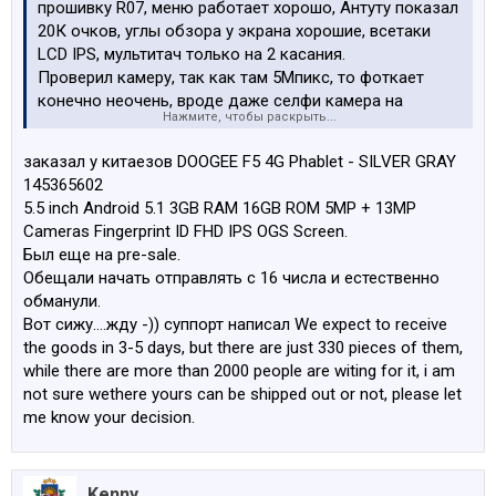
прошивку R07, меню работает хорошо, Антуту показал
20К очков, углы обзора у экрана хорошие, всетаки
LCD IPS, мультитач только на 2 касания.
Проверил камеру, так как там 5Мпикс, то фоткает
конечно неочень, вроде даже селфи камера на
Нажмите, чтобы раскрыть...
2Мпикс фоткает лучше чем задняя. Короче все в
телефоне из описаного выше работает отлично, кроме
заказал у китаезов DOOGEE F5 4G Phablet - SILVER GRAY
камеры, она посредственная.
145365602
Работает дабл-тап и другие жесты.
5.5 inch Android 5.1 3GB RAM 16GB ROM 5MP + 13MP
Когда будет побольше времени, выложу небольшой
Cameras Fingerprint ID FHD IPS OGS Screen.
обзор и примеры видео и фоток.
Был еще на pre-sale.
Обещали начать отправлять с 16 числа и естественно
Пока еще сим-карту не вставлял и GPS не проверил.
обманули.
Поэтому насчет этого ничего не скажу.
Вот сижу....жду -)) суппорт написал We expect to receive
the goods in 3-5 days, but there are just 330 pieces of them,
П.С. Заказывал за 73 ЕУР.
while there are more than 2000 people are witing for it, i am
not sure wethere yours can be shipped out or not, please let
me know your decision.
Kenny