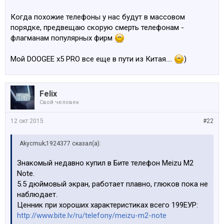
Когда похожие телефоны у нас будут в массовом
порядке, предвещаю скорую смерть телефонам -
флагманам популярных фирм
Мой DOOGEE x5 PRO все еще в пути из Китая....
)
Felix
Свой человек
12 окт 2015
#22
Akycmuk;1924377 сказал(а):
Знакомый недавно купил в Бите телефон Meizu M2
Note.
5.5 дюймовый экран, работает плавно, глюков пока не
наблюдает.
Ценник при хороших характеристиках всего 199ЕУР:
http://www.bite.lv/ru/telefony/meizu-m2-note