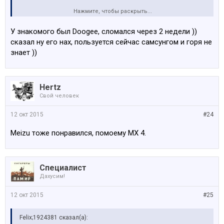
Нажмите, чтобы раскрыть...
Когда похожие телефоны у нас будут в массовом
порядке, предвещаю скорую смерть телефонам -
У знакомого был Doogee, сломался через 2 недели ))
флагманам популярных фирм
сказал ну его нах, пользуется сейчас самсунгом и горя не
знает ))
Мой DOOGEE x5 PRO все еще в пути из Китая....
)
Hertz
Свой человек
12 окт 2015
#24
Meizu тоже понравился, помоему МХ 4.
Специалист
Дахусим!
12 окт 2015
#25
Felix;1924381 сказал(а):