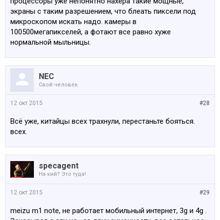
процессоры уже непонятно нахера такие мощные,
экраны с таким разрешением, что блеать пиксели под
микроскопом искать надо. камеры в
100500мегапикселей, а фотают все равно хуже
нормальной мыльницы.
NEC
Свой человек
12 окт 2015
#28
Всё уже, китайцы всех трахнули, перестаньте бояться.
всех.
specagent
На кий? Это туда!
12 окт 2015
#29
meizu m1 note, не работает мобильный интернет, 3g и 4g .