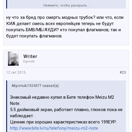
Нажмите, чтобы раскрыть...
Когда похожие телефоны у нас будут в массовом
порядке, предвещаю скорую смерть телефонам -
ну что за бред про смертъ модных трубок? или что, если
флагманам популярных фирм
КИА делает смесь всех европейцев теперь не будут
покупать БМВ/МБ/АУДИ? кто покупал флагманов, так и
Мой DOOGEE x5 PRO все еще в пути из Китая....
)
будет покупать флагманов.
Writer
Egoiste
12 окт 2015
#23
Akycmuk;1924377 сказал(а):
Знакомый недавно купил в Бите телефон Meizu M2
Note.
5.5 дюймовый экран, работает плавно, глюков пока не
наблюдает.
Ценник при хороших характеристиках всего 199ЕУР:
http://www.bite.lv/ru/telefony/meizu-m2-note