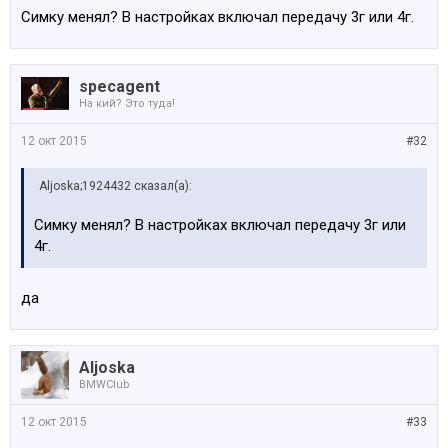
Симку менял? В настройках включал передачу 3г или 4г.
specagent
На кий? Это туда!
12 окт 2015
#32
Aljoska;1924432 сказал(а):
Симку менял? В настройках включал передачу 3г или
4г.
да
Aljoska
BMWClub
12 окт 2015
#33