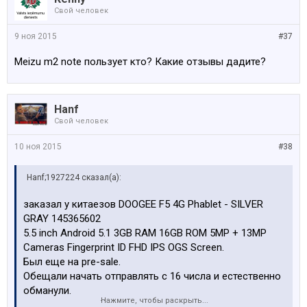
Свой человек
9 ноя 2015
#37
Meizu m2 note пользует кто? Какие отзывы дадите?
Hanf
Свой человек
10 ноя 2015
#38
Hanf;1927224 сказал(а):
заказал у китаезов DOOGEE F5 4G Phablet - SILVER
GRAY 145365602
5.5 inch Android 5.1 3GB RAM 16GB ROM 5MP + 13MP
Cameras Fingerprint ID FHD IPS OGS Screen.
Был еще на pre-sale.
Обещали начать отправлять с 16 числа и естественно
обманули.
Нажмите, чтобы раскрыть...
Вот сижу....жду -)) суппорт написал We expect to receive