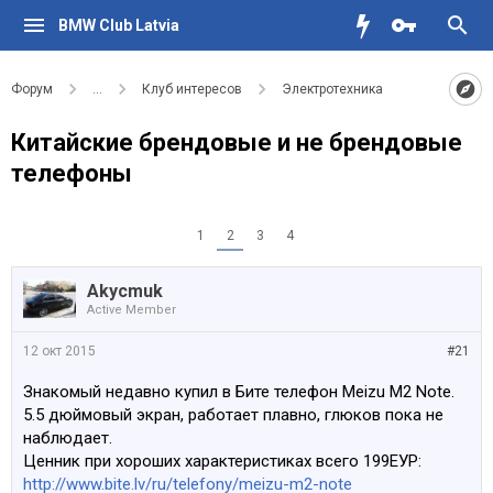
BMW Club Latvia
Форум
...
Клуб интересов
Электротехника
Китайские брендовые и не брендовые
телефоны
1
2
3
4
Akycmuk
Active Member
12 окт 2015
#21
Знакомый недавно купил в Бите телефон Meizu M2 Note.
5.5 дюймовый экран, работает плавно, глюков пока не
наблюдает.
Ценник при хороших характеристиках всего 199ЕУР:
http://www.bite.lv/ru/telefony/meizu-m2-note