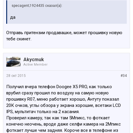
specagent;1924435 сказал(а):
да
Отправь притензии продавашке, может прошивку новую
тебе скинет.
Akycmuk
Active Member
28 окт 2015
#34
Получил вчера телефон Doogee X5 PRO, как только
врубил сразу прошил по воздуху на самую новую
прошивку R07, меню работает хорошо, Антуту показал
20К очков, углы обзора у экрана хорошие, всетаки LCD
IPS, мультитач только на 2 касания.
Проверил камеру, так как там 5Мпикс, то фоткает
конечно неочень, вроде даже селфи камера на 2Мпикс
фоткает лучше чем задняя. Короче все в телефоне из