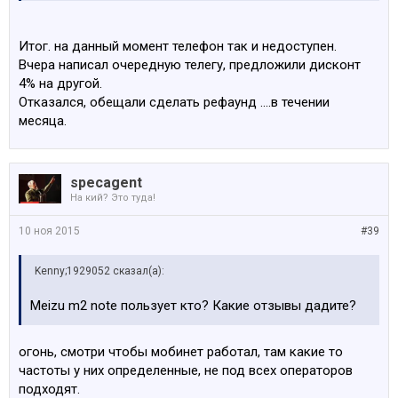
the goods in 3-5 days, but there are just 330 pieces of
them, while there are more than 2000 people are witing
Итог. на данный момент телефон так и недоступен.
for it, i am not sure wethere yours can be shipped out or
Вчера написал очередную телегу, предложили дисконт
not, please let me know your decision.
4% на другой.
Отказался, обещали сделать рефаунд ....в течении
месяца.
specagent
На кий? Это туда!
10 ноя 2015
#39
Kenny;1929052 сказал(а):
Meizu m2 note пользует кто? Какие отзывы дадите?
огонь, смотри чтобы мобинет работал, там какие то
частоты у них определенные, не под всех операторов
подходят.