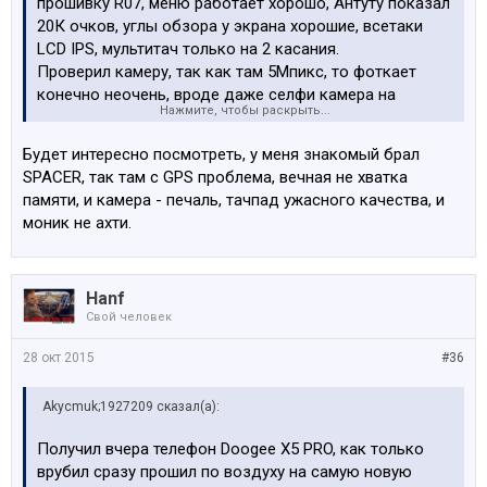
прошивку R07, меню работает хорошо, Антуту показал
20К очков, углы обзора у экрана хорошие, всетаки
LCD IPS, мультитач только на 2 касания.
Проверил камеру, так как там 5Мпикс, то фоткает
конечно неочень, вроде даже селфи камера на
Нажмите, чтобы раскрыть...
2Мпикс фоткает лучше чем задняя. Короче все в
телефоне из описаного выше работает отлично, кроме
Будет интересно посмотреть, у меня знакомый брал
камеры, она посредственная.
SPACER, так там с GPS проблема, вечная не хватка
Работает дабл-тап и другие жесты.
памяти, и камера - печаль, тачпад ужасного качества, и
Когда будет побольше времени, выложу небольшой
моник не ахти.
обзор и примеры видео и фоток.
Пока еще сим-карту не вставлял и GPS не проверил.
Hanf
Поэтому насчет этого ничего не скажу.
Свой человек
П.С. Заказывал за 73 ЕУР.
28 окт 2015
#36
Akycmuk;1927209 сказал(а):
Получил вчера телефон Doogee X5 PRO, как только
врубил сразу прошил по воздуху на самую новую