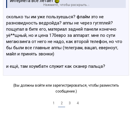
интернета все летает
Нажмите, чтобы раскрыть...
как двусимчная рабочая труба - гуд, батарея тоже
большая, два дня миериги тур
сколько ты им уже пользуешься? флайм это не
разновидность ведройда? аппы не через гуглплей?
пощупал в бите его, материал задней панели конечно
уё**щный, но и цена 170евро за аппарат. мне по сути
мегаюзинга от него не надо, как второй телефон, но что
бы были все главные аппы (телеграм, вацап, еверноут,
майл и принять звонки)
и ещё, там хоумбатн служит как сканер пальца?
(Вы должны войти или зарегистрироваться, чтобы разместить
сообщение.)
1
2
3
4