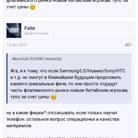
флагманского рынка новым Китайским игрокам, тупо за
счет цены
Felix
Свой человек
12 окт 2015
#27
Akycmuk;1924385 сказал(а):
Ага, я к тому, что если Samsung/LG/Huawei/Sony/HTC
и т.д. не смогут в ближайшем будущем предложить
какието уникальные фичи, то они просто отдадут
часть флагманского рынка новым Китайским игрокам,
тупо за счет цены
ну а какие фишки? отссасывать если только научат
телефон. остальное вопрос операционки и качества
материалов.