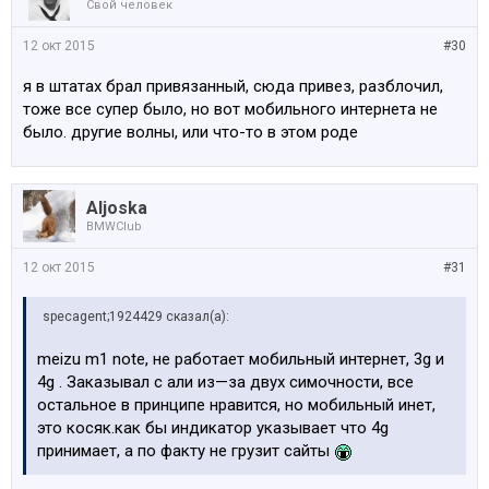
Свой человек
12 окт 2015
#30
я в штатах брал привязанный, сюда привез, разблочил,
тоже все супер было, но вот мобильного интернета не
было. другие волны, или что-то в этом роде
Aljoska
BMWClub
12 окт 2015
#31
specagent;1924429 сказал(а):
meizu m1 note, не работает мобильный интернет, 3g и
4g . Заказывал с али из—за двух симочности, все
остальное в принципе нравится, но мобильный инет,
это косяк.как бы индикатор указывает что 4g
принимает, а по факту не грузит сайты