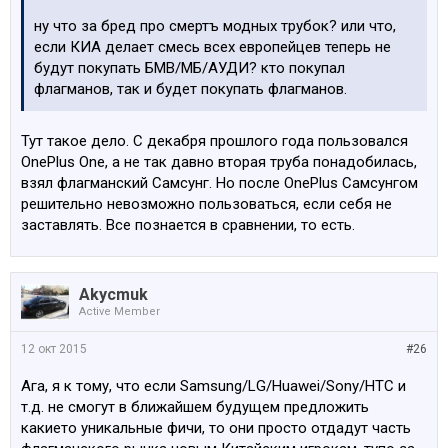
ну что за бред про смертъ модных трубок? или что,
если КИА делает смесь всех европейцев теперь не
будут покупать БМВ/МБ/АУДИ? кто покупал
флагманов, так и будет покупать флагманов.
Тут такое дело. С декабря прошлого года пользовался
OnePlus One, а не так давно вторая труба понадобилась,
взял флагманский Самсунг. Но после OnePlus Самсунгом
решительно невозможно пользоваться, если себя не
заставлять. Все познается в сравнении, то есть.
Akycmuk
Active Member
12 окт 2015
#26
Ага, я к тому, что если Samsung/LG/Huawei/Sony/HTC и
т.д. не смогут в ближайшем будущем предложить
какието уникальные фичи, то они просто отдадут часть