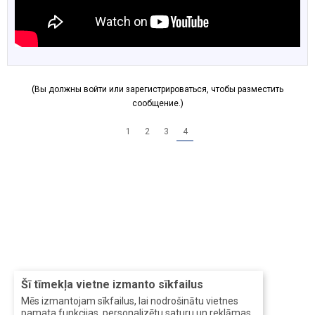
(Вы должны войти или зарегистрироваться, чтобы разместить
сообщение.)
1
2
3
4
Šī tīmekļa vietne izmanto sīkfailus
Mēs izmantojam sīkfailus, lai nodrošinātu vietnes
pamata funkcijas, personalizētu saturu un reklāmas