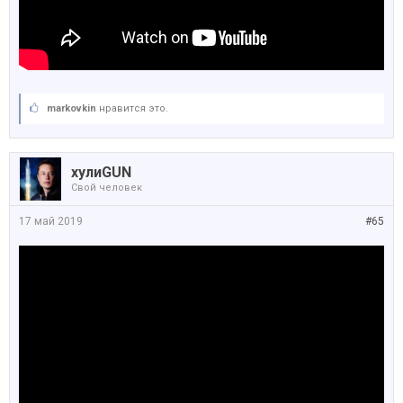
markovkin
нравится это.
хулиGUN
Свой человек
17 май 2019
#65