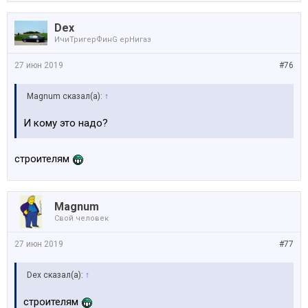
Dex
ИчиТригерФинG ерНигаз
27 июн 2019
#76
Magnum сказал(а):
↑
И кому это надо?
строителям
Magnum
Свой человек
27 июн 2019
#77
Dex сказал(а):
↑
строителям