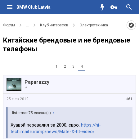
BMW Club Latvia
Форум
...
Клуб интересов
Электротехника
Китайские брендовые и не брендовые
телефоны
1
2
3
4
Paparazzy
☭
25 фев 2019
#61
listerman75 сказал(а):
↑
Хуавэй перевалил за 2000, евро.
https://hi-
tech.mail.ru/amp/news/Mate-X-ht-video/