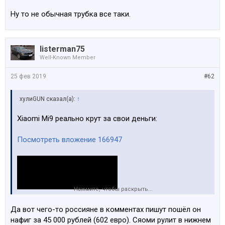
Ну то не обычная трубка все таки.
listerman75
Well-Known Member
25 фев 2019
#62
хулиGUN сказал(а):
↑
Xiaomi Mi9 реально крут за свои деньги:
Посмотреть вложение 166947
Нажмите, чтобы раскрыть...
Да вот чего-то россияне в комментах пишут пошёл он
нафиг за 45 000 рублей (602 евро). Сяоми рулит в нижнем