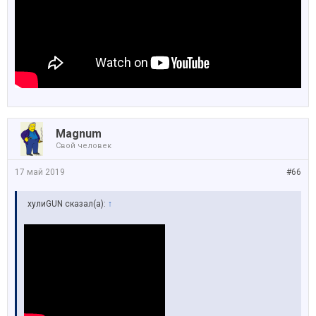
Magnum
Свой человек
17 май 2019
#66
хулиGUN сказал(а):
↑