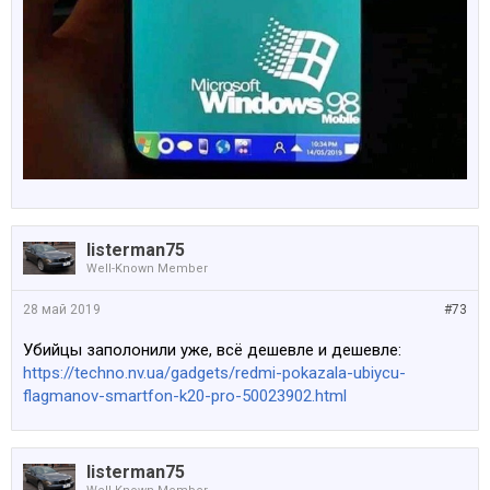
listerman75
Well-Known Member
28 май 2019
#73
Убийцы заполонили уже, всё дешевле и дешевле:
https://techno.nv.ua/gadgets/redmi-pokazala-ubiycu-
flagmanov-smartfon-k20-pro-50023902.html
listerman75