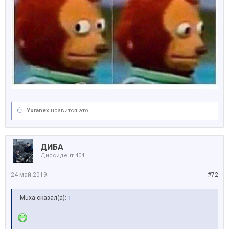
Yuranex
нравится это.
ДИБА
Диссидент 404
24 май 2019
#72
Muxa сказал(а):
↑