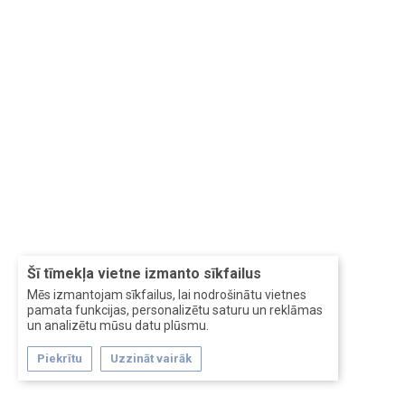
Šī tīmekļa vietne izmanto sīkfailus
Mēs izmantojam sīkfailus, lai nodrošinātu vietnes
pamata funkcijas, personalizētu saturu un reklāmas
un analizētu mūsu datu plūsmu.
Piekrītu
Uzzināt vairāk