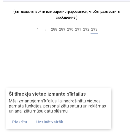
(Вы должны войти или зарегистрироваться, чтобы разместить
сообщение.)
1
←
288
289
290
291
292
293
Šī tīmekļa vietne izmanto sīkfailus
Mēs izmantojam sīkfailus, lai nodrošinātu vietnes
pamata funkcijas, personalizētu saturu un reklāmas
un analizētu mūsu datu plūsmu.
Piekrītu
Uzzināt vairāk