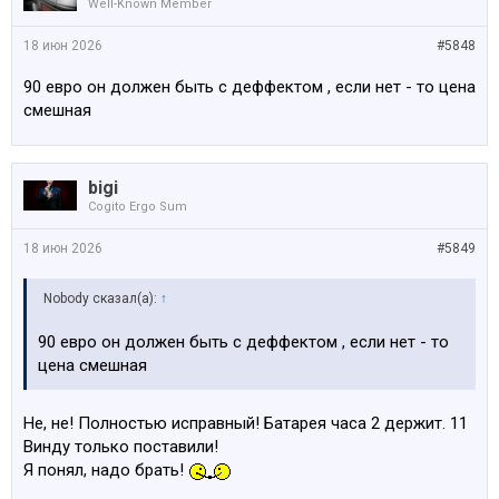
Well-Known Member
18 июн 2026
#5848
90 евро он должен быть с деффектом , если нет - то цена
смешная
bigi
Cogito Ergo Sum
18 июн 2026
#5849
Nobody сказал(а):
↑
90 евро он должен быть с деффектом , если нет - то
цена смешная
Не, не! Полностью исправный! Батарея часа 2 держит. 11
Винду только поставили!
Я понял, надо брать!