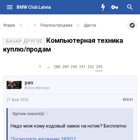
BMW Club Latvia
Форум
...
Покупка/продажа
Другое
Компьютерная техника
БАЗАР ДРУГОЕ
куплю/продам
1
←
288
289
290
291
292
293
pan
Active Member
21 фев 2026
#5841
Уругнек сказал(а):
↑
Надо мож кому кодовый замок на нотик? Бесплатно
Посмотреть вложение 185012