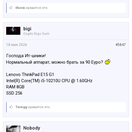
illusia
нравится это.
bigi
Cogito Ergo Sum
18 июн 2026
#5847
Господа Ит-шники!
Нормальный аппарат, можно брать за 90 Еуро?
Lenovo ThinkPad E15 G1
Intel(R) Core(TM) i5-10210U CPU @ 1.60GHz
RAM 8GB
SSD 256
Twingg
нравится это.
Nobody