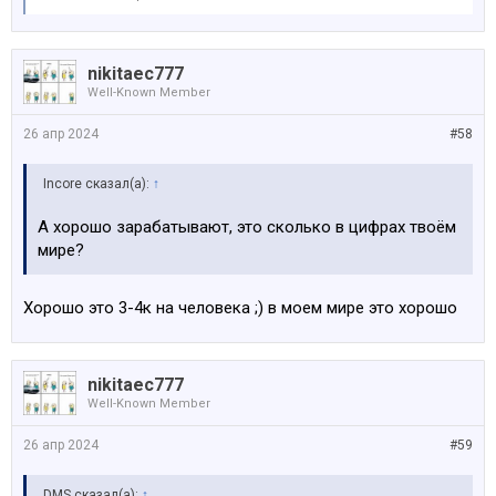
nikitaec777
Well-Known Member
26 апр 2024
#58
Incore сказал(а):
↑
А хорошо зарабатывают, это сколько в цифрах твоём
мире?
Хорошо это 3-4к на человека ;) в моем мире это хорошо
nikitaec777
Well-Known Member
26 апр 2024
#59
DMS сказал(а):
↑