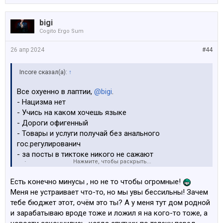
bigi
Cogito Ergo Sum
26 апр 2024
#44
Incore сказал(а):
↑
Все охуенно в лаптии,
@bigi
.
- Нацизма нет
- Учись на каком хочешь языке
- Дороги офигенный
- Товары и услуги получай без анального
гос.регулированич
- за посты в тиктоке никого не сажают
Нажмите, чтобы раскрыть...
- бюджет не трещит по швам, но денег есть только на
хохлов
Есть конечно минусы , но не то чтобы огромные!
Список можно продолжать бесконечно, но зачем,
Меня не устраивает что-то, но мы увы бессильны! Зачем
если вас в этом болоте все устраивает?
тебе бюджет этот, очём это ты? А у меня тут дом родной
Толи дело в Рашке, ну да, ну да ..
и зарабатываю вроде тоже и ложил я на кого-то тоже, а