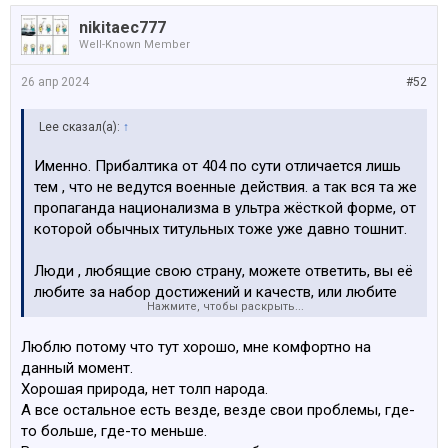
nikitaec777
Well-Known Member
26 апр 2024
#52
Lee сказал(а):
↑
Именно. Прибалтика от 404 по сути отличается лишь
тем , что не ведутся военные действия. а так вся та же
пропаганда национализма в ультра жёсткой форме, от
которой обычных титульных тоже уже давно тошнит.
Люди , любящие свою страну, можете ответить, вы её
любите за набор достижений и качеств, или любите
Нажмите, чтобы раскрыть...
вопреки , осознавая реальное положение дел?
Люблю потому что тут хорошо, мне комфортно на
данный момент.
Хорошая природа, нет толп народа.
А все остальное есть везде, везде свои проблемы, где-
то больше, где-то меньше.