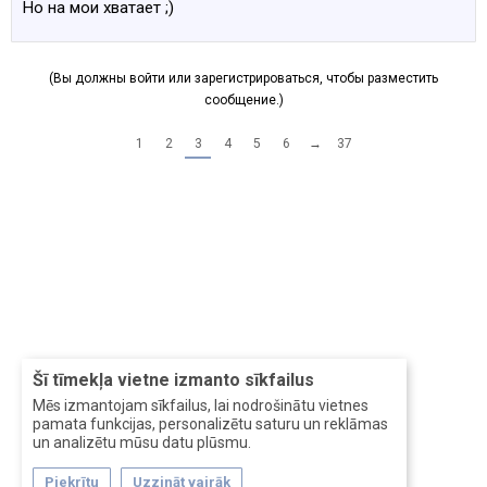
Но на мои хватает ;)
(Вы должны войти или зарегистрироваться, чтобы разместить
сообщение.)
1
2
3
4
5
6
→
37
Šī tīmekļa vietne izmanto sīkfailus
Mēs izmantojam sīkfailus, lai nodrošinātu vietnes
pamata funkcijas, personalizētu saturu un reklāmas
un analizētu mūsu datu plūsmu.
Piekrītu
Uzzināt vairāk