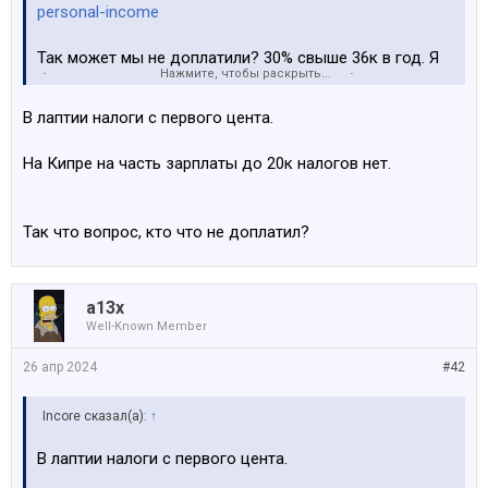
personal-income
Так может мы не доплатили? 30% свыше 36к в год. Я
Нажмите, чтобы раскрыть...
бы тогда и турецкий, и русский подучил бы.
В лаптии налоги с первого цента.
На Кипре на часть зарплаты до 20к налогов нет.
Так что вопрос, кто что не доплатил?
a13x
Well-Known Member
26 апр 2024
#42
Incore сказал(а):
↑
В лаптии налоги с первого цента.