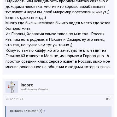
Видимость или невидимость проблем считаю связано с
доходами человека, многие кто хорошо зарабатывает
тут живут и норм им, свой микромир построили и живут ;)
Ездят отдыхать и тд ;)
Много где был, и несказал бы что видел место где хотел
бы прям жить.
Из Европы, Хорватия самое такое по мне так… Россия
нет, там есть родные, в Пскове и Самаре, ну это пипец
что там, не лучше чем тут уж точно ;)
Кому-то там по кайфу, но это зачастую те кто ездит на
Геликах 63 и живут в Москве, им нормас и Европа дно.. А
простой средний класс херово живет в России, имхо мое
мнение основанное на общении с людьми которых знаю.
Incore
Well-Known Member
26 апр 2024
#53
nikitaec777 сказал(а):
↑