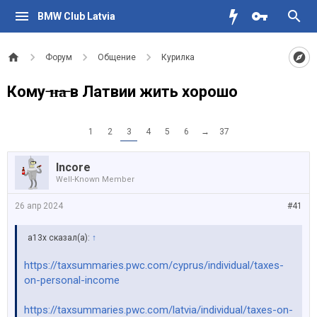
BMW Club Latvia
Форум
Общение
Курилка
Кому ̶н̶а̶ в Латвии жить хорошо
1
2
3
4
5
6
→
37
Incore
Well-Known Member
26 апр 2024
#41
a13x сказал(а):
↑
https://taxsummaries.pwc.com/cyprus/individual/taxes-
on-personal-income
https://taxsummaries.pwc.com/latvia/individual/taxes-on-