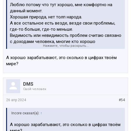
Люблю потому что тут хорошо, мне комфортно на
данный момент.
Хорошая природа, нет толп народа.
А все остальное есть везде, везде свои проблемы,
где-то больше, где-то меньше.
Видимость или невидимость проблем считаю связано
с доходами человека, многие кто хорошо
Нажмите, чтобы раскрыть...
зарабатывает тут живут и норм им, свой микромир
построили и живут ;)
А хорошо зарабатывают, это сколько в цифрах твоём
Ездят отдыхать и тд ;)
мире?
Много где был, и несказал бы что видел место где
хотел бы прям жить.
Из Европы, Хорватия самое такое по мне так… Россия
DMS
нет, там есть родные, в Пскове и Самаре, ну это пипец
Свой человек
что там, не лучше чем тут уж точно ;)
Кому-то там по кайфу, но это зачастую те кто ездит
26 апр 2024
#54
на Геликах 63 и живут в Москве, им нормас и Европа
дно.. А простой средний класс херово живет в России,
Incore сказал(а):
↑
имхо мое мнение основанное на общении с людьми
которых знаю.
А хорошо зарабатывают, это сколько в цифрах твоём
мире?