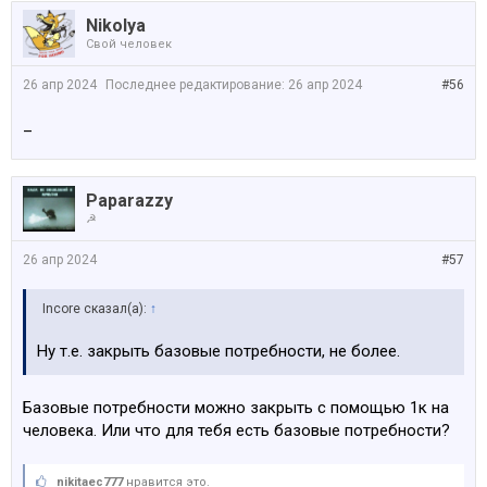
Nikolya
Свой человек
26 апр 2024
Последнее редактирование:
26 апр 2024
#56
_
Paparazzy
☭
26 апр 2024
#57
Incore сказал(а):
↑
Ну т.е. закрыть базовые потребности, не более.
Базовые потребности можно закрыть с помощью 1к на
человека. Или что для тебя есть базовые потребности?
nikitaec777
нравится это.