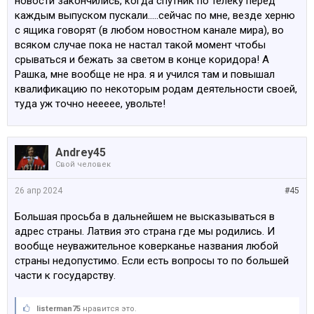
новости закончились, когда спутник по телеку перед
каждым выпуском пускали.....сейчас по мне, везде херню
с ящика говорят (в любом новостном канале мира), во
всяком случае пока не настал такой момент чтобы
срываться и бежать за светом в конце коридора! А
Рашка, мне вообще не нра. я и учился там и повышал
квалификацию по некоторым родам деятельности своей,
туда уж точно неееее, увольте!
Andrey45
Свой человек
26 апр 2024
#45
Большая просьба в дальнейшем не высказываться в
адрес страны. Латвия это страна где мы родились. И
вообще неуважительное коверканье названия любой
страны недопустимо. Если есть вопросы то по большей
части к государству.
listerman75
нравится это.