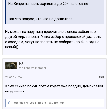
На Кипре на часть зарплаты до 20к налогов нет.
Так что вопрос, кто что не доплатил?
Ну может на пару тыщ просчитался, снова забыл про
другой мир, виноват. У них забор с проволокой уже есть
с соседом, могут позволить не собирать по 4к в год на
новый))
h5
Well-Known Member
26 апр 2024
#43
Кому сейчас похуй, потом будет уже поздно, демократия
не дремлет
listerman75
,
Lee
и
Incore
нравится это.