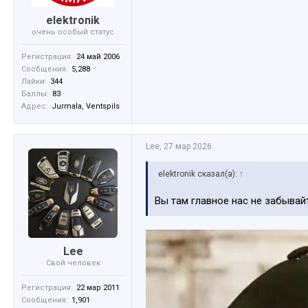
elektronik
очень особый статус
Регистрация:
24 май 2006
Сообщения:
5,288
Лайки:
344
Баллы:
83
Адрес:
Jurmala, Ventspils
Lee
,
27 мар 2026
elektronik сказал(а):
↑
Вы там главное нас не забывайт
Lee
Свой человек
Регистрация:
22 мар 2011
Сообщения:
1,901