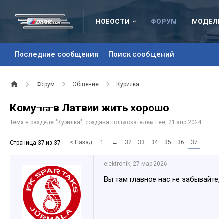
НОВОСТИ
ФОРУМ
МОДЕЛ
Последние сообщения
Поиск сообщений
Форум
Общение
Курилка
Кому ̶н̶а̶ в Латвии жить хорошо
Тема в разделе "
Курилка
", создана пользователем
Lee
,
21 апр 2024
.
< Назад
1
←
32
33
34
35
36
37
Страница 37 из 37
elektronik
,
27 мар 2026
Вы там главное нас не забывайте,