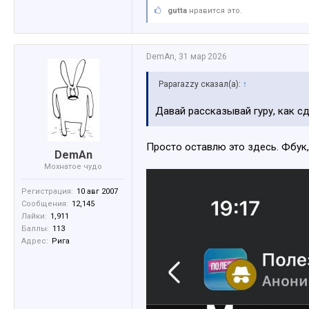
gutta
нравится это.
DemAn
,
31 мар 2026
Paparazzy сказал(а):
↑
Давай рассказывай гуру, как с
Просто оставлю это здесь. Фбук
DemAn
Мохнатое чудо
Регистрация:
10 авг 2007
Сообщения:
12,145
Лайки:
1,911
Баллы:
113
Адрес:
Рига